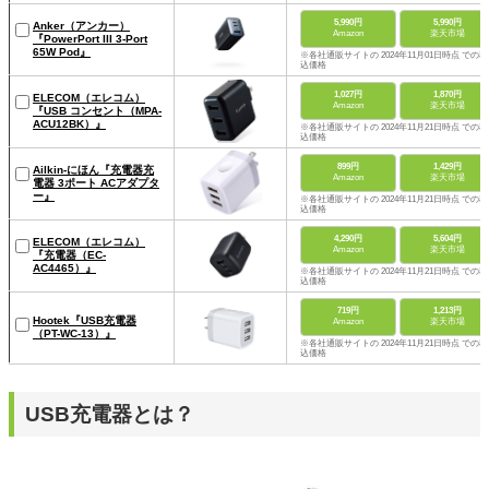
5,990円
5,990円
Anker（アンカー）
Amazon
楽天市場
『PowerPort III 3-Port
65W Pod』
※各社通販サイトの 2024年11月01日時点 での税
込価格
1,027円
1,870円
ELECOM（エレコム）
Amazon
楽天市場
『USB コンセント（MPA-
ACU12BK）』
※各社通販サイトの 2024年11月21日時点 での税
込価格
899円
1,429円
Ailkin-にほん『充電器充
Amazon
楽天市場
電器 3ポート ACアダプタ
ー』
※各社通販サイトの 2024年11月21日時点 での税
込価格
4,290円
5,604円
ELECOM（エレコム）
Amazon
楽天市場
『充電器（EC-
AC4465）』
※各社通販サイトの 2024年11月21日時点 での税
込価格
719円
1,213円
Hootek『USB充電器
Amazon
楽天市場
（PT-WC-13）』
※各社通販サイトの 2024年11月21日時点 での税
込価格
USB充電器とは？