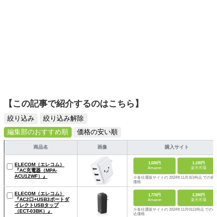
【この記事で紹介するのはこちら】
絞り込み
絞り込み解除
編集部のおすすめ順
価格の安い順
商品名
画像
購入サイト
1,026円
1,130円
ELECOM（エレコム）
Amazon
楽天市場
『AC充電器（MPA-
ACU12WF）』
※各社通販サイトの 2024年11月3日時点 での税
価格
ELECOM（エレコム）
1,776円
2,280円
『AC2口+USB3ポートダ
Amazon
楽天市場
イレクトUSBタップ
※各社通販サイトの 2024年11月01日時点 での税
（ECT-03BK）』
込価格