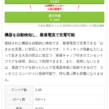
￥1,027
24時間タイムセー
ル毎日開催中
楽天市場
￥ 1,870
※各社通販サイトの 2024年11月21日時点 での税込価格
機器を自動検知し、最適電流で充電可能
接続された機器を自動的に検知でき、最適電流で充電できる「お
まかせ充電」に対応したモデルです。トラッキング現象などによ
って起きる火災の防止に役立つ、絶縁キャップ付きのコンセント
プラグを採用。安心して利用できます。また、使用しないとき
は、電源プラグを折りたたんで充電器本体に収納できるので、ス
ッキリとコンパクトに収納可能で、持ち運ぶ際も邪魔になりませ
ん。
アンペア数
2.4A
ポート数
3ポート
重量
約73g