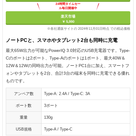
24時間タイムセー
ル毎日開催中
楽天市場
￥ 5,990
※各社通販サイトの 2024年11月01日時点 での税込価格
ノートPCと、スマホやタブレット2台も同時に充電
最大65W出力が可能なPowerIQ 3.0対応のUSB充電器です。Type-
Cのポートは2ポート、Type-Aのポートは1ポート、最大40W＆
12W＆12Wの同時出力が可能。ノートPC1台に加え、スマートフ
ォンやタブレットを2台、合計3台の端末を同時に充電できる優れ
ものです。
アンペア数
Type-A: 2.4A / Type-C: 3A
ポート数
3ポート
重量
130g
USB規格
Type-A / Type-C