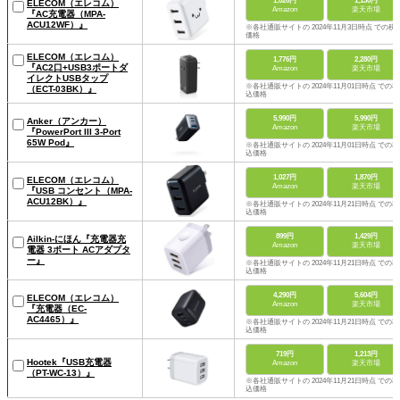
1,026円
1,130円
ELECOM（エレコム）
Amazon
楽天市場
『AC充電器（MPA-
ACU12WF）』
※各社通販サイトの 2024年11月3日時点 での税
価格
ELECOM（エレコム）
1,776円
2,280円
『AC2口+USB3ポートダ
Amazon
楽天市場
イレクトUSBタップ
※各社通販サイトの 2024年11月01日時点 での税
（ECT-03BK）』
込価格
5,990円
5,990円
Anker（アンカー）
Amazon
楽天市場
『PowerPort III 3-Port
65W Pod』
※各社通販サイトの 2024年11月01日時点 での税
込価格
1,027円
1,870円
ELECOM（エレコム）
Amazon
楽天市場
『USB コンセント（MPA-
ACU12BK）』
※各社通販サイトの 2024年11月21日時点 での税
込価格
899円
1,429円
Ailkin-にほん『充電器充
Amazon
楽天市場
電器 3ポート ACアダプタ
ー』
※各社通販サイトの 2024年11月21日時点 での税
込価格
4,290円
5,604円
ELECOM（エレコム）
Amazon
楽天市場
『充電器（EC-
AC4465）』
※各社通販サイトの 2024年11月21日時点 での税
込価格
719円
1,213円
Hootek『USB充電器
Amazon
楽天市場
（PT-WC-13）』
※各社通販サイトの 2024年11月21日時点 での税
込価格