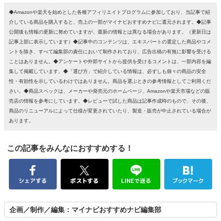
◆Amazonや楽天を始めとした各種アフィリエイトプログラムに参加しており、当記事で紹
介している商品を購入すると、売上の一部がマイナビおすすめナビに還元されます。◆記事
公開後も情報の更新に努めていますが、最新の情報とは異なる場合があります。（更新日は
記事上部に表示しています）◆記事中のコンテンツは、エキスパートの選定した商品やコメ
ントを除き、すべて編集部の責任において制作されており、広告出稿の有無に影響を受ける
ことはありません。◆アンケートや外部サイトから提供を受けるコメントは、一部内容を編
集して掲載しています。◆「選び方」で紹介している情報は、必ずしも個々の商品の安全
性・有効性を示しているわけではありません。商品を選ぶときの参考情報としてご利用くだ
さい。◆商品スペックは、メーカーや発売元のホームページ、Amazonや楽天市場などの販
売店の情報を参考にしています。◆レビューで試した商品は記事作成時のもので、その後、
商品のリニューアルによって仕様が変更されていたり、製造・販売が中止されている場合が
あります。
この記事をみんなにおすすめする！
企画／制作／編集：マイナビおすすめナビ編集部