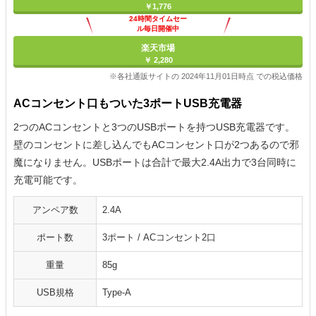
￥1,776
24時間タイムセー
ル毎日開催中
楽天市場
￥ 2,280
※各社通販サイトの 2024年11月01日時点 での税込価格
ACコンセント口もついた3ポートUSB充電器
2つのACコンセントと3つのUSBポートを持つUSB充電器です。
壁のコンセントに差し込んでもACコンセント口が2つあるので邪
魔になりません。USBポートは合計で最大2.4A出力で3台同時に
充電可能です。
アンペア数
2.4A
ポート数
3ポート / ACコンセント2口
重量
85g
USB規格
Type-A