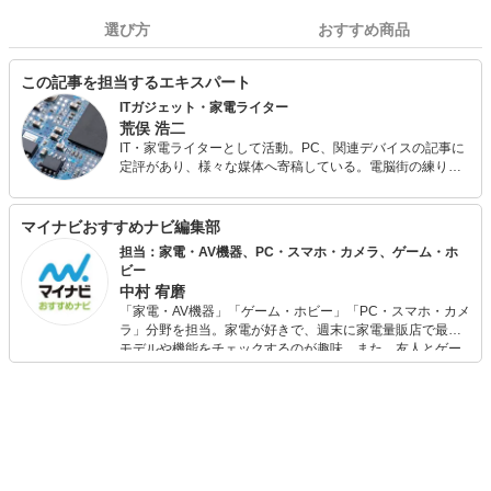
選び方
おすすめ商品
この記事を担当するエキスパート
ITガジェット・家電ライター
荒俣 浩二
IT・家電ライターとして活動。PC、関連デバイスの記事に
定評があり、様々な媒体へ寄稿している。電脳街の練り歩
きを日課とし、常に情報収集（趣味）を怠らない。散財す
るのも大好きなので、新しいものが出るとすぐに飛びつい
てしまう傾向が強い。
マイナビおすすめナビ編集部
担当：家電・AV機器、PC・スマホ・カメラ、ゲーム・ホ
ビー
中村 宥磨
「家電・AV機器」「ゲーム・ホビー」「PC・スマホ・カメ
ラ」分野を担当。家電が好きで、週末に家電量販店で最新
モデルや機能をチェックするのが趣味。また、友人とゲー
ムを楽しみながら、新作タイトルやイベント情報もいち早
くキャッチ。記事を通して、生活の質を底上げしてくれる
スタイリッシュで使いやすい家電や、みんなで楽しめるゲ
ームを発信していきます！