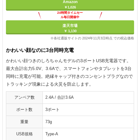
Amazon
￥1,026
24時間タイムセー
ル毎日開催中
楽天市場
￥ 1,130
※各社通販サイトの 2024年11月3日時点 での税込価格
かわいい顔なのに3台同時充電
かわいい顔つきのしろちゃんモデルの3ポートUSB充電器です。
最大合計出力5.0V、3.6Aで、スマートフォンやタブレットを3台
同時に充電が可能。絶縁キャップ付きのコンセントプラグなので
トラッキング現象による火災を防止します。
アンペア数
2.4A / 合計3.6A
ポート数
3ポート
重量
73g
USB規格
Type-A