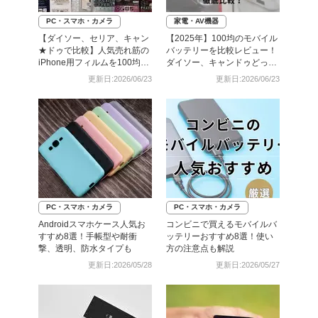
PC・スマホ・カメラ
家電・AV機器
【ダイソー、セリア、キャン
【2025年】100均のモバイル
★ドゥで比較】人気売れ筋の
バッテリーを比較レビュー！
iPhone用フィルムを100均で
ダイソー、キャンドゥどっち
全部買ってみた
がいい？
更新日:2026/06/23
更新日:2026/06/23
PC・スマホ・カメラ
PC・スマホ・カメラ
Androidスマホケース人気お
コンビニで買えるモバイルバ
すすめ8選！手帳型や耐衝
ッテリーおすすめ8選！使い
撃、透明、防水タイプも
方の注意点も解説
更新日:2026/05/28
更新日:2026/05/27