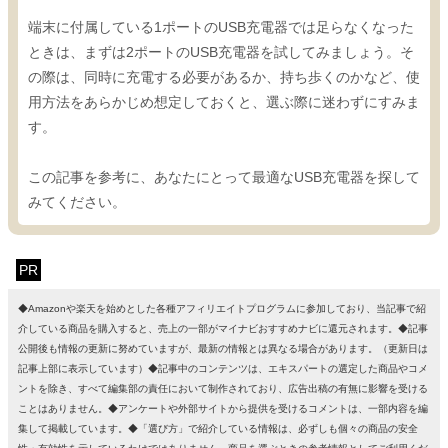
端末に付属している1ポートのUSB充電器では足らなくなった
ときは、まずは2ポートのUSB充電器を試してみましょう。そ
の際は、同時に充電する必要があるか、持ち歩くのかなど、使
用方法をあらかじめ想定しておくと、選ぶ際に迷わずにすみま
す。
この記事を参考に、あなたにとって最適なUSB充電器を探して
みてください。
PR
◆Amazonや楽天を始めとした各種アフィリエイトプログラムに参加しており、当記事で紹
介している商品を購入すると、売上の一部がマイナビおすすめナビに還元されます。◆記事
公開後も情報の更新に努めていますが、最新の情報とは異なる場合があります。（更新日は
記事上部に表示しています）◆記事中のコンテンツは、エキスパートの選定した商品やコメ
ントを除き、すべて編集部の責任において制作されており、広告出稿の有無に影響を受ける
ことはありません。◆アンケートや外部サイトから提供を受けるコメントは、一部内容を編
集して掲載しています。◆「選び方」で紹介している情報は、必ずしも個々の商品の安全