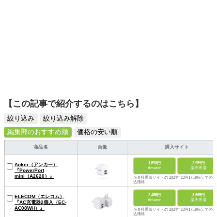
【この記事で紹介するのはこちら】
絞り込み
絞り込み解除
編集部のおすすめ順
価格の安い順
商品名
画像
購入サイト
1,590円
2,959円
Anker（アンカー）
Amazon
楽天市場
『PowerPort
mini（‎A2620）』
※各社通販サイトの 2024年10月17日時点 での税
込価格
2,455円
3,665円
ELECOM（エレコム）
Amazon
楽天市場
『AC充電器2個入（EC-
AC08WH）』
※各社通販サイトの 2024年10月17日時点 での税
込価格