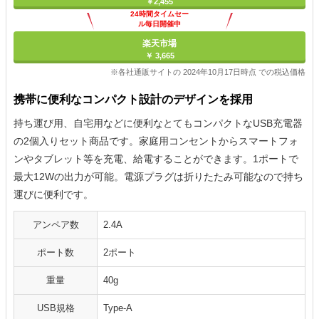
￥2,455
24時間タイムセー
ル毎日開催中
楽天市場
￥ 3,665
※各社通販サイトの 2024年10月17日時点 での税込価格
携帯に便利なコンパクト設計のデザインを採用
持ち運び用、自宅用などに便利なとてもコンパクトなUSB充電器
の2個入りセット商品です。家庭用コンセントからスマートフォ
ンやタブレット等を充電、給電することができます。1ポートで
最大12Wの出力が可能。電源プラグは折りたたみ可能なので持ち
運びに便利です。
アンペア数
2.4A
ポート数
2ポート
重量
40g
USB規格
Type-A