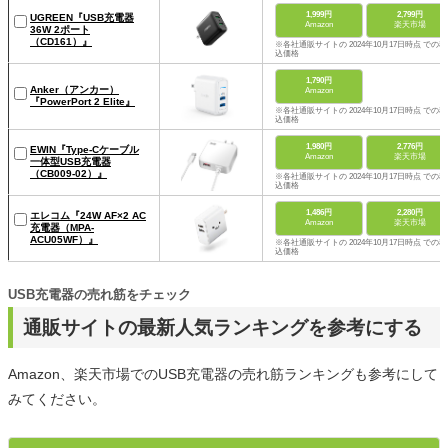
1,999円
2,799円
UGREEN『USB充電器
Amazon
楽天市場
36W 2ポート
（CD161）』
※各社通販サイトの 2024年10月17日時点 での税
込価格
1,790円
Anker（アンカー）
Amazon
『PowerPort 2 Elite』
※各社通販サイトの 2024年10月17日時点 での税
込価格
1,980円
2,776円
EWIN『Type-Cケーブル
Amazon
楽天市場
一体型USB充電器
（CB009-02）』
※各社通販サイトの 2024年10月17日時点 での税
込価格
1,486円
2,280円
エレコム『24W AF×2 AC
Amazon
楽天市場
充電器（MPA-
ACU05WF）』
※各社通販サイトの 2024年10月17日時点 での税
込価格
USB充電器の売れ筋をチェック
通販サイトの最新人気ランキングを参考にする
Amazon、楽天市場でのUSB充電器の売れ筋ランキングも参考にして
みてください。