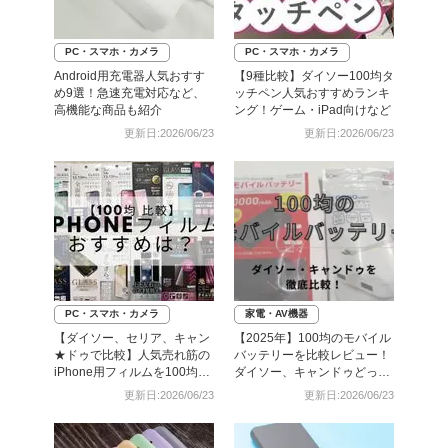
PC・スマホ・カメラ
PC・スマホ・カメラ
Android用充電器人気おすす
【9種比較】ダイソー100均タ
め9選！急速充電対応など、
ッチペン人気おすすめランキ
高機能な商品も紹介
ング！ゲーム・iPad向けなど
更新日:2026/06/23
更新日:2026/06/23
PC・スマホ・カメラ
家電・AV機器
【ダイソー、セリア、キャン
【2025年】100均のモバイル
★ドゥで比較】人気売れ筋の
バッテリーを比較レビュー！
iPhone用フィルムを100均で
ダイソー、キャンドゥどっち
全部買ってみた
がいい？
更新日:2026/06/23
更新日:2026/06/23