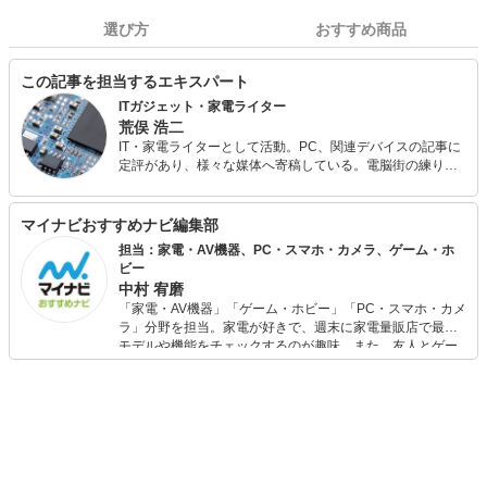
選び方
おすすめ商品
この記事を担当するエキスパート
ITガジェット・家電ライター
荒俣 浩二
IT・家電ライターとして活動。PC、関連デバイスの記事に
定評があり、様々な媒体へ寄稿している。電脳街の練り歩
きを日課とし、常に情報収集（趣味）を怠らない。散財す
るのも大好きなので、新しいものが出るとすぐに飛びつい
てしまう傾向が強い。
マイナビおすすめナビ編集部
担当：家電・AV機器、PC・スマホ・カメラ、ゲーム・ホ
ビー
中村 宥磨
「家電・AV機器」「ゲーム・ホビー」「PC・スマホ・カメ
ラ」分野を担当。家電が好きで、週末に家電量販店で最新
モデルや機能をチェックするのが趣味。また、友人とゲー
ムを楽しみながら、新作タイトルやイベント情報もいち早
くキャッチ。記事を通して、生活の質を底上げしてくれる
スタイリッシュで使いやすい家電や、みんなで楽しめるゲ
ームを発信していきます！