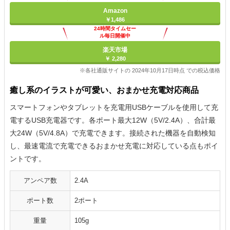
Amazon
￥1,486
24時間タイムセー
ル毎日開催中
楽天市場
￥ 2,280
※各社通販サイトの 2024年10月17日時点 での税込価格
癒し系のイラストが可愛い、おまかせ充電対応商品
スマートフォンやタブレットを充電用USBケーブルを使用して充
電するUSB充電器です。各ポート最大12W（5V/2.4A）、合計最
大24W（5V/4.8A）で充電できます。接続された機器を自動検知
し、最速電流で充電できるおまかせ充電に対応している点もポイ
ントです。
アンペア数
2.4A
ポート数
2ポート
重量
105g