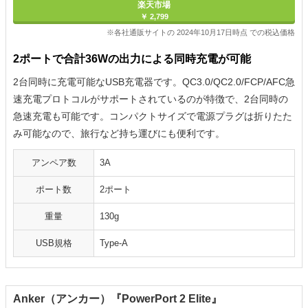
楽天市場
￥ 2,799
※各社通販サイトの 2024年10月17日時点 での税込価格
2ポートで合計36Wの出力による同時充電が可能
2台同時に充電可能なUSB充電器です。QC3.0/QC2.0/FCP/AFC急
速充電プロトコルがサポートされているのが特徴で、2台同時の
急速充電も可能です。コンパクトサイズで電源プラグは折りたた
み可能なので、旅行など持ち運びにも便利です。
アンペア数
3A
ポート数
2ポート
重量
130g
USB規格
Type-A
Anker（アンカー）『PowerPort 2 Elite』