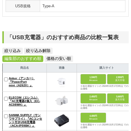
USB規格
Type-A
「USB充電器」のおすすめ商品の比較一覧表
絞り込み
絞り込み解除
編集部のおすすめ順
価格の安い順
商品名
画像
購入サイト
1,590円
2,959円
Anker（アンカー）
Amazon
楽天市場
『PowerPort
mini（‎A2620）』
※各社通販サイトの 2024年10月17日時点 での税
込価格
2,455円
3,665円
ELECOM（エレコム）
Amazon
楽天市場
『AC充電器2個入（EC-
AC08WH）』
※各社通販サイトの 2024年10月17日時点 での税
込価格
SANWA SUPPLY（サン
4,400円
ワサプライ）『ACコンセ
Amazon
ント付きUSB充電器
※各社通販サイトの 2024年10月17日時点 での税
（ACA-IP59BK）』
込価格