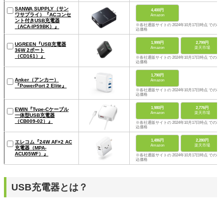
SANWA SUPPLY（サン
4,400円
ワサプライ）『ACコンセ
Amazon
ント付きUSB充電器
※各社通販サイトの 2024年10月17日時点 での税
（ACA-IP59BK）』
込価格
1,999円
2,799円
UGREEN『USB充電器
Amazon
楽天市場
36W 2ポート
（CD161）』
※各社通販サイトの 2024年10月17日時点 での税
込価格
1,790円
Anker（アンカー）
Amazon
『PowerPort 2 Elite』
※各社通販サイトの 2024年10月17日時点 での税
込価格
1,980円
2,776円
EWIN『Type-Cケーブル
Amazon
楽天市場
一体型USB充電器
（CB009-02）』
※各社通販サイトの 2024年10月17日時点 での税
込価格
1,486円
2,280円
エレコム『24W AF×2 AC
Amazon
楽天市場
充電器（MPA-
ACU05WF）』
※各社通販サイトの 2024年10月17日時点 での税
込価格
USB充電器とは？