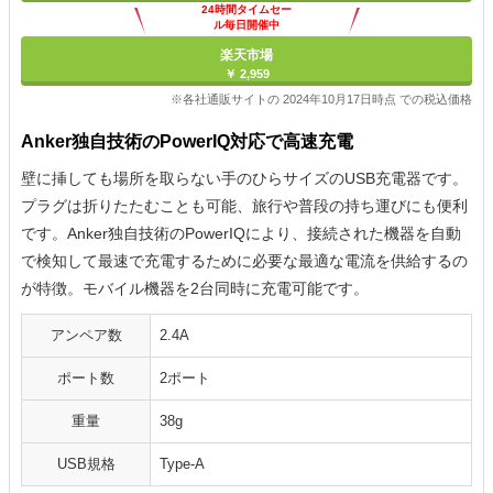
24時間タイムセー
ル毎日開催中
楽天市場
￥ 2,959
※各社通販サイトの 2024年10月17日時点 での税込価格
Anker独自技術のPowerIQ対応で高速充電
壁に挿しても場所を取らない手のひらサイズのUSB充電器です。
プラグは折りたたむことも可能、旅行や普段の持ち運びにも便利
です。Anker独自技術のPowerIQにより、接続された機器を自動
で検知して最速で充電するために必要な最適な電流を供給するの
が特徴。モバイル機器を2台同時に充電可能です。
アンペア数
2.4A
ポート数
2ポート
重量
38g
USB規格
Type-A