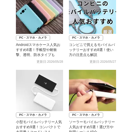
PC・スマホ・カメラ
PC・スマホ・カメラ
Androidスマホケース人気お
コンビニで買えるモバイルバ
すすめ8選！手帳型や耐衝
ッテリーおすすめ8選！使い
撃、透明、防水タイプも
方の注意点も解説
更新日:2026/05/28
更新日:2026/05/27
PC・スマホ・カメラ
PC・スマホ・カメラ
小型モバイルバッテリー人気
ソーラーモバイルバッテリー
おすすめ9選！コンパクトで
人気おすすめ5選！選び方や
大容量！コードレスも
利用シーンも紹介