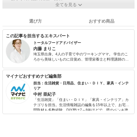
全てを見る
選び方
おすすめ商品
この記事を担当するエキスパート
トータルフードアドバイザー
内藤 まりこ
埼玉県出身。4人の子育て中のワーキングママ。 学生のこ
ろから美味しいものに目覚め、管理栄養士と料理講師の二
足のわらじで、栄養相談・メニュー開発、講演会活動、フ
ードコーディネートまで様々なジャンルで活動中。 趣味は
家庭菜園と子どもが喜ぶ満足度の高い公園探し。
マイナビおすすめナビ編集部
担当：生活雑貨・日用品、住まい・ＤＩＹ、家具・インテ
リア
中村 亜紀子
「生活雑貨」「住まい・ＤＩＹ」「家具・インテリア」カ
テゴリを担当。生活情報雑誌の編集を15年以上で、お宅訪
問取材も多数経験。DIY歴は7～8年ほどで、壁のペンキ塗
りや壁紙チェンジなどもチャレンジ済み。初心者でもモノ
選びがしやすい記事をお届けします！