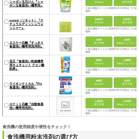
シャボン玉石けん『シャ
Amazon
楽天市場
ボン玉食器洗い機専用』
※各社通販サイトの 2026年6月17日時点 での税
価格
2,860円
2,970円
sonett（ソネット）『ナ
Amazon
楽天市場
チュラルディッシュウォ
ッシャー』
※各社通販サイトの 2026年6月17日時点 での税
価格
478円
478円
ヱスケー石鹸『すっきり
楽天市場
Yahoo!ショッピング
食器洗い機専用洗浄剤』
※各社通販サイトの 2026年6月17日時点 での税
価格
890円
1,388円
花王『食器洗い乾燥機専
Amazon
Yahoo!ショッピング
用キュキュット クエン酸
効果』
※各社通販サイトの 2026年6月17日時点 での税
価格
608円
474円
ライオンケミカル『Pix
Amazon
楽天市場
食器洗い機用洗剤』
※各社通販サイトの 2026年6月17日時点 での税
価格
1,929円
1,570円
ロケット石鹸『自動食器
楽天市場
Yahoo!ショッピング
洗い機専用洗剤』
※各社通販サイトの 2026年6月17日時点 での税
価格
食洗機の使用頻度や液性をチェック！
食洗機用粉末洗剤の選び方