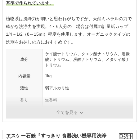
基準で作られています。
植物系は洗浄力が弱いと思われがちですが、天然ミネラルの力で
確かな洗浄力を実現。4～6人分の 場合は付属の計量紙カップ
1/4～1/2（8～15ml）程度を使用します。オーガニックタイプの
洗剤をお探しの方におすすめです。
ケイ酸ナトリウム、クエン酸ナトリウム、過炭
成分
酸ナトリウム、炭酸ナトリウム、メタケイ酸ナ
トリウム
内容量
1kg
液性
弱アルカリ性
香り
無香料
パッケージ
箱タイプ
全てを見る
ヱスケー石鹸『すっきり 食器洗い機専用洗浄