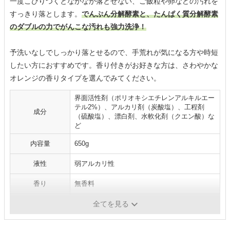
一度こびりつくとなかなか落とせない、ご飯粒や卵などの汚れを
すっきり落とします。
でんぷん分解酵素と、たんぱく質分解酵素
のダブルの力でがんこな汚れも強力洗浄！
予洗いなしでしっかり落とせるので、手荒れが気になる方や時短
したい方におすすめです。香り付きがお好きな方は、さわやかな
オレンジの香りタイプを選んでみてください。
界面活性剤（ポリオキシエチレンアルキルエー
テル2%）、アルカリ剤（炭酸塩）、工程剤
成分
（硫酸塩）、漂白剤、水軟化剤（クエン酸）な
ど
内容量
650g
液性
弱アルカリ性
香り
無香料
パッケージ
袋タイプ
全てを見る