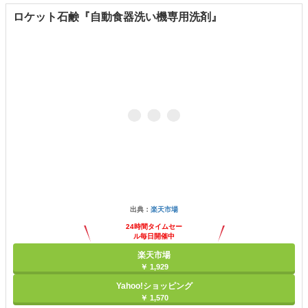
ロケット石鹸『自動食器洗い機専用洗剤』
出典：
楽天市場
24時間タイムセー
ル毎日開催中
楽天市場
￥ 1,929
Yahoo!ショッピング
￥ 1,570