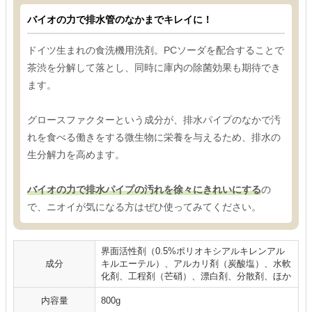
バイオの力で排水管のなかまでキレイに！
ドイツ生まれの食洗機用洗剤。PCソーダを配合することで
茶渋を分解して落とし、同時に庫内の除菌効果も期待でき
ます。
グロースファクターという成分が、排水パイプのなかで汚
れを食べる働きをする微生物に栄養を与えるため、排水の
生分解力を高めます。
バイオの力で排水パイプの汚れを徐々にきれいにする
の
で、ニオイが気になる方はぜひ使ってみてください。
界面活性剤（0.5%ポリオキシアルキレンアル
成分
キルエーテル）、アルカリ剤（炭酸塩）、水軟
化剤、工程剤（芒硝）、漂白剤、分散剤、ほか
内容量
800g