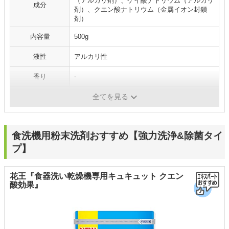
（アルカリ剤）、ケイ酸ナトリウム（アルカリ
成分
剤）、クエン酸ナトリウム（金属イオン封鎖
剤）
内容量
500g
液性
アルカリ性
香り
-
パッケージ
袋タイプ
全てを見る
食洗機用粉末洗剤おすすめ【強力洗浄&除菌タイ
プ】
花王『食器洗い乾燥機専用キュキュット クエン
酸効果』