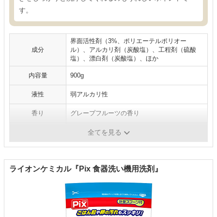
す。
界面活性剤（3%、ポリエーテルポリオー
成分
ル）、アルカリ剤（炭酸塩）、工程剤（硫酸
塩）、漂白剤（炭酸塩）、ほか
内容量
900g
液性
弱アルカリ性
香り
グレープフルーツの香り
パッケージ
箱タイプ
全てを見る
ライオンケミカル『Pix 食器洗い機用洗剤』