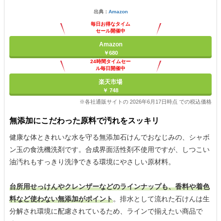
出典：
Amazon
毎日お得なタイム
セール開催中
Amazon
￥680
24時間タイムセー
ル毎日開催中
楽天市場
￥ 748
※各社通販サイトの 2026年6月17日時点 での税込価格
無添加にこだわった原料で汚れをスッキリ
健康な体ときれいな水を守る無添加石けんでおなじみの、シャボ
ン玉の食洗機洗剤です。合成界面活性剤不使用ですが、しつこい
油汚れもすっきり洗浄できる環境にやさしい原材料。
台所用せっけんやクレンザーなどのラインナップも、香料や着色
料など使わない無添加がポイント
。排水として流れた石けんは生
分解され環境に配慮されているため、ラインで揃えたい商品で