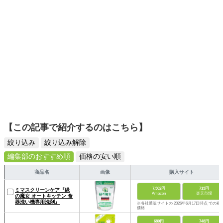
【この記事で紹介するのはこちら】
絞り込み
絞り込み解除
編集部のおすすめ順
価格の安い順
商品名
画像
購入サイト
7,362円
713円
ミマスクリーンケア『緑
Amazon
楽天市場
の魔女 オートキッチン 食
器洗い機専用洗剤』
※各社通販サイトの 2026年6月17日時点 での税
価格
680円
748円