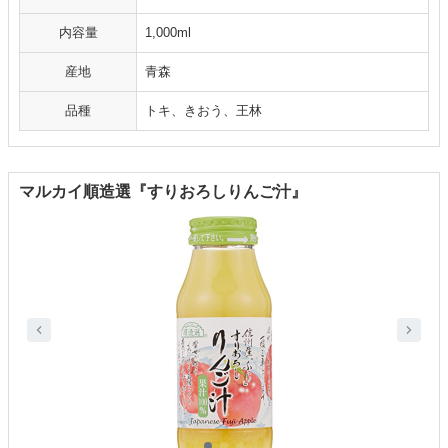
内容量
1,000ml
産地
青森
品種
トキ、きおう、王林
マルカイ順造選『すりおろしりんご汁』