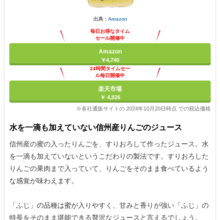
出典：
Amazon
毎日お得なタイム
セール開催中
Amazon
￥4,740
24時間タイムセー
ル毎日開催中
楽天市場
￥ 4,826
※各社通販サイトの 2024年10月20日時点 での税込価格
水を一滴も加えていない信州産りんごのジュース
信州産の蜜の入ったりんごを、すりおろして作ったジュース。水
を一滴も加えていないというこだわりの製法です。すりおろした
りんごの果肉まで入っていて、りんごをそのまま食べているよう
な感覚が味わえます。
「ふじ」の品種は蜜が入りやすく、甘みと香りが強い「ふじ」の
特長をそのまま堪能できる贅沢なジュースと言えるでしょう。