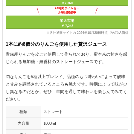
￥7,360
24時間タイムセー
ル毎日開催中
楽天市場
￥ 7,248
※各社通販サイトの 2024年10月20日時点 での税込価格
1本に約6個分のりんごを使用した贅沢ジュース
青森産りんごを皮ごと使用して作られており、蜜本来の甘さを感
じられる無加糖・無香料のストレートジュースです。
旬なりんごを5種以上ブレンド、品種のもつ味わいによって酸味
と甘みを調整されているところも魅力です。時期によって味が少
し異なるのだとか。ぜひ、年間を通して味わいを楽しんでみてく
ださい。
種類
ストレート
内容量
1000ml