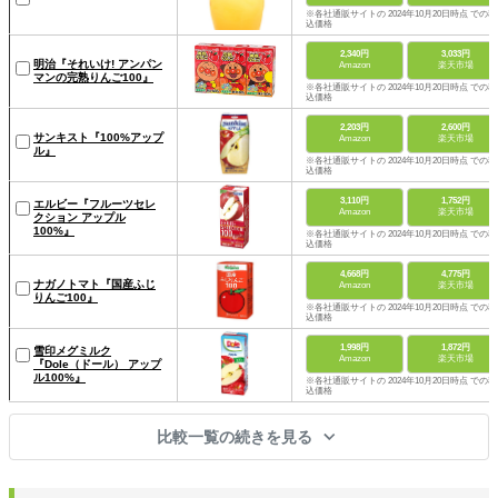
※各社通販サイトの 2024年10月20日時点 での税
込価格
2,340円
3,033円
明治『それいけ! アンパン
Amazon
楽天市場
マンの完熟りんご100』
※各社通販サイトの 2024年10月20日時点 での税
込価格
2,203円
2,600円
サンキスト『100%アップ
Amazon
楽天市場
ル』
※各社通販サイトの 2024年10月20日時点 での税
込価格
3,110円
1,752円
エルビー『フルーツセレ
Amazon
楽天市場
クション アップル
100%』
※各社通販サイトの 2024年10月20日時点 での税
込価格
4,668円
4,775円
ナガノトマト『国産ふじ
Amazon
楽天市場
りんご100』
※各社通販サイトの 2024年10月20日時点 での税
込価格
1,998円
1,872円
雪印メグミルク
Amazon
楽天市場
『Dole（ドール） アップ
ル100%』
※各社通販サイトの 2024年10月20日時点 での税
込価格
比較一覧の続きを見る