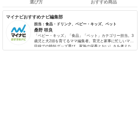
選び方
おすすめ商品
マイナビおすすめナビ編集部
担当：食品・ドリンク、ベビー・キッズ、ペット
桑野 咲良
「ベビー・キッズ」「食品」「ペット」カテゴリー担当。3
歳児と犬2頭を育てるママ編集者。育児と家事に忙しいママ
目線での時短グッズ選び、家族の栄養とおいしさを考えた
食品選び、束の間のリラックスタイムを楽しむためのスイ
ーツ選びに自信あり。鋭い目線で商品を見極め、少しでも
日々の生活が豊かになるものを紹介します。