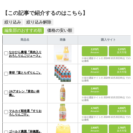
【この記事で紹介するのはこちら】
絞り込み
絞り込み解除
編集部のおすすめ順
価格の安い順
商品名
画像
購入サイト
2,575円
2,575円
なかひら農場『果肉入り
Amazon
楽天市場
おろしりんごジュース』
※各社通販サイトの 2024年10月20日時点 での税
込価格
7,360円
7,248円
Amazon
楽天市場
青研『葉とらずりんご』
※各社通販サイトの 2024年10月20日時点 での税
込価格
2,980円
JAアオレン『黄色い林
Amazon
檎』
※各社通販サイトの 2024年10月22日時点 での税
込価格
4,740円
4,826円
マルカイ順造選『すりお
Amazon
楽天市場
ろしりんご汁』
※各社通販サイトの 2024年10月20日時点 での税
込価格
2,808円
2,780円
Amazon
楽天市場
ゴールド農園『林檎園』