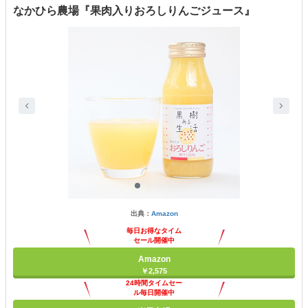
なかひら農場『果肉入りおろしりんごジュース』
出典：
Amazon
毎日お得なタイム
セール開催中
Amazon
￥2,575
24時間タイムセー
ル毎日開催中