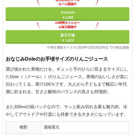
セール開催中
Amazon
￥1,998
24時間タイムセー
ル毎日開催中
楽天市場
￥ 1,872
※各社通販サイトの 2024年10月20日時点 での税込価格
おなじみDoleのお手頃サイズのりんごジュース
選び抜かれた果物だけを、ギュッと手のひらに収まるサイズにし
たDole（（ドール））のりんごジュース。果物のおいしさが直に
伝わってくる、果汁100％です。大人から子どもまで幅広い年代
層に好まれる、甘さと酸味のバランスの良さも特徴的。
また200mlの紙パックなので、サッと飲み切れる量も魅力的。冷
やしてアウトドアや行楽にも持参できる大きさになっています。
種類
濃縮還元