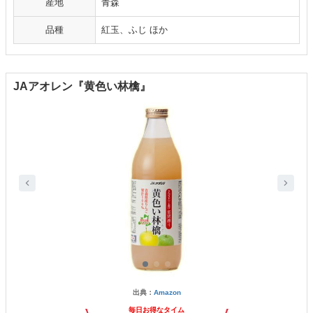
産地
青森
品種
紅玉、ふじ ほか
JAアオレン『黄色い林檎』
出典：
Amazon
毎日お得なタイム