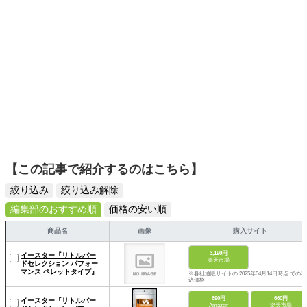
みませんか？ エキゾチックアニマルに関することは勿論の
こと、ご縁を感じた方がいましたら、いつでもお声かけて
ください。
【この記事で紹介するのはこちら】
絞り込み
絞り込み解除
編集部のおすすめ順
価格の安い順
商品名
画像
購入サイト
3,190円
イースター『リトルバー
楽天市場
ドセレクション パフォー
マンス ペレットタイプ』
※各社通販サイトの 2025年04月14日時点 での税
込価格
690円
660円
イースター『リトルバー
Amazon
楽天市場