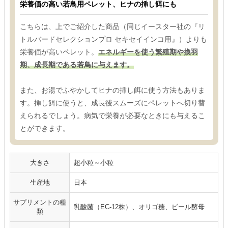
栄養価の高い若鳥用ペレット、ヒナの挿し餌にも
こちらは、上でご紹介した商品（同じイースター社の『リ
トルバードセレクションプロ セキセイインコ用』）よりも
栄養価が高いペレット。
エネルギーを使う繁殖期や換羽
期、成長期である若鳥に与えます。
また、お湯でふやかしてヒナの挿し餌に使う方法もありま
す。挿し餌に使うと、成長後スムーズにペレットへ切り替
えられるでしょう。病気で栄養が必要なときにも与えるこ
とができます。
大きさ
超小粒～小粒
生産地
日本
サプリメントの種
乳酸菌（EC-12株）、オリゴ糖、ビール酵母
類