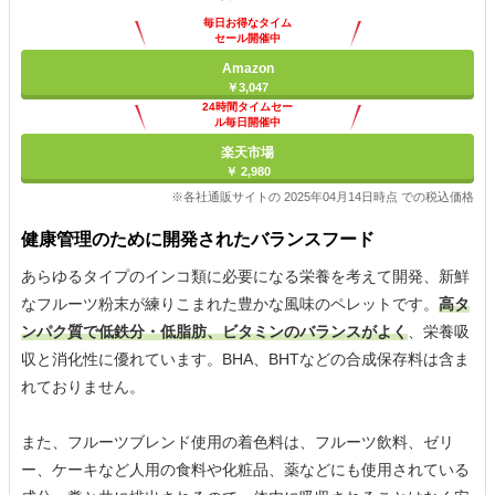
毎日お得なタイム
セール開催中
Amazon
￥3,047
24時間タイムセー
ル毎日開催中
楽天市場
￥ 2,980
※各社通販サイトの 2025年04月14日時点 での税込価格
健康管理のために開発されたバランスフード
あらゆるタイプのインコ類に必要になる栄養を考えて開発、新鮮
なフルーツ粉末が練りこまれた豊かな風味のペレットです。
高タ
ンパク質で低鉄分・低脂肪、ビタミンのバランスがよく
、栄養吸
収と消化性に優れています。BHA、BHTなどの合成保存料は含ま
れておりません。
また、フルーツブレンド使用の着色料は、フルーツ飲料、ゼリ
ー、ケーキなど人用の食料や化粧品、薬などにも使用されている