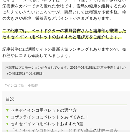
栄養素をカバーできる優れた食物です。愛鳥の健康を維持するため
に与えていきたいところですが、商品としては種類が多種多様。粒
の大きさや産地、栄養素などポイントがさまざまあります。
この記事では、ペットドクターの霍野晋吉さんと編集部が厳選した
セキセイインコ用ペレットのおすすめと選び方をご紹介します。
記事後半には通販サイトの最新人気ランキングもありますので、売
れ筋や口コミも確認してみましょう。
本記事はプロモーションが含まれています。2025年04月18日に記事を更新しました
（公開日2019年06月28日）
#インコ
#鳥・小動物
目次
▼
セキセイインコ用ペレットの選び方
▼
コザクラインコにペレットをあげてみた！
▼
セキセイインコ用ペレットおすすめ9選
▼
「セキセイインコ用ペレット」おすすめ商品の比較一覧表