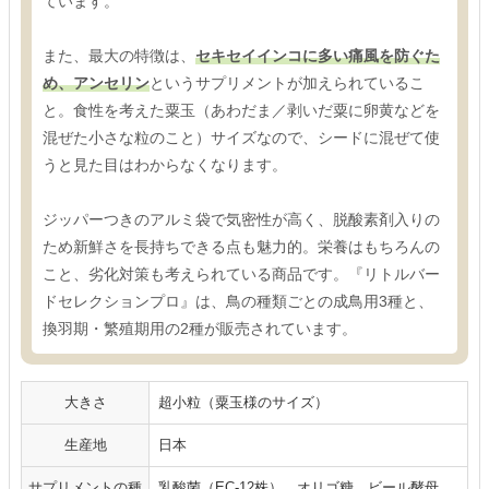
ています。
また、最大の特徴は、
セキセイインコに多い痛風を防ぐた
め、アンセリン
というサプリメントが加えられているこ
と。食性を考えた粟玉（あわだま／剥いだ粟に卵黄などを
混ぜた小さな粒のこと）サイズなので、シードに混ぜて使
うと見た目はわからなくなります。
ジッパーつきのアルミ袋で気密性が高く、脱酸素剤入りの
ため新鮮さを長持ちできる点も魅力的。栄養はもちろんの
こと、劣化対策も考えられている商品です。『リトルバー
ドセレクションプロ』は、鳥の種類ごとの成鳥用3種と、
換羽期・繁殖期用の2種が販売されています。
大きさ
超小粒（粟玉様のサイズ）
生産地
日本
サプリメントの種
乳酸菌（EC-12株）、オリゴ糖、ビール酵母、