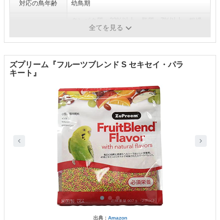
対応の鳥年齢
幼鳥期
タンパク質：22%以上、脂質：7%以上、粗繊
栄養成分
全てを見る
維：5%以下、水分：10%以下など
ズプリーム『フルーツブレンド S セキセイ・パラ
キート』
出典：
Amazon