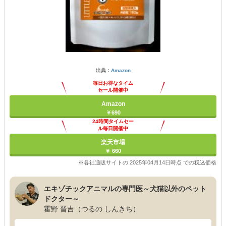
出典：
Amazon
毎日お得なタイム
セール開催中
Amazon
￥690
24時間タイムセー
ル毎日開催中
楽天市場
￥ 660
※各社通販サイトの 2025年04月14日時点 での税込価格
エキゾチックアニマルの専門医～犬猫以外のペット
ドクター～
霍野 晋吉（つるの しんきち）