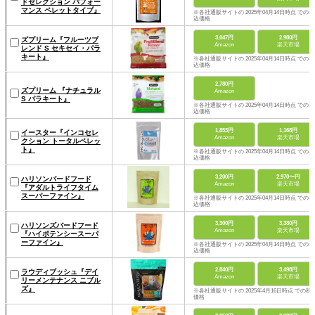
ドセレクション パフォー
マンス ペレットタイプ』
※各社通販サイトの 2025年04月14日時点 での税
込価格
3,047円
2,980円
ズプリーム『フルーツブ
Amazon
楽天市場
レンド S セキセイ・パラ
キート』
※各社通販サイトの 2025年04月14日時点 での税
込価格
2,780円
ズプリーム 『ナチュラル
Amazon
S パラキート』
※各社通販サイトの 2025年04月14日時点 での税
込価格
1,853円
1,168円
イースター『インコセレ
Amazon
楽天市場
クション トータルペレッ
ト』
※各社通販サイトの 2025年04月14日時点 での税
込価格
3,200円
2,970〜円
ハリソンバードフード
Amazon
楽天市場
『アダルトライフタイム
スーパーファイン』
※各社通販サイトの 2025年04月14日時点 での税
込価格
3,300円
3,380円
ハリソンズバードフード
Amazon
楽天市場
『ハイポテンシースーパ
ーファイン』
※各社通販サイトの 2025年04月14日時点 での税
込価格
2,840円
3,498円
ラウディブッシュ『デイ
Amazon
楽天市場
リーメンテナンス ニブル
ズ』
※各社通販サイトの 2025年4月16日時点 での税
価格