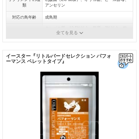
類
アンセリン
対応の鳥年齢
成鳥期
タンパク質：12.5%以上、脂質：3%以上、粗
栄養成分
全てを見る
繊維：5%以下、水分：10%以下など
イースター『リトルバードセレクション パフォ
ーマンス ペレットタイプ』