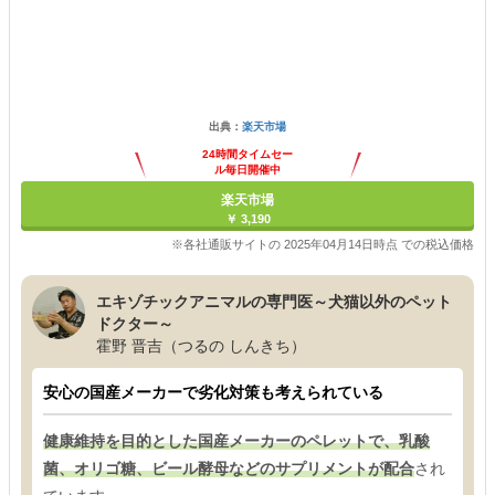
出典：
楽天市場
24時間タイムセー
ル毎日開催中
楽天市場
￥ 3,190
※各社通販サイトの 2025年04月14日時点 での税込価格
エキゾチックアニマルの専門医～犬猫以外のペット
ドクター～
霍野 晋吉（つるの しんきち）
安心の国産メーカーで劣化対策も考えられている
健康維持を目的とした国産メーカーのペレットで、乳酸
菌、オリゴ糖、ビール酵母などのサプリメントが配合
され