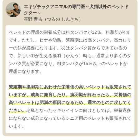
エキゾチックアニマルの専門医～犬猫以外のペットド
クター～
霍野 晋吉（つるの しんきち）
ペレットの理想の栄養成分は粗タンパクが12％、粗脂肪が4％
です。ただし、ヒナや幼鳥、繁殖期には高タンパク、高カロリ
ーの餌が必要になります。羽はタンパク質からできているの
で、新しい羽が生える換羽（かんう）時も、通常より多くのタ
ンパク質が必要になり、粗タンパクが15％以上のペレットが
理想になります。
繁殖期や換羽期にあわせた栄養価の高いペレットも販売されて
いますが、成鳥に発育したり、換羽期が終わったら、栄養価の
高いペレットは肥満の原因になるため、通常のものに戻してく
ださい。
老鳥となったセキセイインコ向けとしては、栄養過多
にならない成分になっているシニア用のペレットも販売されて
います。