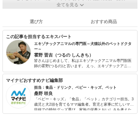
全てを見る
選び方
おすすめ商品
この記事を担当するエキスパート
エキゾチックアニマルの専門医～犬猫以外のペットドクタ
ー～
霍野 晋吉（つるの しんきち）
皆さんはじめまして、私はエキゾチックアニマル専門獣医
師の霍野(つるの)と言います。 えっ、エキゾチックアニマ
ルって言葉知りませんか？ウサギやハムスター、インコや
カメなどの犬猫以外のペットを指します。 23年前に日本初
マイナビおすすめナビ編集部
の専門病院である『エキゾチックペットクリニック』を開
業しました。症例数は月に400件を超えているベテラン獣
担当：食品・ドリンク、ベビー・キッズ、ペット
医師です。他にもエキゾチックアニマルのセミナーも企画
桑野 咲良
し、沢山の医療や飼育の書籍を執筆しています。 もっとエ
「ベビー・キッズ」「食品」「ペット」カテゴリー担当。3
キゾチックアニマルの情報を知りたい方は、【Dr.ツルのエ
歳児と犬2頭を育てるママ編集者。育児と家事に忙しいママ
キゾチックアニマル情報室】をご覧になってください。専
目線での時短グッズ選び、家族の栄養とおいしさを考えた
門獣医師によるサイトですので、他にはない病気の記事も
食品選び、束の間のリラックスタイムを楽しむためのスイ
多く、とても役にたつこと間違いなしです。 ウサギの専門
ーツ選びに自信あり。鋭い目線で商品を見極め、少しでも
家による【一般社団法人日本コンパニオンラビット協会】
日々の生活が豊かになるものを紹介します。
の理事長としても、2020年10月から活動をします。こちら
も、ウサギ好きな方は必見ですよ。ウサギの検定を受けて