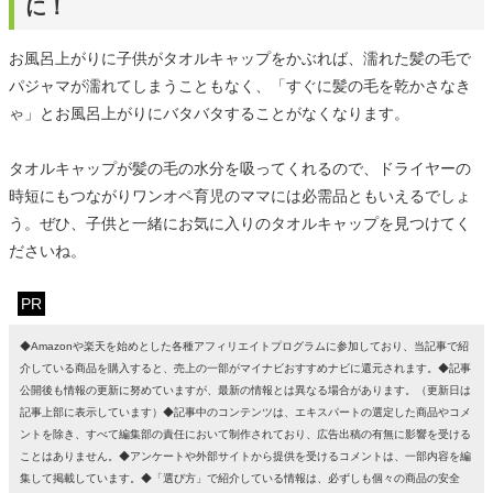
に！
お風呂上がりに子供がタオルキャップをかぶれば、濡れた髪の毛で
パジャマが濡れてしまうこともなく、「すぐに髪の毛を乾かさなき
ゃ」とお風呂上がりにバタバタすることがなくなります。
タオルキャップが髪の毛の水分を吸ってくれるので、ドライヤーの
時短にもつながりワンオペ育児のママには必需品ともいえるでしょ
う。ぜひ、子供と一緒にお気に入りのタオルキャップを見つけてく
ださいね。
PR
◆Amazonや楽天を始めとした各種アフィリエイトプログラムに参加しており、当記事で紹
介している商品を購入すると、売上の一部がマイナビおすすめナビに還元されます。◆記事
公開後も情報の更新に努めていますが、最新の情報とは異なる場合があります。（更新日は
記事上部に表示しています）◆記事中のコンテンツは、エキスパートの選定した商品やコメ
ントを除き、すべて編集部の責任において制作されており、広告出稿の有無に影響を受ける
ことはありません。◆アンケートや外部サイトから提供を受けるコメントは、一部内容を編
集して掲載しています。◆「選び方」で紹介している情報は、必ずしも個々の商品の安全