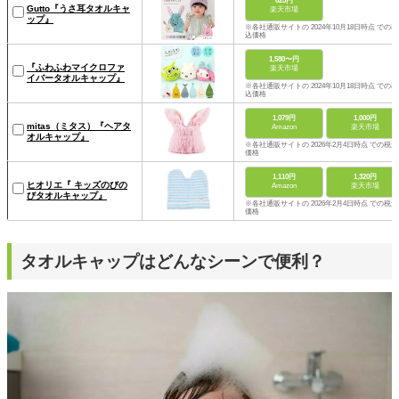
625円
Gutto『うさ耳タオルキャ
楽天市場
ップ』
※各社通販サイトの 2024年10月18日時点 での税
込価格
1,580〜円
『ふわふわマイクロファ
楽天市場
イバータオルキャップ』
※各社通販サイトの 2024年10月18日時点 での税
込価格
1,079円
1,000円
mitas（ミタス）『ヘアタ
Amazon
楽天市場
オルキャップ』
※各社通販サイトの 2026年2月4日時点 での税込
価格
1,110円
1,320円
ヒオリエ『 キッズのびの
Amazon
楽天市場
びタオルキャップ』
※各社通販サイトの 2026年2月4日時点 での税込
価格
タオルキャップはどんなシーンで便利？