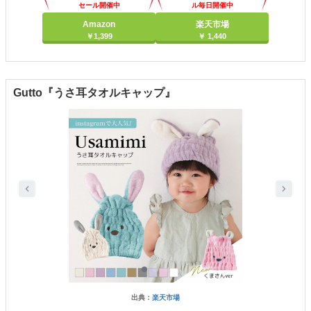
セール開催中
ル毎日開催中
Amazon
楽天市場
￥1,399
￥ 1,440
Gutto『うさ耳タオルキャップ』
出典：
楽天市場