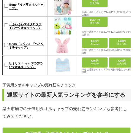
625円
楽天市場
Gutto『うさ耳タオルキャ
ップ』
※各社通販サイトの 2024年10月18日時点 での税
込価格
1,580〜円
楽天市場
『ふわふわマイクロファ
イバータオルキャップ』
※各社通販サイトの 2024年10月18日時点 での税
込価格
1,079円
1,000円
mitas（ミタス）『ヘアタ
Amazon
楽天市場
オルキャップ』
※各社通販サイトの 2026年2月4日時点 での税込
価格
1,110円
1,320円
ヒオリエ『 キッズのびの
Amazon
楽天市場
びタオルキャップ』
※各社通販サイトの 2026年2月4日時点 での税込
価格
子供用タオルキャップの売れ筋をチェック
通販サイトの最新人気ランキングを参考にする
楽天市場での子供用タオルキャップの売れ筋ランキングも参考にし
てみてください。