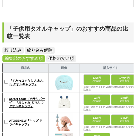
「子供用タオルキャップ」のおすすめ商品の比
較一覧表
絞り込み
絞り込み解除
編集部のおすすめ順
価格の安い順
商品名
画像
購入サイト
1,408円
1,408〜円
『すみっコぐらし ふわふ
Amazon
楽天市場
わ タオルキャップ』
※各社通販サイトの 2024年10月18日時点 での税
込価格
923円
1,308円
carari zooie（カラリズー
Amazon
楽天市場
イ）『おしゃれ どうぶつ
タオルキャップ』
※各社通販サイトの 2024年10月18日時点 での税
込価格
1,399円
1,440円
ATOSENEW『キッズ ド
Amazon
楽天市場
ライキャップ』
※各社通販サイトの 2024年10月18日時点 での税
込価格