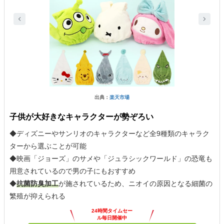
出典：
楽天市場
子供が大好きなキャラクターが勢ぞろい
◆ディズニーやサンリオのキャラクターなど全9種類のキャラク
ターから選ぶことが可能
◆映画「ジョーズ」のサメや「ジュラシックワールド」の恐竜も
用意されているので男の子にもおすすめ
◆
抗菌防臭加工
が施されているため、ニオイの原因となる細菌の
繁殖が抑えられる
24時間タイムセー
ル毎日開催中