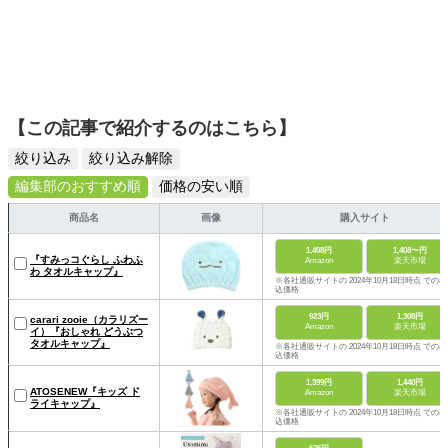
【この記事で紹介するのはこちら】
絞り込み
絞り込み解除
編集部のおすすめ順
価格の安い順
商品名
画像
購入サイト
1,408円
1,408〜円
『すみっコぐらし ふわふ
Amazon
楽天市場
わ タオルキャップ』
※各社通販サイトの 2024年10月18日時点 での税
込価格
923円
1,308円
carari zooie（カラリズー
Amazon
楽天市場
イ）『おしゃれ どうぶつ
タオルキャップ』
※各社通販サイトの 2024年10月18日時点 での税
込価格
1,399円
1,440円
ATOSENEW『キッズ ド
Amazon
楽天市場
ライキャップ』
※各社通販サイトの 2024年10月18日時点 での税
込価格