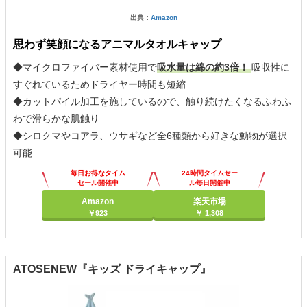
出典：
Amazon
思わず笑顔になるアニマルタオルキャップ
◆マイクロファイバー素材使用で
吸水量は綿の約3倍！
吸収性に
すぐれているためドライヤー時間も短縮
◆カットパイル加工を施しているので、触り続けたくなるふわふ
わで滑らかな肌触り
◆シロクマやコアラ、ウサギなど全6種類から好きな動物が選択
可能
毎日お得なタイム
24時間タイムセー
セール開催中
ル毎日開催中
Amazon
楽天市場
￥923
￥ 1,308
ATOSENEW『キッズ ドライキャップ』