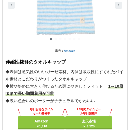
出典：
Amazon
伸縮性抜群のタオルキャップ
◆表側は通気性のいいガーゼ素材、内側は吸収性にすぐれたパイ
ル素材とこだわりがつまったタオルキャップ
◆横や斜めに大きく伸びるため頭にやさしくフィット！
1～10歳
頃まで長い期間着用が可能
◆淡い色合いのボーターがナチュラルでかわいい
毎日お得なタイム
24時間タイムセー
セール開催中
ル毎日開催中
Amazon
楽天市場
￥1,110
￥ 1,320