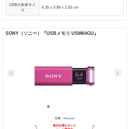
USBの本体サイ
6.35 x 0.89 x 2.03 cm
ズ
SONY（ソニー）『USBメモリ USM64GU』
出典：
Amazon
毎日お得なタイム