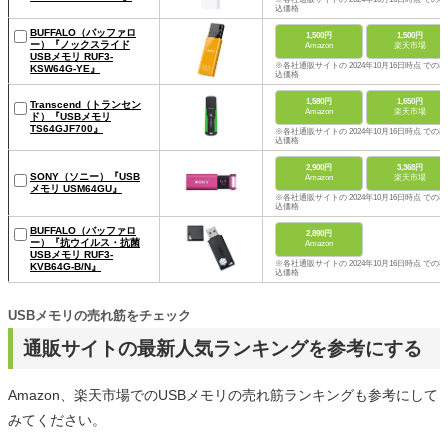
込価格
BUFFALO（バッファロ
1,500円
1,500円
ー）『ノックスライド
Amazon
楽天市場
USBメモリ RUF3-
※各社通販サイトの 2024年10月16日時点 での税
KSW64G-YE』
込価格
1,580円
1,650円
Transcend（トランセン
Amazon
楽天市場
ド）『USBメモリ
TS64GJF700』
※各社通販サイトの 2024年10月16日時点 での税
込価格
2,900円
3,368円
SONY（ソニー）『USB
Amazon
楽天市場
メモリ USM64GU』
※各社通販サイトの 2024年10月16日時点 での税
込価格
BUFFALO（バッファロ
2,890円
ー）『抗ウイルス・抗菌
Amazon
USBメモリ RUF3-
※各社通販サイトの 2024年10月16日時点 での税
KVB64G-B/N』
込価格
USBメモリの売れ筋をチェック
通販サイトの最新人気ランキングを参考にする
Amazon、楽天市場でのUSBメモリの売れ筋ランキングも参考にして
みてください。