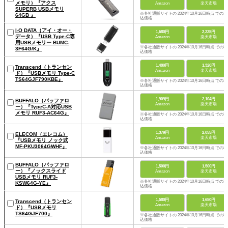
メモリ）『アクス
Amazon
楽天市場
SUPERB USBメモリ
※各社通販サイトの 2024年10月16日時点 での税
64GB 』
込価格
I-O DATA（アイ・オー・
1,680円
2,225円
データ）『USB Type-C専
Amazon
楽天市場
用USBメモリー BUMC-
※各社通販サイトの 2024年10月16日時点 での税
3F64G/K』
込価格
1,480円
1,320円
Transcend（トランセン
Amazon
楽天市場
ド）『USBメモリ Type-C
TS64GJF790KBE』
※各社通販サイトの 2024年10月16日時点 での税
込価格
1,909円
2,104円
BUFFALO（バッファロ
Amazon
楽天市場
ー）『TypeC-A対応USB
メモリ RUF3-AC64G』
※各社通販サイトの 2024年10月16日時点 での税
込価格
1,379円
2,055円
ELECOM（エレコム）
Amazon
楽天市場
『USBメモリ ノック式
MF-PKU3064GWHF』
※各社通販サイトの 2024年10月16日時点 での税
込価格
BUFFALO（バッファロ
1,500円
1,500円
ー）『ノックスライド
Amazon
楽天市場
USBメモリ RUF3-
※各社通販サイトの 2024年10月16日時点 での税
KSW64G-YE』
込価格
1,580円
1,650円
Transcend（トランセン
Amazon
楽天市場
ド）『USBメモリ
TS64GJF700』
※各社通販サイトの 2024年10月16日時点 での税
込価格