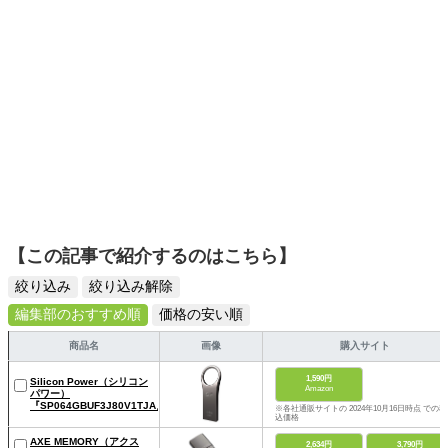
【この記事で紹介するのはこちら】
絞り込み
絞り込み解除
編集部のおすすめ順
価格の安い順
商品名
画像
購入サイト
1,590円
Silicon Power（シリコン
Amazon
パワー）
『SP064GBUF3J80V1TJA』
※各社通販サイトの 2024年10月16日時点 での税
込価格
AXE MEMORY（アクス
2,634円
3,790円