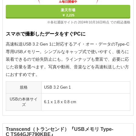
ル毎日開催中
楽天市場
￥ 2,225
※各社通販サイトの 2024年10月16日時点 での税込価格
スマホで撮影したデータをすぐPCに
高速転送USB 3.2 Gen 1に対応するアイ・オー・データのType-C
専用USBメモリー。シンプルなキャップ式で使いやすく、後ろに
装着できるので紛失防止にも。ラインナップも豊富で、必要に応
じた容量を選べます。写真や動画、音楽などを高速転送したい方
におすすめです。
規格
USB 3.2 Gen 1
USBの本体サイ
‎6.1 x 1.8 x 0.8 cm
ズ
Transcend（トランセンド）『USBメモリ Type-
C TS64GJF790KBE』