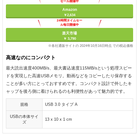
セール開催中
Amazon
￥2,634
24時間タイムセー
ル毎日開催中
楽天市場
￥ 3,790
※各社通販サイトの 2024年10月16日時点 での税込価格
高速なのにコンパクト
最大読出速度400MB/s、最大書込速度115MB/sという処理スピー
ドを実現した高速USBメモリ。動画などをコピーしたり保存する
ことが多い方にとっておすすめです。コンパクト設計で外したキ
ャップを後ろ側に着けられるのも利便性があって魅力的です。
規格
USB 3.0 タイプ A
USBの本体サイ
‎13 x 10 x 1 cm
ズ