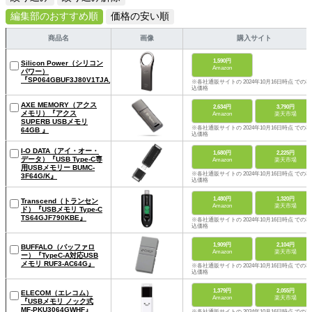
編集部のおすすめ順
価格の安い順
商品名
画像
購入サイト
1,590円
Silicon Power（シリコン
Amazon
パワー）
『SP064GBUF3J80V1TJA』
※各社通販サイトの 2024年10月16日時点 での税
込価格
AXE MEMORY（アクス
2,634円
3,790円
メモリ）『アクス
Amazon
楽天市場
SUPERB USBメモリ
※各社通販サイトの 2024年10月16日時点 での税
64GB 』
込価格
I-O DATA（アイ・オー・
1,680円
2,225円
データ）『USB Type-C専
Amazon
楽天市場
用USBメモリー BUMC-
※各社通販サイトの 2024年10月16日時点 での税
3F64G/K』
込価格
1,480円
1,320円
Transcend（トランセン
Amazon
楽天市場
ド）『USBメモリ Type-C
TS64GJF790KBE』
※各社通販サイトの 2024年10月16日時点 での税
込価格
1,909円
2,104円
BUFFALO（バッファロ
Amazon
楽天市場
ー）『TypeC-A対応USB
メモリ RUF3-AC64G』
※各社通販サイトの 2024年10月16日時点 での税
込価格
1,379円
2,055円
ELECOM（エレコム）
Amazon
楽天市場
『USBメモリ ノック式
MF-PKU3064GWHF』
※各社通販サイトの 2024年10月16日時点 での税