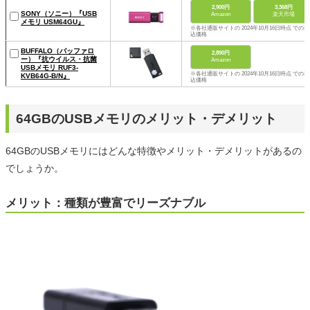
2,900円
3,368円
SONY（ソニー）『USB
Amazon
楽天市場
メモリ USM64GU』
※各社通販サイトの 2024年10月16日時点 での税
込価格
BUFFALO（バッファロ
2,890円
ー）『抗ウイルス・抗菌
Amazon
USBメモリ RUF3-
※各社通販サイトの 2024年10月16日時点 での税
KVB64G-B/N』
込価格
64GBのUSBメモリのメリット・デメリット
64GBのUSBメモリにはどんな特徴やメリット・デメリットがあるの
でしょうか。
メリット：種類が豊富でリーズナブル