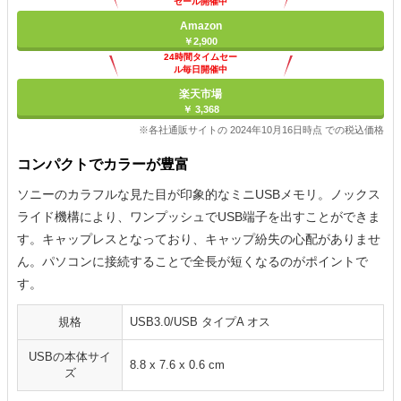
セール開催中
Amazon
￥2,900
24時間タイムセー
ル毎日開催中
楽天市場
￥ 3,368
※各社通販サイトの 2024年10月16日時点 での税込価格
コンパクトでカラーが豊富
ソニーのカラフルな見た目が印象的なミニUSBメモリ。ノックス
ライド機構により、ワンプッシュでUSB端子を出すことができま
す。キャップレスとなっており、キャップ紛失の心配がありませ
ん。パソコンに接続することで全長が短くなるのがポイントで
す。
規格
USB3.0/USB タイプA オス
USBの本体サイ
8.8 x 7.6 x 0.6 cm
ズ