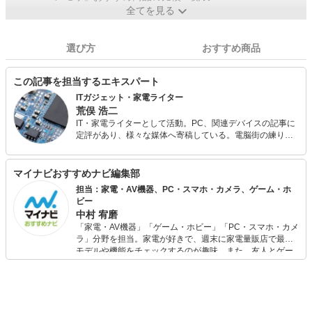
全てを見る
選び方
おすすめ商品
この記事を担当するエキスパート
ITガジェット・家電ライター
荒俣 浩二
IT・家電ライターとして活動。PC、関連デバイスの記事に
定評があり、様々な媒体へ寄稿している。電脳街の練り歩
きを日課とし、常に情報収集（趣味）を怠らない。散財す
るのも大好きなので、新しいものが出るとすぐに飛びつい
てしまう傾向が強い。
マイナビおすすめナビ編集部
担当：家電・AV機器、PC・スマホ・カメラ、ゲーム・ホ
ビー
中村 宥磨
「家電・AV機器」「ゲーム・ホビー」「PC・スマホ・カメ
ラ」分野を担当。家電が好きで、週末に家電量販店で最新
モデルや機能をチェックするのが趣味。また、友人とゲー
ムを楽しみながら、新作タイトルやイベント情報もいち早
くキャッチ。記事を通して、生活の質を底上げしてくれる
スタイリッシュで使いやすい家電や、みんなで楽しめるゲ
ームを発信していきます！