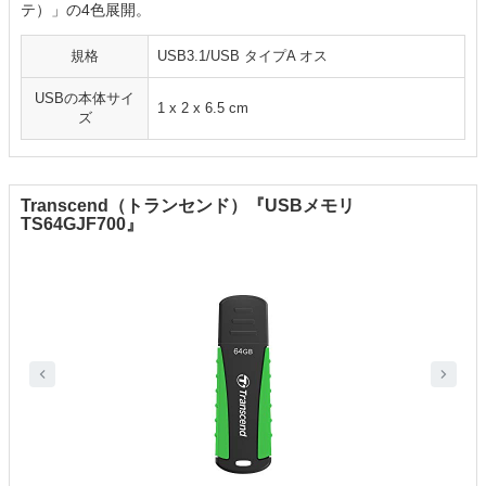
テ）」の4色展開。
規格
USB3.1/USB タイプA オス
USBの本体サイ
‎1 x 2 x 6.5 cm
ズ
Transcend（トランセンド）『USBメモリ
TS64GJF700』