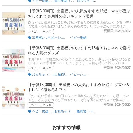
,
,
ベビー食器・コップ類
衛生用品（ベビー用）
おもちゃ（ベビー用）
たちのアドバイスや体験談とともに、予算10,000円で買えるハイセン
スな出産祝いを紹介！◆ママたちが本当に喜ぶギフト選びをしたい◆
トレンドも意識した人気商品を知りたい◆人と被らないようなすてき
【予算5,000円】出産祝いの人気おすすめ13選！ママが喜ぶ
な商品を見つけたい◆ネットでギフトを買うときの注意点を知りたい
おしゃれで実用性の高いギフトを厳選
そんな方は、ぜひこの記事を参考にしてみてください！
赤ちゃんが生まれたことをお祝いするために贈る出産祝い。予算5,000
円で選べる出産祝いはたくさんあるので、いまいち決め手に欠けます
よね。そこでこの記事では、予算5,000円でママとベビーが喜ぶ絶妙な
更新日:2024/12/17
ベビー・キッズ
アイテムを厳選してご紹介！ 男の子も女の子も使えるシンプルデザイ
,
,
出産祝い
ベビーシューズ
ベビー用品
ンを中心に、実用性の高いアイテムを紹介していきます。◆予算内で
贅沢感のある出産祝いを贈るコツを知りたい◆ママたちが本当にほし
いプレゼントを知りたい◆トレンドを押さえた人気アイテムを知りた
【予算3,000円】出産祝いのおすすめ13選！おしゃれで喜ば
い5,000円以内で素敵な出産祝いを探している方は、ぜひ参考にしてみ
れる人気のグッズ
てください。
予算3,000円で出産祝いを探そうと思ったとき、少しいいものになると
1アイテムで予算オーバーしてしまうし、自信を持って贈るプレゼン
トを探すのはなかなか難しいですよね。そこでこの記事では、ママた
更新日:2024/09/27
ベビー・キッズ
ちが喜ぶトレンド感満載の出産祝いを紹介！ ベビーグッズのショップ
,
,
おもちゃ（キッズ用）
出産祝い
ベビーシューズ
担当者が選ぶイチオシ商品とともに、ママたちの口コミや体験談も盛
り込んでご紹介していきます。◆3,000円とは思えない華やかなプレゼ
ントを贈りたい◆人と被らないようなプレゼントを探している◆ママ
【予算15,000円】出産祝いの人気おすすめ15選！ 役立つ＆
たちが本当に喜ぶギフト選びをしたいそんな方は、ぜひこの記事をチ
トレンド感あるギフト
ェックしてみてくださいね！
「だいたい予算15,000円くらいで出産祝いを探したい！」と思ってい
ても、どんなものでも選べるからこそ何を選ぶのがベストか悩みます
よね。せっかくプレゼントするのであれば喜んでほしいし、金額のこ
更新日:2024/09/20
ベビー・キッズ
とを考えても失敗したくないはず。そこでこの記事では、予算15,000
,
,
ベビー食器・コップ類
おもちゃ（ベビー用）
離乳食・ベビーフード
円で買えるイチオシの出産祝いを紹介！ ひとつのアイテムだけではな
く、セットで贈ることで ”映える” おすすめの組み合わせも紹介してい
きます。◆ママたちが本当に喜ぶギフト選びをしたい◆人と被らない
ようなプレゼントを見つけたいそんな方は、ぜひこの記事を参考にし
てみてください！
おすすめ情報