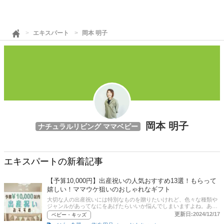
エキスパート
岡本 明子
岡本 明子
ナチュラルリビング ママベビー
エキスパートの新着記事
【予算10,000円】出産祝いの人気おすすめ13選！もらって
嬉しい！ママウケ狙いのおしゃれなギフト
大切な人の出産祝いには特別なものを贈りたいけれど、色々な種類や
ジャンルがあってなにをあげたらいいか悩んでしまいますよね。あま
り高価すぎると気を使わせてしまうかもしれないし、かと言ってあり
更新日:2024/12/17
ベビー・キッズ
きたりなプレゼントは贈りたくない！そこでこの記事では、先輩ママ