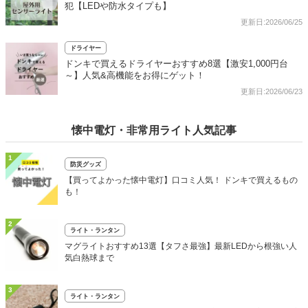
犯【LEDや防水タイプも】
更新日:2026/06/25
ドライヤー
ドンキで買えるドライヤーおすすめ8選【激安1,000円台
～】人気&高機能をお得にゲット！
更新日:2026/06/23
懐中電灯・非常用ライト人気記事
1
防災グッズ
【買ってよかった懐中電灯】口コミ人気！ ドンキで買えるもの
も！
2
ライト・ランタン
マグライトおすすめ13選【タフさ最強】最新LEDから根強い人
気白熱球まで
3
ライト・ランタン