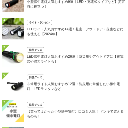
小型懐中電灯人気おすすめ9選【LED・充電式タイプなど】災害
時に役立つ！
4
ライト・ランタン
LEDライト人気おすすめ14選！登山・アウトドア・災害などに
も使える【2024年】
5
防災グッズ
LED懐中電灯人気おすすめ26選！防災用やアウトドアに【充電
式や強力ライトも】
6
防災グッズ
非常用ライト人気おすすめ12選！防災用に常備したい懐中電
灯・LEDランタンなど
7
防災グッズ
【買ってよかった小型懐中電灯】口コミ人気！ ドンキで買える
ものも！