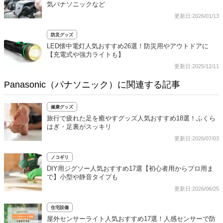
気パナソニックなど
更新日:2026/01/13
防災グッズ
LED懐中電灯人気おすすめ26選！防災用やアウトドアに
【充電式や強力ライトも】
更新日:2025/12/11
Panasonic（パナソニック）に関連する記事
健康グッズ
旅行で疲れた足を癒やすグッズ人気おすすめ18選！ふくら
はぎ・足裏がスッキリ
更新日:2026/07/03
ノコギリ
DIY用ジグソー人気おすすめ17選【初心者用からプロ用ま
で】小型や静音タイプも
更新日:2026/06/25
住宅設備
屋外センサーライト人気おすすめ17選！人感センサーで防