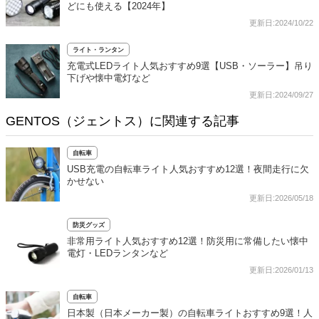
どにも使える【2024年】
更新日:2024/10/22
ライト・ランタン
充電式LEDライト人気おすすめ9選【USB・ソーラー】吊り
下げや懐中電灯など
更新日:2024/09/27
GENTOS（ジェントス）に関連する記事
自転車
USB充電の自転車ライト人気おすすめ12選！夜間走行に欠
かせない
更新日:2026/05/18
防災グッズ
非常用ライト人気おすすめ12選！防災用に常備したい懐中
電灯・LEDランタンなど
更新日:2026/01/13
自転車
日本製（日本メーカー製）の自転車ライトおすすめ9選！人