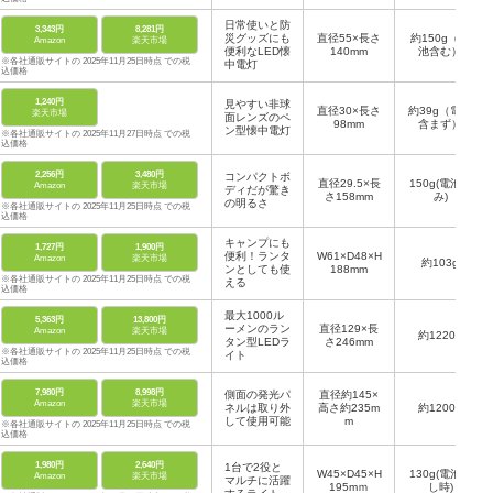
日常使いと防
3,343円
8,281円
災グッズにも
直径55×長さ
約150g（電
Amazon
楽天市場
便利なLED懐
140mm
池含む）
※各社通販サイトの 2025年11月25日時点 での税
中電灯
込価格
1,240円
見やすい非球
直径30×長さ
約39g（電池
楽天市場
面レンズのペ
98mm
含まず）
ン型懐中電灯
※各社通販サイトの 2025年11月27日時点 での税
込価格
2,256円
3,480円
コンパクトボ
直径29.5×長
150g(電池込
Amazon
楽天市場
ディだが驚き
さ158mm
み)
の明るさ
※各社通販サイトの 2025年11月25日時点 での税
込価格
キャンプにも
1,727円
1,900円
便利！ランタ
W61×D48×H
Amazon
楽天市場
約103g
ンとしても使
188mm
※各社通販サイトの 2025年11月25日時点 での税
える
込価格
最大1000ル
5,363円
13,800円
ーメンのラン
直径129×長
Amazon
楽天市場
約1220g
タン型LEDラ
さ246mm
※各社通販サイトの 2025年11月25日時点 での税
イト
込価格
7,980円
8,998円
側面の発光パ
直径約145×
Amazon
楽天市場
ネルは取り外
高さ約235m
約1200g
して使用可能
m
※各社通販サイトの 2025年11月25日時点 での税
込価格
1,980円
2,640円
1台で2役と
W45×D45×H
130g(電池無
Amazon
楽天市場
マルチに活躍
195mｍ
し時)