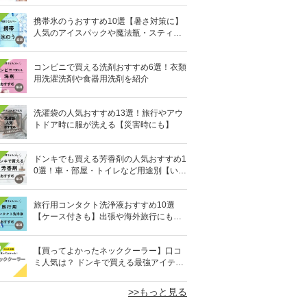
携帯氷のうおすすめ10選【暑さ対策に】
人気のアイスパックや魔法瓶・スティッ
ク型も
コンビニで買える洗剤おすすめ6選！衣類
用洗濯洗剤や食器用洗剤を紹介
洗濯袋の人気おすすめ13選！旅行やアウ
トドア時に服が洗える【災害時にも】
ドンキでも買える芳香剤の人気おすすめ1
0選！車・部屋・トイレなど用途別【いい
匂い】
旅行用コンタクト洗浄液おすすめ10選
【ケース付きも】出張や海外旅行にも便
利
0
【買ってよかったネッククーラー】口コ
ミ人気は？ ドンキで買える最強アイテム
も
>>もっと見る