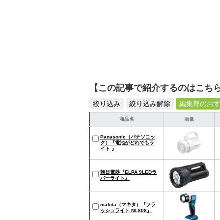
【この記事で紹介するのはこち
絞り込み
絞り込み解除
編集部のお
商品名
画像
Panasonic（パナソニッ
ク）『電池がどれでもラ
イト 』
朝日電器『ELPA 9LEDラ
バーライト』
makita（マキタ）『フラ
ッシュライト ML808』