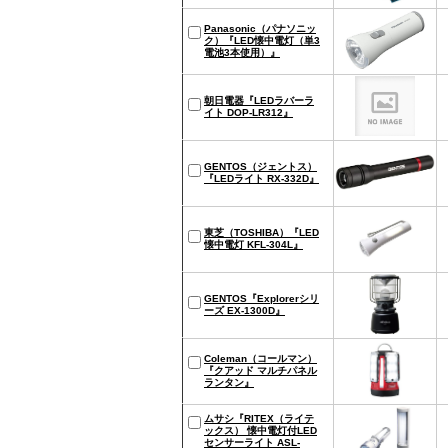
Panasonic（パナソニッ
ク）『LED懐中電灯（単3
電池3本使用）』
朝日電器『LEDラバーラ
イト DOP-LR312』
GENTOS（ジェントス）
『LEDライト RX-332D』
東芝（TOSHIBA）『LED
懐中電灯 KFL-304L』
GENTOS『Explorerシリ
ーズ EX-1300D』
Coleman（コールマン）
『クアッド マルチパネル
ランタン』
ムサシ『RITEX（ライテ
ックス） 懐中電灯付LED
センサーライト ASL-