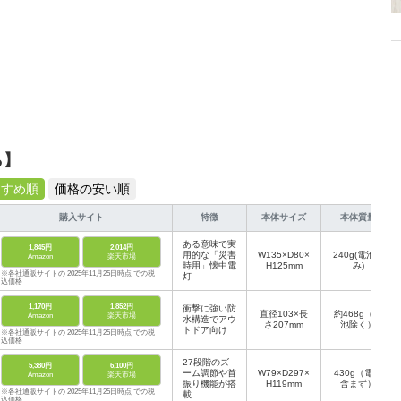
ら】
すすめ順
価格の安い順
購入サイト
特徴
本体サイズ
本体質量
ある意味で実
1,845円
2,014円
用的な「災害
W135×D80×
240g(電池込
Amazon
楽天市場
時用」懐中電
H125mm
み)
※各社通販サイトの 2025年11月25日時点 での税
灯
込価格
1,170円
1,852円
衝撃に強い防
直径103×長
約468g（電
Amazon
楽天市場
水構造でアウ
さ207mm
池除く）
トドア向け
※各社通販サイトの 2025年11月25日時点 での税
込価格
27段階のズ
5,380円
6,100円
ーム調節や首
W79×D297×
430g（電池
Amazon
楽天市場
振り機能が搭
H119mm
含まず）
※各社通販サイトの 2025年11月25日時点 での税
載
込価格