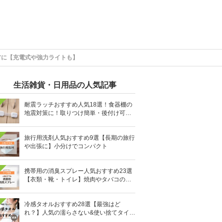
アに【充電式や強力ライトも】
生活雑貨・日用品の人気記事
耐震ラッチおすすめ人気18選！食器棚の
地震対策に！取りつけ簡単・後付け可能
も
旅行用洗剤人気おすすめ9選【長期の旅行
や出張に】小分けでコンパクト
携帯用の消臭スプレー人気おすすめ23選
【衣類・靴・トイレ】焼肉やタバコのニ
オイにも
冷感タオルおすすめ28選【最強はど
れ？】人気の濡らさない&使い捨てタイプ
も