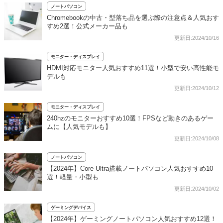
ノートパソコン
Chromebookの中古・型落ち品を選ぶ際の注意点＆人気おす
すめ2選！公式メーカー品も
更新日:2024/10/16
モニター・ディスプレイ
HDMI対応モニター人気おすすめ11選！小型で安い高性能モ
デルも
更新日:2024/10/12
モニター・ディスプレイ
240hzのモニターおすすめ10選！FPSなど動きのあるゲー
ムに【人気モデルも】
更新日:2024/10/08
ノートパソコン
【2024年】Core Ultra搭載ノートパソコン人気おすすめ10
選！軽量・小型も
更新日:2024/10/02
ゲーミングデバイス
【2024年】ゲーミングノートパソコン人気おすすめ12選！