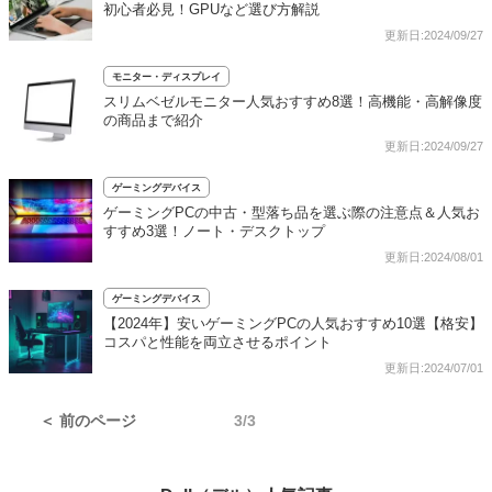
初心者必見！GPUなど選び方解説
更新日:2024/09/27
モニター・ディスプレイ
スリムベゼルモニター人気おすすめ8選！高機能・高解像度
の商品まで紹介
更新日:2024/09/27
ゲーミングデバイス
ゲーミングPCの中古・型落ち品を選ぶ際の注意点＆人気お
すすめ3選！ノート・デスクトップ
更新日:2024/08/01
ゲーミングデバイス
【2024年】安いゲーミングPCの人気おすすめ10選【格安】
コスパと性能を両立させるポイント
更新日:2024/07/01
＜ 前のページ
3/3