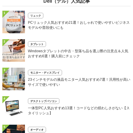
Dell（デル）人気記事
1
リュック
PCリュック人気おすすめ21選！おしゃれで使いやすいビジネス
モデルや普段使いにも
2
タブレット
Windowsタブレットの中古・型落ち品を選ぶ際の注意点＆人気
おすすめ6選！購入前にチェック
3
モニター・ディスプレイ
23インチモデルの液晶モニター人気おすすめ7選！汎用性が高い
サイズで使いやすい
4
デスクトップパソコン
一体型PC人気おすすめ13選！コードなどの煩わしさがない【ス
タイリッシュ】
5
オーディオ