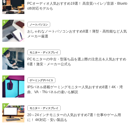
PCオーディオ人気おすすめ19選！ 高音質ハイレゾ音源・Blueto
oth対応モデルも
6
ノートパソコン
おしゃれなノートパソコンおすすめ8選！薄型・高性能など人気
メーカー厳選
7
モニター・ディスプレイ
PCモニターの中古・型落ち品を選ぶ際の注意点＆人気おすすめ
6選！激安・メーカー公式も
8
ゲーミングデバイス
IPSパネル搭載ゲーミングモニター人気おすすめ8選！4K・湾
曲、VA・TNパネルの違いも解説
9
モニター・ディスプレイ
20～24インチモニターの人気おすすめ7選！仕事やゲーム用
に！ 4K対応・安い製品も