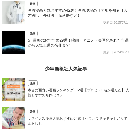
漫画
医療漫画人気おすすめ42選！医療現場のリアルを知る【天
才医師、外科医、産科医など】
更新日:2025/07/14
漫画
SF漫画のおすすめ29選！映画・アニメ・実写化された作品
から人気王道の名作まで
更新日:2024/10/11
少年画報社人気記事
1
漫画
本当に面白い漫画ランキング102選【プロと501名が選んだ】 人
気おすすめ名作はコレ！
2
漫画
サスペンス漫画人気おすすめ34選【ハラハラドキドキ】どんで
ん返しも