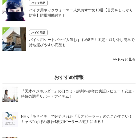
5
バイク用品
バイク用ネックウォーマー人気おすすめ10選【首元をしっかり
防寒】防風機能付きも
6
バイク用品
バイク用シートバッグ人気おすすめ8選！固定・取り外し簡単で
持ち運びやすい商品も
>>もっと見る
おすすめ情報
『天才ベジホルダー』の口コミ・評判を参考に実証レビュー！安全・
時短の調理サポートアイテム！
NHK「あさイチ」で紹介された「天才ピーラー」のここがすごい！
キャベツがほわほわ4枚刃ピーラーの魅力に迫る！