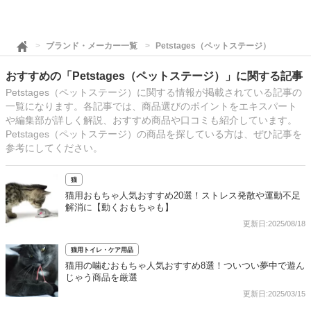
ブランド・メーカー一覧
Petstages（ペットステージ）
おすすめの「Petstages（ペットステージ）」に関する記事
Petstages（ペットステージ）に関する情報が掲載されている記事の
一覧になります。各記事では、商品選びのポイントをエキスパート
や編集部が詳しく解説、おすすめ商品や口コミも紹介しています。
Petstages（ペットステージ）の商品を探している方は、ぜひ記事を
参考にしてください。
猫
猫用おもちゃ人気おすすめ20選！ストレス発散や運動不足
解消に【動くおもちゃも】
更新日:2025/08/18
猫用トイレ・ケア用品
猫用の噛むおもちゃ人気おすすめ8選！ついつい夢中で遊ん
じゃう商品を厳選
更新日:2025/03/15