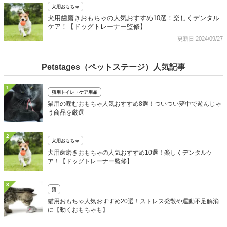
犬用おもちゃ
犬用歯磨きおもちゃの人気おすすめ10選！楽しくデンタル
ケア！【ドッグトレーナー監修】
更新日:2024/09/27
Petstages（ペットステージ）人気記事
1
猫用トイレ・ケア用品
猫用の噛むおもちゃ人気おすすめ8選！ついつい夢中で遊んじゃ
う商品を厳選
2
犬用おもちゃ
犬用歯磨きおもちゃの人気おすすめ10選！楽しくデンタルケ
ア！【ドッグトレーナー監修】
3
猫
猫用おもちゃ人気おすすめ20選！ストレス発散や運動不足解消
に【動くおもちゃも】