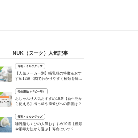
NUK（ヌーク）人気記事
母乳・ミルクグッズ
【人気メーカー別】哺乳瓶の特徴＆おす
すめ12選《図でわかりやすく種類を解
説！》
衛生用品（ベビー用）
おしゃぶり人気おすすめ16選【新生児か
ら使える】出っ歯や歯並びへの影響は？
母乳・ミルクグッズ
哺乳瓶ちくびの人気おすすめ10選【種類
や消毒方法から選ぶ】寿命はいつ？