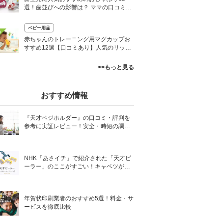
選！歯並びへの影響は？ ママの口コミも
紹介
ベビー用品
0
赤ちゃんのトレーニング用マグカップお
すすめ12選【口コミあり】人気のリッチ
ェルやピジョンも
>>もっと見る
おすすめ情報
『天才ベジホルダー』の口コミ・評判を
参考に実証レビュー！安全・時短の調理
サポートアイテム！
NHK「あさイチ」で紹介された「天才ピ
ーラー」のここがすごい！キャベツがほ
わほわ4枚刃ピーラーの魅力に迫る！
年賀状印刷業者のおすすめ5選！料金・サ
ービスを徹底比較