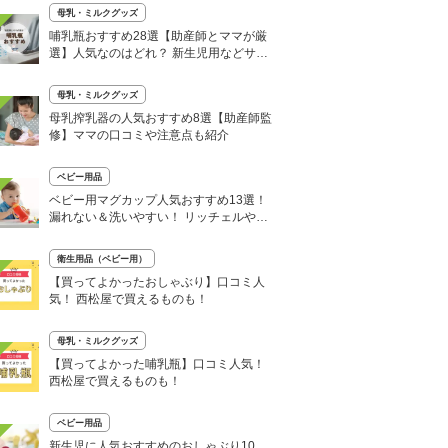
母乳・ミルクグッズ
哺乳瓶おすすめ28選【助産師とママが厳
選】人気なのはどれ？ 新生児用などサイ
ズも解説
母乳・ミルクグッズ
母乳搾乳器の人気おすすめ8選【助産師監
修】ママの口コミや注意点も紹介
ベビー用品
ベビー用マグカップ人気おすすめ13選！
漏れない＆洗いやすい！ リッチェルやコ
ンビなど
衛生用品（ベビー用）
【買ってよかったおしゃぶり】口コミ人
気！ 西松屋で買えるものも！
母乳・ミルクグッズ
【買ってよかった哺乳瓶】口コミ人気！
西松屋で買えるものも！
ベビー用品
新生児に人気おすすめのおしゃぶり10