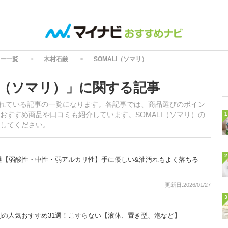
ー一覧
木村石鹸
SOMALI（ソマリ）
I（ソマリ）」に関する記事
載されている記事の一覧になります。各記事では、商品選びのポイン
おすすめ商品や口コミも紹介しています。SOMALI（ソマリ）の
1
してください。
2
選【弱酸性・中性・弱アルカリ性】手に優しい&油汚れもよく落ちる
更新日:2026/01/27
3
の人気おすすめ31選！こすらない【液体、置き型、泡など】