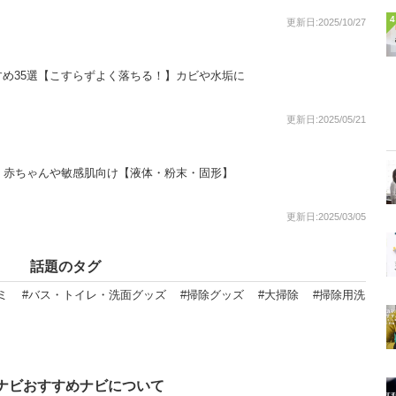
4
更新日:2025/10/27
め35選【こすらずよく落ちる！】カビや水垢に
更新日:2025/05/21
！赤ちゃんや敏感肌向け【液体・粉末・固形】
更新日:2025/03/05
話題のタグ
ミ
#バス・トイレ・洗面グッズ
#掃除グッズ
#大掃除
#掃除用洗
ナビおすすめナビについて