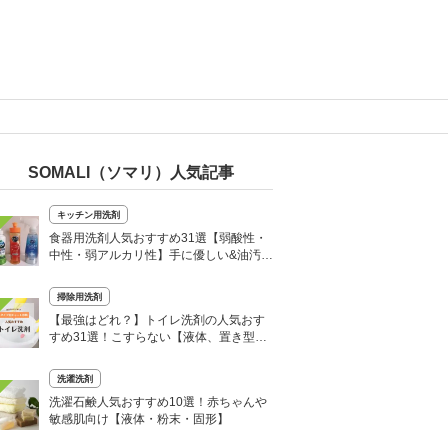
SOMALI（ソマリ）人気記事
キッチン用洗剤
食器用洗剤人気おすすめ31選【弱酸性・
中性・弱アルカリ性】手に優しい&油汚れ
もよく落ちる
掃除用洗剤
【最強はどれ？】トイレ洗剤の人気おす
すめ31選！こすらない【液体、置き型、
泡など】
洗濯洗剤
洗濯石鹸人気おすすめ10選！赤ちゃんや
敏感肌向け【液体・粉末・固形】