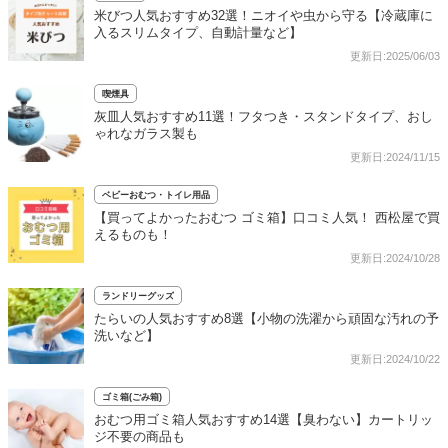
米びつ人気おすすめ32選！ニオイや虫から守る【冷蔵庫に
入るスリムタイプ、自動計量など】
更新日:2025/06/03
喫煙具
灰皿人気おすすめ11選！フタつき・スタンドタイプ、おし
ゃれなガラス製も
更新日:2024/11/15
ベビーおむつ・トイレ用品
【買ってよかったおむつ ゴミ箱】口コミ人気！ 西松屋で買
えるものも！
更新日:2024/10/28
ランドリーグッズ
たらいの人気おすすめ8選【小物の洗濯から頑固な汚れの予
洗いなど】
更新日:2024/10/22
ゴミ箱(ごみ箱)
おむつ用ゴミ箱人気おすすめ14選【臭わない】カートリッ
ジ不要の商品も