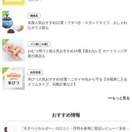
5
喫煙具
灰皿人気おすすめ11選！フタつき・スタンドタイプ、おしゃれ
なガラス製も
6
ゴミ箱(ごみ箱)
おむつ用ゴミ箱人気おすすめ14選【臭わない】カートリッジ不
要の商品も
7
保存容器
米びつ人気おすすめ32選！ニオイや虫から守る【冷蔵庫に入る
スリムタイプ、自動計量など】
>>もっと見る
おすすめ情報
『天才ベジホルダー』の口コミ・評判を参考に実証レビュー！安全・