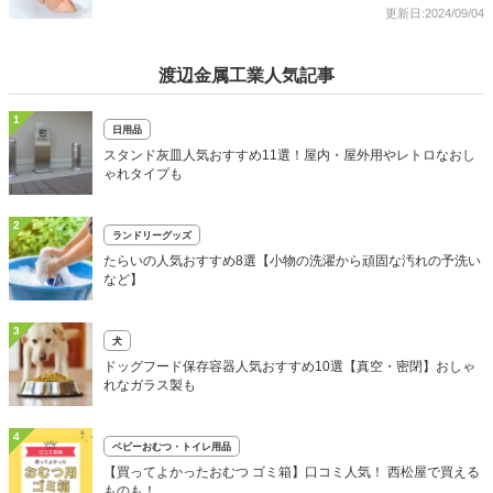
更新日:2024/09/04
渡辺金属工業人気記事
1
日用品
スタンド灰皿人気おすすめ11選！屋内・屋外用やレトロなおし
ゃれタイプも
2
ランドリーグッズ
たらいの人気おすすめ8選【小物の洗濯から頑固な汚れの予洗い
など】
3
犬
ドッグフード保存容器人気おすすめ10選【真空・密閉】おしゃ
れなガラス製も
4
ベビーおむつ・トイレ用品
【買ってよかったおむつ ゴミ箱】口コミ人気！ 西松屋で買える
ものも！