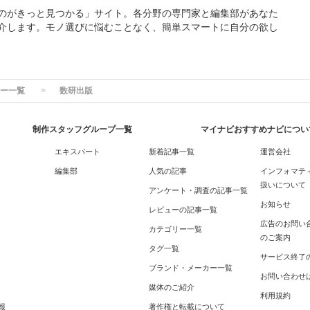
のがきっと見つかる」サイト。各分野の専門家と編集部があなた
介します。モノ選びに悩むことなく、簡単スマートに自分の欲し
ー一覧
数研出版
制作スタッフグループ一覧
マイナビおすすめナビについ
エキスパート
新着記事一覧
運営会社
編集部
人気の記事
インフォマテ
扱いについて
アンケート・調査の記事一覧
お知らせ
レビューの記事一覧
広告のお問い
カテゴリー一覧
のご案内
タグ一覧
サービス終了
ブランド・メーカー一覧
お問い合わせ
媒体のご紹介
利用規約
報
著作権と転載について