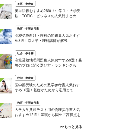
英語・参考書
英単語帳おすすめ26選！中学生・大学受
験・TOEIC・ビジネスの人気総まとめ
教育・学習参考書
高校受験向け・理科の問題集人気おすす
め8選！京大卒・理科講師が解説
社会・参考書
高校受験地理問題集人気おすすめ9選！受
験のプロに聞く選び方・ランキングも
数学・参考書
医学部受験のための数学参考書人気おす
すめ10選！基礎がためから応用まで
教育・学習参考書
大学入学共通テスト用の物理参考書人気
おすすめ12選！基礎から固めて高得点を
>>もっと見る