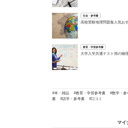
社会・参考書
高校受験地理問題集人気お
教育・学習参考書
大学入学共通テスト用の物理
#本・雑誌
#教育・学習参考書
#数学・参
書
#語学・参考書
#口コミ
マイ