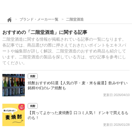
ブランド・メーカー一覧
二階堂酒造
おすすめの「二階堂酒造」に関する記事
二階堂酒造に関する情報が掲載されている記事の一覧になります。
各記事では、商品選びの際に押さえておきたいポイントをエキスパ
ートや編集部が詳しく解説、二階堂酒造のおすすめ商品も紹介して
います。二階堂酒造の製品を探している方は、ぜひ記事を参考にし
てください。
焼酎
焼酎おすすめ61選【人気の芋・麦・米を厳選】飲みやすい
銘柄や幻のレア焼酎も
更新日:2026/04/10
焼酎
【買ってよかった麦焼酎】口コミ人気！ ドンキで買えるも
のも！
更新日:2026/01/28