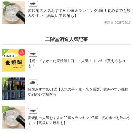
焼酎
麦焼酎の人気おすすめ29選＆ランキング8選！初心者でも飲
みやすい【高級レア焼酎も】
更新日:2025/02/13
二階堂酒造人気記事
1
焼酎
【買ってよかった麦焼酎】口コミ人気！ ドンキで買えるもの
も！
2
焼酎
焼酎おすすめ61選【人気の芋・麦・米を厳選】飲みやすい銘柄
や幻のレア焼酎も
3
焼酎
麦焼酎の人気おすすめ29選＆ランキング8選！初心者でも飲みや
すい【高級レア焼酎も】