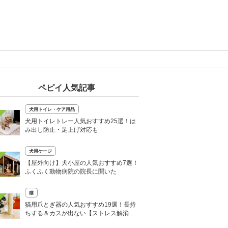
ペピイ人気記事
犬用トイレ・ケア用品
犬用トイレトレー人気おすすめ25選！は
み出し防止・足上げ対応も
犬用ケージ
【屋外向け】犬小屋の人気おすすめ7選！
ふくふく動物病院の院長に聞いた
猫
猫用爪とぎ器の人気おすすめ19選！長持
ちする＆カスが出ない【ストレス解消
に】