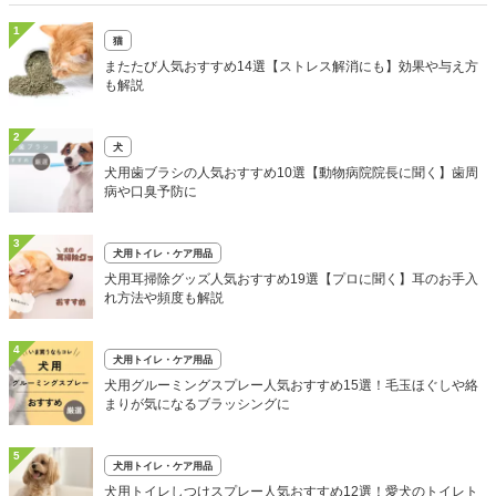
1
猫
またたび人気おすすめ14選【ストレス解消にも】効果や与え方
も解説
2
犬
犬用歯ブラシの人気おすすめ10選【動物病院院長に聞く】歯周
病や口臭予防に
3
犬用トイレ・ケア用品
犬用耳掃除グッズ人気おすすめ19選【プロに聞く】耳のお手入
れ方法や頻度も解説
4
犬用トイレ・ケア用品
犬用グルーミングスプレー人気おすすめ15選！毛玉ほぐしや絡
まりが気になるブラッシングに
5
犬用トイレ・ケア用品
犬用トイレしつけスプレー人気おすすめ12選！愛犬のトイレト