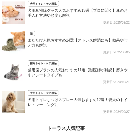
犬用トイレ・ケア用品
犬用耳掃除グッズ人気おすすめ19選【プロに聞く】耳のお
手入れ方法や頻度も解説
更新日:2025/09/22
猫
またたび人気おすすめ14選【ストレス解消にも】効果や与
え方も解説
更新日:2025/08/05
猫用トイレ・ケア用品
猫用歯ブラシの人気おすすめ11選【獣医師が解説】磨きや
すいシートタイプも
更新日:2024/10/21
犬用トイレ・ケア用品
犬用トイレしつけスプレー人気おすすめ12選！愛犬のトイ
レトレーニングに
更新日:2024/09/27
トーラス人気記事