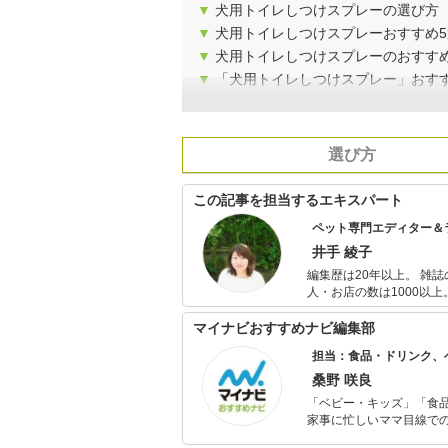
▼
犬用トイレしつけスプレーの選び方
▼
犬用トイレしつけスプレーおすすめ
▼
犬用トイレしつけスプレーのおすす
▼
「犬用トイレしつけスプレー」おす
選び方
この記事を担当するエキスパート
ペット専門エディター＆
井手 綾子
編集歴は20年以上。 雑
人・お店の数は1000以
記事を執筆している。 中でも、医療ものや動物関係が得意。今までに買ったことのある動物は、犬、
猫、鳩、インコ、ジュウ
マイナビおすすめナビ編集部
てんとう虫、カブトエビ
担当：食品・ドリンク、
桑野 咲良
「ベビー・キッズ」「食
家事に忙しいママ目線で
ックスタイムを楽しむた