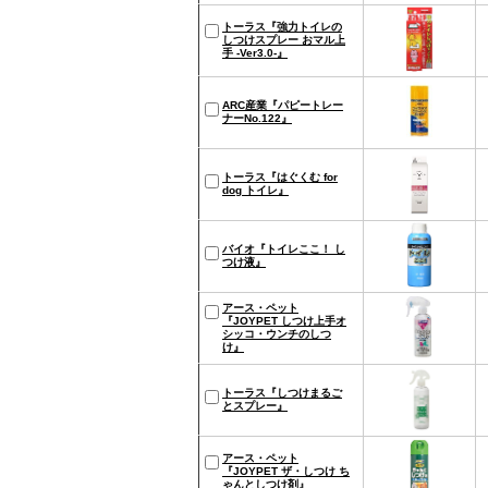
トーラス『強力トイレの
しつけスプレー おマル上
手 -Ver3.0-』
ARC産業『パピートレー
ナーNo.122』
トーラス『はぐくむ for
dog トイレ』
バイオ『トイレここ！ し
つけ液』
アース・ペット
『JOYPET しつけ上手オ
シッコ・ウンチのしつ
け』
トーラス『しつけまるご
とスプレー』
アース・ペット
『JOYPET ザ・しつけ ち
ゃんとしつけ剤』