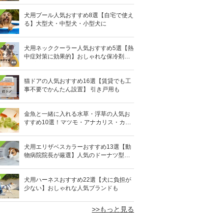
犬用プール人気おすすめ8選【自宅で使え
る】大型犬・中型犬・小型犬に
犬用ネッククーラー人気おすすめ5選【熱
中症対策に効果的】おしゃれな保冷剤タ
イプも
猫ドアの人気おすすめ16選【賃貸でも工
事不要でかんたん設置】 引き戸用も
金魚と一緒に入れる水草・浮草の人気お
すすめ10選！マツモ・アナカリス・カボ
ンバなど
犬用エリザベスカラーおすすめ13選【動
物病院院長が厳選】人気のドーナツ型や
軽量素材も
0
犬用ハーネスおすすめ22選【犬に負担が
少ない】おしゃれな人気ブランドも
>>もっと見る