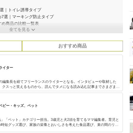
5選｜トイレ誘導タイプ
め7選｜マーキング防止タイプ
すめ商品の比較一覧表
全てを見る
おすすめ商品
ライター
誌の編集長を経てフリーランスのライターとなる。インタビューや取材した
上。クスっと笑えるものから、読んでタメになる読み込む記事までさまざまな
シマツ、キジ、リス、ウサギ、カメ、鶏、ウシガエル、金魚、カタツムリ、
など。
ベビー・キッズ、ペット
品」「ペット」カテゴリー担当。3歳児と犬2頭を育てるママ編集者。育児と
の時短グッズ選び、家族の栄養とおいしさを考えた食品選び、束の間のリラ
めのスイーツ選びに自信あり。鋭い目線で商品を見極め、少しでも日々の生