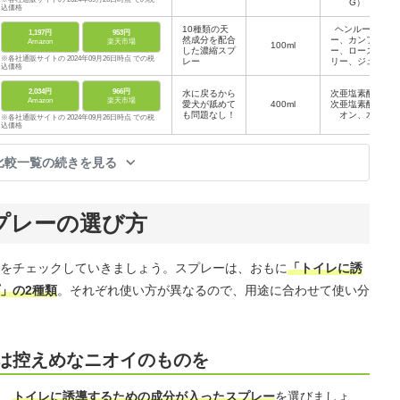
G）
ウム（保湿安
込価格
定剤） など
10種類の天
ヘンルーダ
1,197円
953円
然成分を配合
ー、カンファ
Amazon
楽天市場
100ml
した濃縮スプ
ー、ローズマ
※各社通販サイトの 2024年09月26日時点 での税
レー
リー、ジュニ
込価格
パー、メント
ール、シトロ
2,034円
966円
水に戻るから
ネラ、クロー
次亜塩素酸、
Amazon
楽天市場
愛犬が舐めて
400ml
次亜塩素酸イ
ブ、カッシ
も問題なし！
ア、カプサイ
オン、水
※各社通販サイトの 2024年09月26日時点 での税
シン、、オレ
込価格
オレジン
比較一覧の続きを見る
プレーの選び方
をチェックしていきましょう。スプレーは、おもに
「トイレに誘
」の2種類
。それぞれ使い方が異なるので、用途に合わせて使い分
は控えめなニオイのものを
、
トイレに誘導するための成分が入ったスプレー
を選びましょ