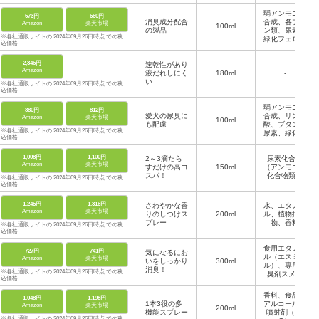
弱アンモニア
673円
660円
消臭成分配合
合成、各プタ
Amazon
楽天市場
100ml
の製品
ン類、尿素、
※各社通販サイトの 2024年09月26日時点 での税
緑化フェロモ
込価格
ン、ヒドロキ
シ安息香酸エ
2,346円
速乾性があり
チル、イオン
Amazon
液だれしにく
180ml
交換水、専用
-
い
消臭剤L-17W
※各社通販サイトの 2024年09月26日時点 での税
込価格
弱アンモニア
880円
812円
愛犬の尿臭に
合成、リンゴ
Amazon
楽天市場
100ml
も配慮
酸、ブタン類
※各社通販サイトの 2024年09月26日時点 での税
尿素、緑化フ
込価格
ェロモン、ヒ
ドロキシ安息
1,008円
1,100円
2～3滴たら
香酸エチル、
尿素化合液
Amazon
楽天市場
すだけの高コ
150ml
イオン水、ペ
（アンモニア
スパ！
ット専用消臭
化合物類）
※各社通販サイトの 2024年09月26日時点 での税
剤 L-17W
込価格
1,245円
1,316円
さわやかな香
水、エタノー
Amazon
楽天市場
りのしつけス
200ml
ル、植物抽出
プレー
物、香料
※各社通販サイトの 2024年09月26日時点 での税
込価格
食用エタノー
727円
741円
気になるにお
ル（エスミー
Amazon
楽天市場
いをしっかり
300ml
ル）、専用消
消臭！
※各社通販サイトの 2024年09月26日時点 での税
臭剤スメラ
込価格
ル、安息香酸
デナトニウム
香料、食品用
1,048円
1,198円
（食用苦
1本3役の多
アルコール、
Amazon
楽天市場
200ml
味）、植物抽
機能スプレー
噴射剤（LP
出乳酸ナトリ
※各社通販サイトの 2024年09月26日時点 での税