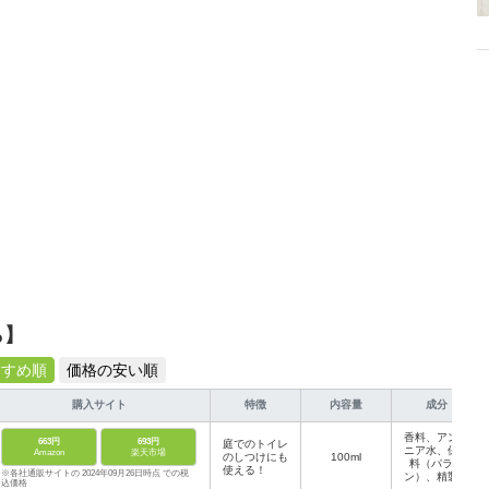
介します。
ら】
すすめ順
価格の安い順
購入サイト
特徴
内容量
成分
香料、アンモ
663円
693円
庭でのトイレ
ニア水、保存
Amazon
楽天市場
のしつけにも
100ml
料（パラベ
使える！
※各社通販サイトの 2024年09月26日時点 での税
ン）、精製水
込価格