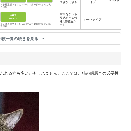
全長約20cm
磨きができる
イプ
※各社通販サイトの 2024年10月17日時点 での税
込価格
歯垢をがっち
635円
り絡めとる特
Amazon
シートタイプ
-
殊3層構造シ
※各社通販サイトの 2024年10月17日時点 での税
ート
込価格
比較一覧の続きを見る
われる方も多いかもしれません。ここでは、猫の歯磨きの必要性