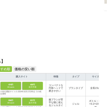
ら】
すすめ順
価格の安い順
購入サイト
特徴
タイプ
サイズ
474円
498円
コンパクトな
Amazon
楽天市場
円形ヘッドで
ブラシタイプ
全長15cm
磨きやすい
※各社通販サイトの 2024年10月17日時点 での税
込価格
歯ブラシが苦
836円
897円
ボトル：3.2
手な猫に使え
Amazon
楽天市場
ジェル
×3.2×10.2c
るジェルタイ
m