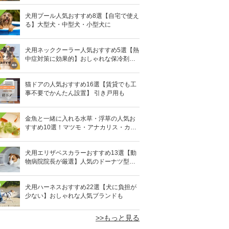
犬用プール人気おすすめ8選【自宅で使え
る】大型犬・中型犬・小型犬に
犬用ネッククーラー人気おすすめ5選【熱
中症対策に効果的】おしゃれな保冷剤タ
イプも
猫ドアの人気おすすめ16選【賃貸でも工
事不要でかんたん設置】 引き戸用も
金魚と一緒に入れる水草・浮草の人気お
すすめ10選！マツモ・アナカリス・カボ
ンバなど
犬用エリザベスカラーおすすめ13選【動
物病院院長が厳選】人気のドーナツ型や
軽量素材も
0
犬用ハーネスおすすめ22選【犬に負担が
少ない】おしゃれな人気ブランドも
>>もっと見る