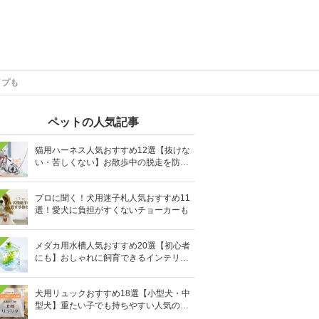
イプも
ペットの人気記事
猫用ハーネス人気おすすめ12選【抜けな
い・苦しくない】お散歩中の脱走を防止
に
プロに聞く！犬用迷子札人気おすすめ11
選！愛犬に負担がすくないチョーカーも
メダカ用水槽人気おすすめ20選【初心者
にも】おしゃれに飼育できるインテリア
向きも
犬用リュックおすすめ18選【小型犬・中
型犬】重たい子でも持ちやすい人気のキ
ャリーバッグ！