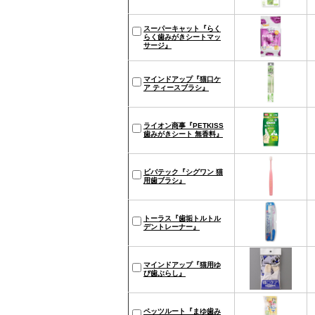
スーパーキャット『らく
らく歯みがきシートマッ
サージ』
マインドアップ『猫口ケ
ア ティースブラシ』
ライオン商事『PETKISS
歯みがきシート 無香料』
ビバテック『シグワン 猫
用歯ブラシ』
トーラス『歯垢トルトル
デントレーナー』
マインドアップ『猫用ゆ
び歯ぶらし』
ペッツルート『まゆ歯み