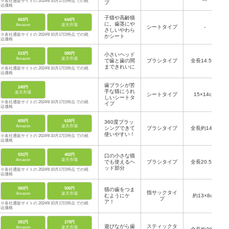
※各社通販サイトの 2024年10月17日時点 での税
プ
込価格
子猫や高齢猫
663円
644円
に。歯茎にや
Amazon
楽天市場
シートタイプ
‐
さしいやわら
※各社通販サイトの 2024年10月17日時点 での税
かシート
込価格
513円
585円
小さいヘッド
Amazon
楽天市場
で歯と歯の間
ブラシタイプ
全長14.5cm
まできれいに
※各社通販サイトの 2024年10月17日時点 での税
込価格
歯ブラシが苦
240円
手な猫にうれ
楽天市場
シートタイプ
15×14cm
しいシートタ
※各社通販サイトの 2024年10月17日時点 での税
イプ
込価格
605円
618円
360度ブラッ
Amazon
楽天市場
シングできて
ブラシタイプ
全長約14cm
使いやすい！
※各社通販サイトの 2024年10月17日時点 での税
込価格
531円
402円
口の小さな猫
Amazon
楽天市場
でも使えるヘ
ブラシタイプ
全長20.5cm
ッド部分
※各社通販サイトの 2024年10月17日時点 での税
込価格
550円
500円
猫の歯をつま
指サックタイ
Amazon
楽天市場
むようにケ
約13×8cm
プ
ア！
※各社通販サイトの 2024年10月17日時点 での税
込価格
281円
279円
遊びながら歯
スティックタ
Amazon
楽天市場