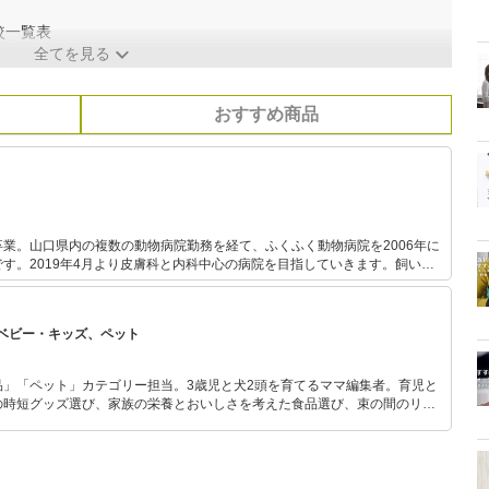
較一覧表
全てを見る
おすすめ商品
業。山口県内の複数の動物病院勤務を経て、ふくふく動物病院を2006年に
す。2019年4月より皮膚科と内科中心の病院を目指していきます。飼い主
い、飼い主さまと協力し合いながら治療を進めていくように心がけていま
の笑顔につながる診療を心がけています。
ベビー・キッズ、ペット
品」「ペット」カテゴリー担当。3歳児と犬2頭を育てるママ編集者。育児と
の時短グッズ選び、家族の栄養とおいしさを考えた食品選び、束の間のリラ
めのスイーツ選びに自信あり。鋭い目線で商品を見極め、少しでも日々の生
介します。