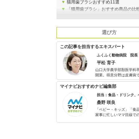
▼
猫用歯ブラシおすすめ11選
▼
「猫用歯ブラシ」おすすめ商品の比
選び方
この記事を担当するエキスパート
ふくふく動物病院 院長
平松 育子
山口大学農学部獣医学科卒
開業。得意分野は皮膚病で
さまのお話をしっかり伺
す。飼い主さまとペット
マイナビおすすめナビ編集部
担当：食品・ドリンク、
桑野 咲良
「ベビー・キッズ」「食
家事に忙しいママ目線で
ックスタイムを楽しむた
活が豊かになるものを紹