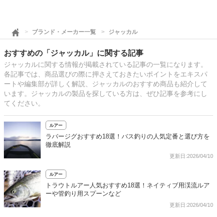
ブランド・メーカー一覧
ジャッカル
おすすめの「ジャッカル」に関する記事
ジャッカルに関する情報が掲載されている記事の一覧になります。
各記事では、商品選びの際に押さえておきたいポイントをエキスパ
ートや編集部が詳しく解説、ジャッカルのおすすめ商品も紹介して
います。ジャッカルの製品を探している方は、ぜひ記事を参考にし
てください。
ルアー
ラバージグおすすめ18選！バス釣りの人気定番と選び方を
徹底解説
更新日:2026/04/10
ルアー
トラウトルアー人気おすすめ18選！ネイティブ用渓流ルア
ーや管釣り用スプーンなど
更新日:2026/04/10