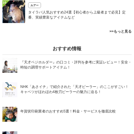
10
ルアー
タイラバ人気おすすめ24選【初心者から上級者まで必見】定
番、実績豊富なアイテムなど
>>もっと見る
おすすめ情報
『天才ベジホルダー』の口コミ・評判を参考に実証レビュー！安全・
時短の調理サポートアイテム！
NHK「あさイチ」で紹介された「天才ピーラー」のここがすごい！
キャベツがほわほわ4枚刃ピーラーの魅力に迫る！
年賀状印刷業者のおすすめ5選！料金・サービスを徹底比較