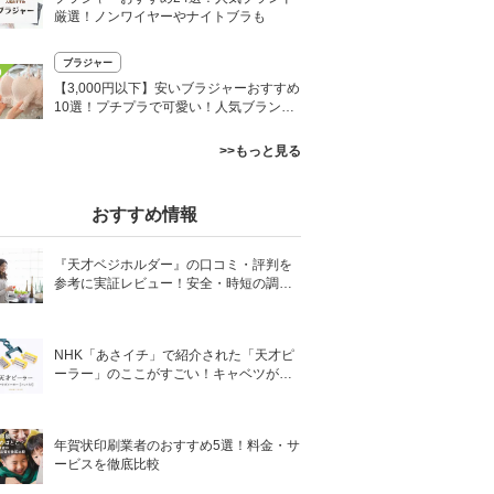
厳選！ノンワイヤーやナイトブラも
ブラジャー
0
【3,000円以下】安いブラジャーおすすめ
10選！プチプラで可愛い！人気ブランド
を厳選
>>もっと見る
おすすめ情報
『天才ベジホルダー』の口コミ・評判を
参考に実証レビュー！安全・時短の調理
サポートアイテム！
NHK「あさイチ」で紹介された「天才ピ
ーラー」のここがすごい！キャベツがほ
わほわ4枚刃ピーラーの魅力に迫る！
年賀状印刷業者のおすすめ5選！料金・サ
ービスを徹底比較