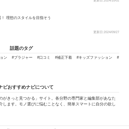
更新日:2024/10/02
選！ 理想のスタイルを目指そう
更新日:2024/09/27
話題のタグ
ョン
#ブラジャー
#口コミ
#補正下着
#キッズファッション
#
ナビおすすめナビについて
のがきっと見つかる」サイト。各分野の専門家と編集部があなた
介します。モノ選びに悩むことなく、簡単スマートに自分の欲し