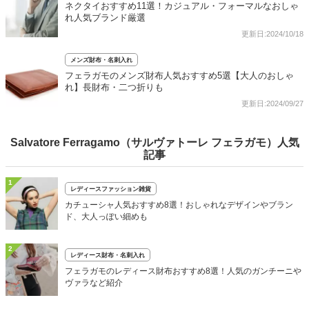
ネクタイおすすめ11選！カジュアル・フォーマルなおしゃ
れ人気ブランド厳選
更新日:2024/10/18
メンズ財布・名刺入れ
フェラガモのメンズ財布人気おすすめ5選【大人のおしゃ
れ】長財布・二つ折りも
更新日:2024/09/27
Salvatore Ferragamo（サルヴァトーレ フェラガモ）人気
記事
1
レディースファッション雑貨
カチューシャ人気おすすめ8選！おしゃれなデザインやブラン
ド、大人っぽい細めも
2
レディース財布・名刺入れ
フェラガモのレディース財布おすすめ8選！人気のガンチーニや
ヴァラなど紹介