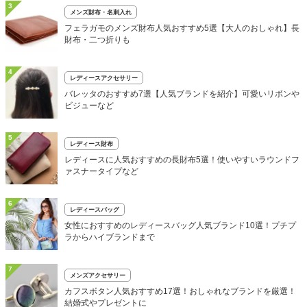
3
メンズ財布・名刺入れ
フェラガモのメンズ財布人気おすすめ5選【大人のおしゃれ】長
財布・二つ折りも
4
レディースアクセサリー
バレッタのおすすめ7選【人気ブランドを紹介】可愛いリボンや
ビジューなど
5
レディース財布
レディースに人気おすすめの長財布5選！使いやすいラウンドフ
ァスナータイプなど
6
レディースバッグ
女性におすすめのレディースバッグ人気ブランド10選！プチプ
ラからハイブランドまで
7
メンズアクセサリー
カフスボタン人気おすすめ17選！おしゃれなブランドを厳選！
結婚式やプレゼントに