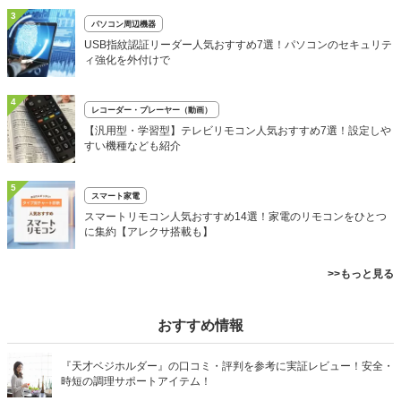
3
パソコン周辺機器
USB指紋認証リーダー人気おすすめ7選！パソコンのセキュリテ
ィ強化を外付けで
4
レコーダー・プレーヤー（動画）
【汎用型・学習型】テレビリモコン人気おすすめ7選！設定しや
すい機種なども紹介
5
スマート家電
スマートリモコン人気おすすめ14選！家電のリモコンをひとつ
に集約【アレクサ搭載も】
>>もっと見る
おすすめ情報
『天才ベジホルダー』の口コミ・評判を参考に実証レビュー！安全・
時短の調理サポートアイテム！