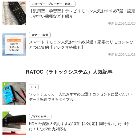
レコーダー・プレーヤー（動画）
【汎用型・学習型】テレビリモコン人気おすすめ7選！設定
しやすい機種なども紹介
更新日:2024/11/28
スマート家電
スマートリモコン人気おすすめ14選！家電のリモコンをひ
とつに集約【アレクサ搭載も】
更新日:2024/11/28
RATOC（ラトックシステム）人気記事
1
DIY
ワットチェッカー人気おすすめ12選！コンセントに繋ぐだけ・
データ転送できるタイプも
2
AVアクセサリ
HDMI分配器人気おすすめ13選【4K対応】同時出力したい時
に！1入力2出力対応も