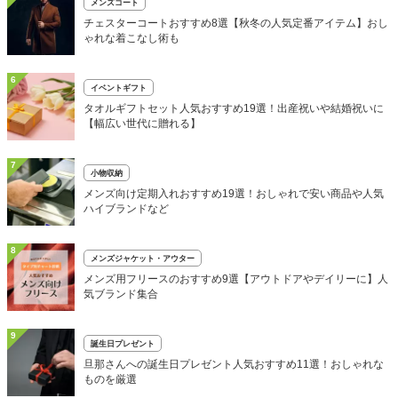
メンズコート
チェスターコートおすすめ8選【秋冬の人気定番アイテム】おし
ゃれな着こなし術も
6
イベントギフト
タオルギフトセット人気おすすめ19選！出産祝いや結婚祝いに
【幅広い世代に贈れる】
7
小物収納
メンズ向け定期入れおすすめ19選！おしゃれで安い商品や人気
ハイブランドなど
8
メンズジャケット・アウター
メンズ用フリースのおすすめ9選【アウトドアやデイリーに】人
気ブランド集合
9
誕生日プレゼント
旦那さんへの誕生日プレゼント人気おすすめ11選！おしゃれな
ものを厳選