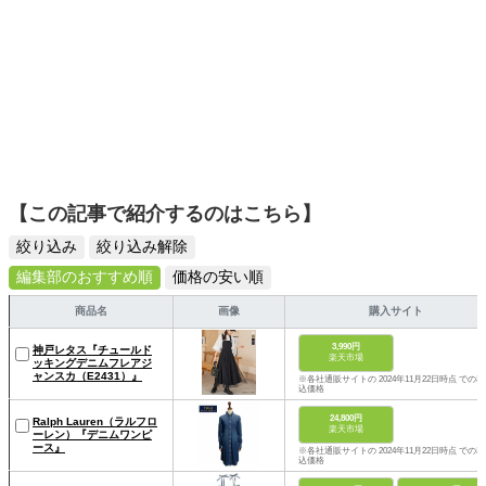
【この記事で紹介するのはこちら】
絞り込み
絞り込み解除
編集部のおすすめ順
価格の安い順
商品名
画像
購入サイト
3,990円
神戸レタス『チュールド
楽天市場
ッキングデニムフレアジ
ャンスカ（E2431）』
※各社通販サイトの 2024年11月22日時点 での税
込価格
24,800円
Ralph Lauren（ラルフロ
楽天市場
ーレン）『デニムワンピ
ース』
※各社通販サイトの 2024年11月22日時点 での税
込価格