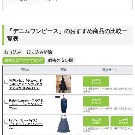
「デニムワンピース」のおすすめ商品の比較一
覧表
絞り込み
絞り込み解除
編集部のおすすめ順
価格の安い順
商品名
画像
購入サイト
3,990円
神戸レタス『チュールド
楽天市場
ッキングデニムフレアジ
ャンスカ（E2431）』
※各社通販サイトの 2024年11月22日時点 での税
込価格
24,800円
Ralph Lauren（ラルフロ
楽天市場
ーレン）『デニムワンピ
ース』
※各社通販サイトの 2024年11月22日時点 での税
込価格
11,000円
11,000円
Levi's（リーバイス）
Amazon
楽天市場
『シャーリング ワンピー
ス』
※各社通販サイトの 2024年11月22日時点 での税
込価格