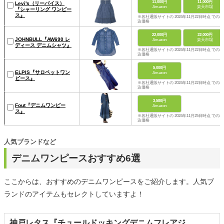
11,000円
11,000円
Levi's（リーバイス）
Amazon
楽天市場
『シャーリング ワンピー
ス』
※各社通販サイトの 2024年11月22日時点 での税
込価格
22,000円
22,000円
JOHNBULL『AW690 レ
Amazon
楽天市場
ディース デニムシャツ』
※各社通販サイトの 2024年11月22日時点 での税
込価格
5,000円
ELPIS『サロペットワン
Amazon
ピース』
※各社通販サイトの 2024年11月22日時点 での税
込価格
3,580円
Fout『デニムワンピー
Amazon
ス』
※各社通販サイトの 2024年11月25日時点 での税
込価格
人気ブランドなど
デニムワンピースおすすめ6選
ここからは、おすすめのデニムワンピースをご紹介します。人気ブ
ランドのアイテムもセレクトしていますよ！
神戸レタス『チュールドッキングデニムフレアジ