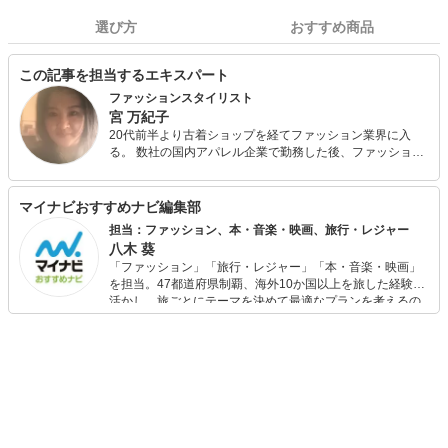
選び方
おすすめ商品
この記事を担当するエキスパート
ファッションスタイリスト
宮 万紀子
20代前半より古着ショップを経てファッション業界に入
る。 数社の国内アパレル企業で勤務した後、ファッション
スタイリストに転身。 タレントのテレビ出演時のスタイリ
ングや広告、CMのスタイリングを数多く手掛ける。 現在
は商業ファッションスタイリストと一般の方のコーディネ
マイナビおすすめナビ編集部
ートをするパーソナルスタイリストとを兼務している。
担当：ファッション、本・音楽・映画、旅行・レジャー
八木 葵
「ファッション」「旅行・レジャー」「本・音楽・映画」
を担当。47都道府県制覇、海外10か国以上を旅した経験を
活かし、旅ごとにテーマを決めて最適なプランを考えるの
が得意。また、アパレルショップでの販売経験もあり。誰
でも手軽に楽しめるプチプラとトレンドを取り入れたコー
ディネートを提案します。本や映画から受けたインスピレ
ーションを日常や仕事に活かすことを大切にし、記事では
そんな視点から選んだおすすめ作品やアイテムを紹介しま
す。