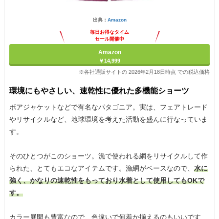
出典：
Amazon
毎日お得なタイム
セール開催中
Amazon
￥14,999
※各社通販サイトの 2026年2月18日時点 での税込価格
環境にもやさしい、速乾性に優れた多機能ショーツ
ボアジャケットなどで有名なパタゴニア。実は、フェアトレード
やリサイクルなど、地球環境を考えた活動を盛んに行なっていま
す。
そのひとつがこのショーツ。漁で使われる網をリサイクルして作
られた、とてもエコなアイテムです。漁網がベースなので、
水に
強く、かなりの速乾性をもっており水着として使用してもOKで
す。
カラー展開も豊富なので、色違いで何着か揃えるのもいいです