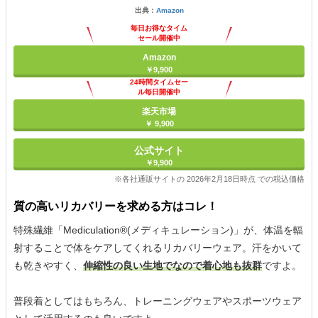
出典：
Amazon
毎日お得なタイム
セール開催中
Amazon
￥9,900
24時間タイムセー
ル毎日開催中
楽天市場
￥ 9,900
公式サイト
￥9,900
※各社通販サイトの 2026年2月18日時点 での税込価格
質の高いリカバリーを求める方はコレ！
特殊繊維「Mediculation®(メディキュレーション)」が、体温を輻
射することで体をケアしてくれるリカバリーウェア。汗をかいて
も乾きやすく、
伸縮性の良い生地でなので着心地も抜群
ですよ。
普段着としてはもちろん、トレーニングウェアやスポーツウェア