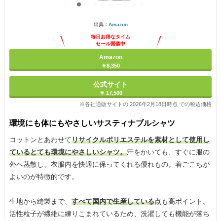
出典：
Amazon
毎日お得なタイム
セール開催中
Amazon
￥8,350
公式サイト
￥ 17,500
※各社通販サイトの 2026年2月18日時点 での税込価格
環境にも体にもやさしいサスティナブルシャツ
コットンとあわせて
リサイクルポリエステルを素材として使用し
ているとても環境にやさしいシャツ。
汗をかいても、すぐに服の
外へ蒸散し、衣服内を快適に保ってくれる優れもの。着ごこちが
よいのが特徴的です。
生地から縫製まで、
すべて国内で生産している
点も高ポイント。
活性粒子が繊維に練りこまれているため、洗濯しても機能が落ち