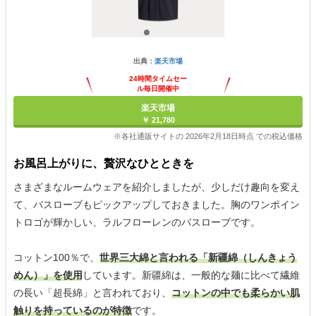
出典：
楽天市場
24時間タイムセー
ル毎日開催中
楽天市場
￥ 21,780
※各社通販サイトの 2026年2月18日時点 での税込価格
お風呂上がりに、贅沢なひとときを
さまざまなルームウェアを紹介しましたが、少しだけ趣向を変え
て、バスローブもピックアップしておきました。胸のワンポイン
トロゴが輝かしい、ラルフローレンのバスローブです。
コットン100％で、
世界三大綿と言われる「新疆綿（しんきょう
めん）」を使用
しています。新疆綿は、一般的な麺に比べて繊維
の長い「超長綿」と言われており、
コットンの中でも柔らかい肌
触りを持っているのが特徴
です。