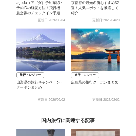
agoda（アゴダ）予約確認・
京都府の観光名所おすすめ32
予約IDの確認方法！飛行機・
選！人気スポットを厳選して
航空券のチェックイン手順と
紹介
照会番号の調べ方も
更新日:2026/06/04
更新日:2026/04/20
旅行・レジャー
旅行・レジャー
山梨県の旅行キャンペーン・
広島県の旅行クーポンまとめ
クーポンまとめ
更新日:2026/02/02
更新日:2026/02/02
国内旅行に関連する記事