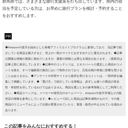
群馬県では、さまざまな旅行支援策を打ち出しています。県内の宿
泊を予定している方は、お早めに旅行プランを検討・予約すること
をおすすめします。
PR
◆Amazonや楽天を始めとした各種アフィリエイトプログラムに参加しており、当記事で紹
介している商品を購入すると、売上の一部がマイナビおすすめナビに還元されます。◆記事
公開後も情報の更新に努めていますが、最新の情報とは異なる場合があります。（更新日は
記事上部に表示しています）◆記事中のコンテンツは、エキスパートの選定した商品やコメ
ントを除き、すべて編集部の責任において制作されており、広告出稿の有無に影響を受ける
ことはありません。◆アンケートや外部サイトから提供を受けるコメントは、一部内容を編
集して掲載しています。◆「選び方」で紹介している情報は、必ずしも個々の商品の安全
性・有効性を示しているわけではありません。商品を選ぶときの参考情報としてご利用くだ
さい。◆商品スペックは、メーカーや発売元のホームページ、Amazonや楽天市場などの販
売店の情報を参考にしています。◆レビューで試した商品は記事作成時のもので、その後、
商品のリニューアルによって仕様が変更されていたり、製造・販売が中止されている場合が
あります。
この記事をみんなにおすすめする！