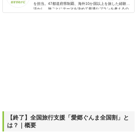
を担当。47都道府県制覇、海外10か国以上を旅した経験を
活かし、旅ごとにテーマを決めて最適なプランを考えるの
が得意。また、アパレルショップでの販売経験もあり。誰
でも手軽に楽しめるプチプラとトレンドを取り入れたコー
ディネートを提案します。本や映画から受けたインスピレ
ーションを日常や仕事に活かすことを大切にし、記事では
そんな視点から選んだおすすめ作品やアイテムを紹介しま
す。
【終了】全国旅行支援「愛郷ぐんま全国割」と
は？｜概要