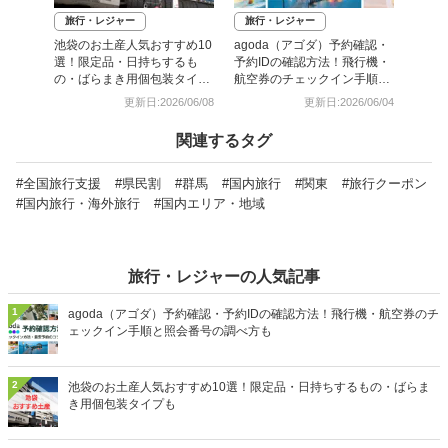
旅行・レジャー
旅行・レジャー
池袋のお土産人気おすすめ10
agoda（アゴダ）予約確認・
選！限定品・日持ちするも
予約IDの確認方法！飛行機・
の・ばらまき用個包装タイプ
航空券のチェックイン手順と
も
照会番号の調べ方も
更新日:2026/06/08
更新日:2026/06/04
関連するタグ
#全国旅行支援
#県民割
#群馬
#国内旅行
#関東
#旅行クーポン
#国内旅行・海外旅行
#国内エリア・地域
旅行・レジャーの人気記事
1
agoda（アゴダ）予約確認・予約IDの確認方法！飛行機・航空券のチ
ェックイン手順と照会番号の調べ方も
2
池袋のお土産人気おすすめ10選！限定品・日持ちするもの・ばらま
き用個包装タイプも