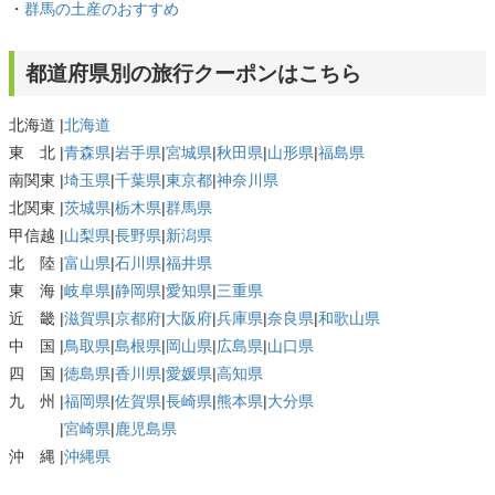
・
群馬の土産のおすすめ
都道府県別の旅行クーポンはこちら
北海道 |
北海道
東 北 |
青森県
|
岩手県
|
宮城県
|
秋田県
|
山形県
|
福島県
南関東 |
埼玉県
|
千葉県
|
東京都
|
神奈川県
北関東 |
茨城県
|
栃木県
|
群馬県
甲信越 |
山梨県
|
長野県
|
新潟県
北 陸 |
富山県
|
石川県
|
福井県
東 海 |
岐阜県
|
静岡県
|
愛知県
|
三重県
近 畿 |
滋賀県
|
京都府
|
大阪府
|
兵庫県
|
奈良県
|
和歌山県
中 国 |
鳥取県
|
島根県
|
岡山県
|
広島県
|
山口県
四 国 |
徳島県
|
香川県
|
愛媛県
|
高知県
九 州 |
福岡県
|
佐賀県
|
長崎県
|
熊本県
|
大分県
|
宮崎県
|
鹿児島県
沖 縄 |
沖縄県