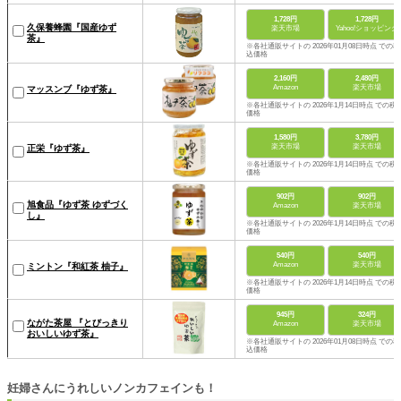
1,728円
1,728円
久保養蜂園『国産ゆず
楽天市場
Yahoo!ショッピング
茶』
※各社通販サイトの 2026年01月08日時点 での税
込価格
2,160円
2,480円
Amazon
楽天市場
マッスンブ『ゆず茶』
※各社通販サイトの 2026年1月14日時点 での税
価格
1,580円
3,780円
楽天市場
楽天市場
正栄『ゆず茶』
※各社通販サイトの 2026年1月14日時点 での税
価格
902円
902円
旭食品『ゆず茶 ゆずづく
Amazon
楽天市場
し』
※各社通販サイトの 2026年1月14日時点 での税
価格
540円
540円
Amazon
楽天市場
ミントン『和紅茶 柚子』
※各社通販サイトの 2026年1月14日時点 での税
価格
945円
324円
ながた茶屋 『とびっきり
Amazon
楽天市場
おいしいゆず茶』
※各社通販サイトの 2026年01月08日時点 での税
込価格
妊婦さんにうれしいノンカフェインも！