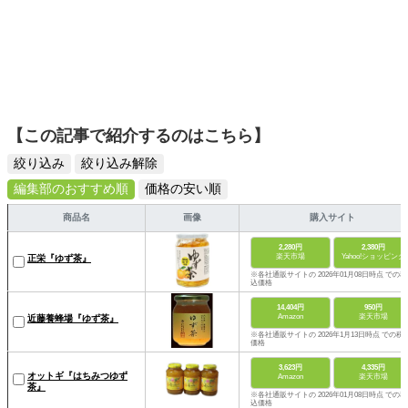
【この記事で紹介するのはこちら】
絞り込み
絞り込み解除
編集部のおすすめ順
価格の安い順
商品名
画像
購入サイト
2,280円
2,380円
楽天市場
Yahoo!ショッピング
正栄『ゆず茶』
※各社通販サイトの 2026年01月08日時点 での税
込価格
14,404円
950円
Amazon
楽天市場
近藤養蜂場『ゆず茶』
※各社通販サイトの 2026年1月13日時点 での税
価格
3,623円
4,335円
オットギ『はちみつゆず
Amazon
楽天市場
茶』
※各社通販サイトの 2026年01月08日時点 での税
込価格