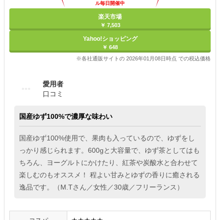
ル毎日開催中
楽天市場
￥ 7,503
Yahoo!ショッピング
￥ 648
※各社通販サイトの 2026年01月08日時点 での税込価格
愛用者
口コミ
国産ゆず100%で濃厚な味わい
国産ゆず100%使用で、果肉も入っているので、ゆずをし
っかり感じられます。600gと大容量で、ゆず茶としてはも
ちろん、ヨーグルトにかけたり、紅茶や炭酸水と合わせて
楽しむのもオススメ！ 程よい甘みとゆずの香りに癒される
逸品です。（M.Tさん／女性／30歳／フリーランス）