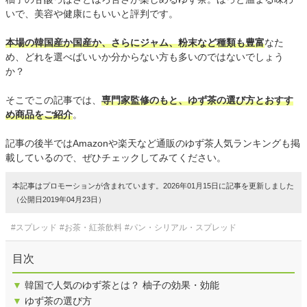
いで、美容や健康にもいいと評判です。
本場の韓国産か国産か、さらにジャム、粉末など種類も豊富
なた
め、どれを選べばいいか分からない方も多いのではないでしょう
か？
そこでこの記事では、
専門家監修のもと、ゆず茶の選び方とおすす
め商品をご紹介
。
記事の後半ではAmazonや楽天など通販のゆず茶人気ランキングも掲
載しているので、ぜひチェックしてみてください。
本記事はプロモーションが含まれています。2026年01月15日に記事を更新しました
（公開日2019年04月23日）
#スプレッド
#お茶・紅茶飲料
#パン・シリアル・スプレッド
目次
▼
韓国で人気のゆず茶とは？ 柚子の効果・効能
▼
ゆず茶の選び方