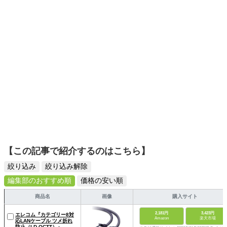
スタイリッシュで使いやすい家電や、みんなで楽しめるゲ
ームを発信していきます！
【この記事で紹介するのはこちら】
絞り込み
絞り込み解除
編集部のおすすめ順
価格の安い順
商品名
画像
購入サイト
2,181円
3,423円
エレコム『カテゴリー8対
Amazon
楽天市場
応LANケーブル ツメ折れ
防止（LD-OCTT）』