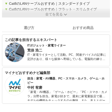
▼
Cat8のLANケーブルおすすめ｜スタンダードタイプ
▼
Cat8のLANケーブルおすすめ｜フラット・スリムタイプ
全てを見る
選び方
おすすめ商品
この記事を担当するエキスパート
ITガジェット・家電ライター
荒俣 浩二
IT・家電ライターとして活動。PC、関連デバイスの記事に
定評があり、様々な媒体へ寄稿している。電脳街の練り歩
きを日課とし、常に情報収集（趣味）を怠らない。散財す
るのも大好きなので、新しいものが出るとすぐに飛びつい
てしまう傾向が強い。
マイナビおすすめナビ編集部
担当：家電・AV機器、PC・スマホ・カメラ、ゲーム・ホ
ビー
中村 宥磨
「家電・AV機器」「ゲーム・ホビー」「PC・スマホ・カメ
ラ」分野を担当。家電が好きで、週末に家電量販店で最新
モデルや機能をチェックするのが趣味。また、友人とゲー
ムを楽しみながら、新作タイトルやイベント情報もいち早
くキャッチ。記事を通して、生活の質を底上げしてくれる