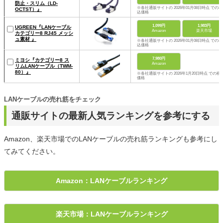
防止・スリム（LD-
※各社通販サイトの 2026年01月08日時点 での税
OCTST）』
込価格
1,099円
1,983円
UGREEN『LANケーブル
Amazon
楽天市場
カテゴリー8 RJ45 メッシ
ュ素材 』
※各社通販サイトの 2026年01月08日時点 での税
込価格
7,980円
ミヨシ『カテゴリー8 ス
Amazon
リムLANケーブル（TWM-
80）』
※各社通販サイトの 2026年1月20日時点 での税
価格
LANケーブルの売れ筋をチェック
通販サイトの最新人気ランキングを参考にする
Amazon、楽天市場でのLANケーブルの売れ筋ランキングも参考にし
てみてください。
Amazon：LANケーブルランキング
楽天市場：LANケーブルランキング