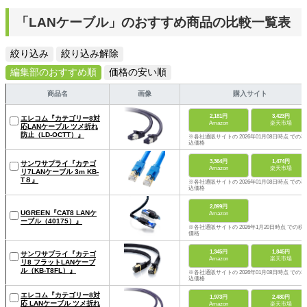
「LANケーブル」のおすすめ商品の比較一覧表
絞り込み
絞り込み解除
編集部のおすすめ順
価格の安い順
商品名
画像
購入サイト
2,181円
3,423円
エレコム『カテゴリー8対
Amazon
楽天市場
応LANケーブル ツメ折れ
防止（LD-OCTT）』
※各社通販サイトの 2026年01月08日時点 での税
込価格
3,364円
1,474円
サンワサプライ『カテゴ
Amazon
楽天市場
リ7LANケーブル 3m KB-
T８』
※各社通販サイトの 2026年01月08日時点 での税
込価格
2,899円
UGREEN『CAT8 LANケ
Amazon
ーブル（40175）』
※各社通販サイトの 2026年1月20日時点 での税
価格
1,345円
1,845円
サンワサプライ『カテゴ
Amazon
楽天市場
リ8 フラットLANケーブ
ル（KB-T8FL）』
※各社通販サイトの 2026年01月08日時点 での税
込価格
エレコム『カテゴリー8対
1,973円
2,480円
応 LANケーブル ツメ折れ
Amazon
楽天市場