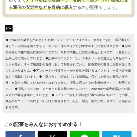
る通信の安定性などを目的に導入
するのが賢明でしょう。
PR
◆Amazonや楽天を始めとした各種アフィリエイトプログラムに参加しており、当記事で紹
介している商品を購入すると、売上の一部がマイナビおすすめナビに還元されます。◆記事
公開後も情報の更新に努めていますが、最新の情報とは異なる場合があります。（更新日は
記事上部に表示しています）◆記事中のコンテンツは、エキスパートの選定した商品やコメ
ントを除き、すべて編集部の責任において制作されており、広告出稿の有無に影響を受ける
ことはありません。◆アンケートや外部サイトから提供を受けるコメントは、一部内容を編
集して掲載しています。◆「選び方」で紹介している情報は、必ずしも個々の商品の安全
性・有効性を示しているわけではありません。商品を選ぶときの参考情報としてご利用くだ
さい。◆商品スペックは、メーカーや発売元のホームページ、Amazonや楽天市場などの販
売店の情報を参考にしています。◆レビューで試した商品は記事作成時のもので、その後、
商品のリニューアルによって仕様が変更されていたり、製造・販売が中止されている場合が
あります。
この記事をみんなにおすすめする！