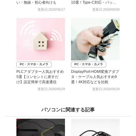
い・無線・初心者向けも
10選！Type-C対応・バック
アップに
更新日:2026/06/17
更新日:2026/06/09
PC・スマホ・カメラ
PC・スマホ・カメラ
PLCアダプター人気おすすめ
DisplayPort-HDMI変換アダプ
5選【コンセントに差すだ
タ・ケーブル人気おすすめ9
け】設定簡単で高速通信
選！4K対応などを比較
更新日:2026/05/29
更新日:2026/05/29
パソコンに関連する記事