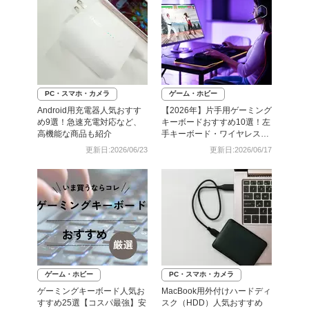
PC・スマホ・カメラ
ゲーム・ホビー
Android用充電器人気おすす
【2026年】片手用ゲーミング
め9選！急速充電対応など、
キーボードおすすめ10選！左
高機能な商品も紹介
手キーボード・ワイヤレス対
応モデルも
更新日:2026/06/23
更新日:2026/06/17
ゲーム・ホビー
PC・スマホ・カメラ
ゲーミングキーボード人気お
MacBook用外付けハードディ
すすめ25選【コスパ最強】安
スク（HDD）人気おすすめ