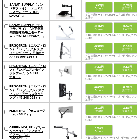
SANWA SUPPLY（サン
19,960円
28,826円
ワサプライ）『デュアル
Amazon
楽天市場
システムアーム（CR-
※各社通販サイトの 2026年01月08日時点 での税
LA602）』
込価格
SANWA SUPPLY（サン
38,412円
56,717円
ワサプライ）『水平垂直
Amazon
楽天市場
多関節液晶モニターアー
※各社通販サイトの 2026年01月08日時点 での税
ム（CR-LA1302WN2）』
込価格
ERGOTRON（エルゴトロ
48,590円
48,540円
ン）『LX デュアル スタ
Amazon
楽天市場
ッキングアーム 長身ポー
※各社通販サイトの 2026年01月08日時点 での税
ル（45-509-216）』
込価格
ERGOTRON（エルゴトロ
37,200円
37,170円
ン）『LXデュアルダイレ
Amazon
楽天市場
クトアーム（45-489-
※各社通販サイトの 2026年01月08日時点 での税
216）』
込価格
ERGOTRON（エルゴトロ
38,890円
44,900円
ン）『LXデュアルデスク
Amazon
楽天市場
マウントアームスタッキ
※各社通販サイトの 2026年01月08日時点 での税
ング（45-248-026）』
込価格
12,100円
12,100円
‎FLEXISPOT『モニターア
Amazon
楽天市場
ーム（F8LD）』
※各社通販サイトの 2026年01月08日時点 での税
込価格
GREEN HOUSE（グリー
9,980円
ンハウス）『ディスプレ
Amazon
イアーム（GH-
※各社通販サイトの 2026年1月19日時点 での税
AMCA03）』