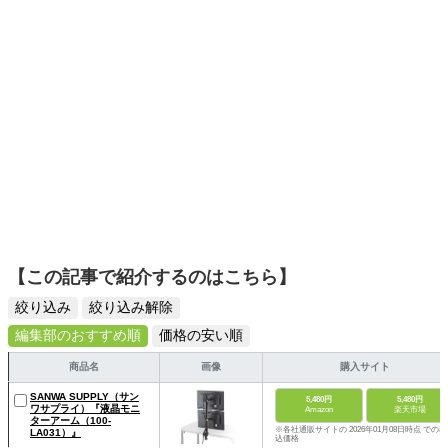
ームを発信していきます！
【この記事で紹介するのはこちら】
絞り込み
絞り込み解除
編集部のおすすめ順
価格の安い順
商品名
画像
購入サイト
SANWA SUPPLY（サン
5,480円
5,480円
ワサプライ）『液晶モニ
Amazon
楽天市場
ターアーム（100-
※各社通販サイトの 2026年01月08日時点 での税
LA031）』
込価格