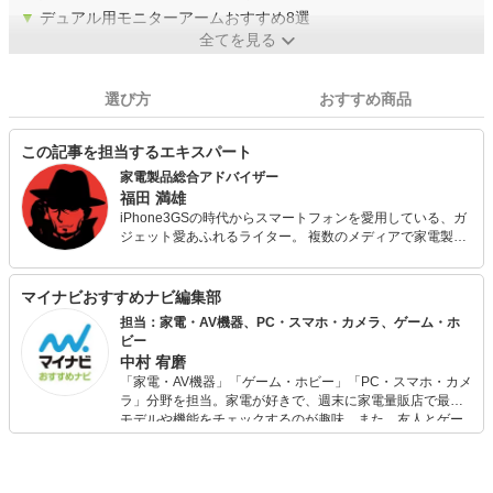
▼
デュアル用モニターアームおすすめ8選
全てを見る
選び方
おすすめ商品
この記事を担当するエキスパート
家電製品総合アドバイザー
福田 満雄
iPhone3GSの時代からスマートフォンを愛用している、ガ
ジェット愛あふれるライター。 複数のメディアで家電製品
の記事を担当、シンプルでわかりやすい文章がモットー。
冷蔵庫からオーディオ、パソコンまで、幅広く知識を問わ
れる家電製品総合アドバイザー試験に一発合格。 最新機種
マイナビおすすめナビ編集部
が好きなのはもちろん、過去の名機を安価に楽しむのも好
担当：家電・AV機器、PC・スマホ・カメラ、ゲーム・ホ
き。
ビー
中村 宥磨
「家電・AV機器」「ゲーム・ホビー」「PC・スマホ・カメ
ラ」分野を担当。家電が好きで、週末に家電量販店で最新
モデルや機能をチェックするのが趣味。また、友人とゲー
ムを楽しみながら、新作タイトルやイベント情報もいち早
くキャッチ。記事を通して、生活の質を底上げしてくれる
スタイリッシュで使いやすい家電や、みんなで楽しめるゲ