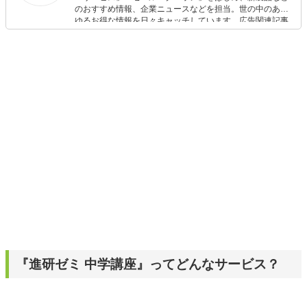
のおすすめ情報、企業ニュースなどを担当。世の中のあら
ゆるお得な情報を日々キャッチしています。広告関連記事
の制作にも携わり、SEOの知見を活かし商品販促のプラン
ニングも行っています。
『進研ゼミ 中学講座』ってどんなサービス？