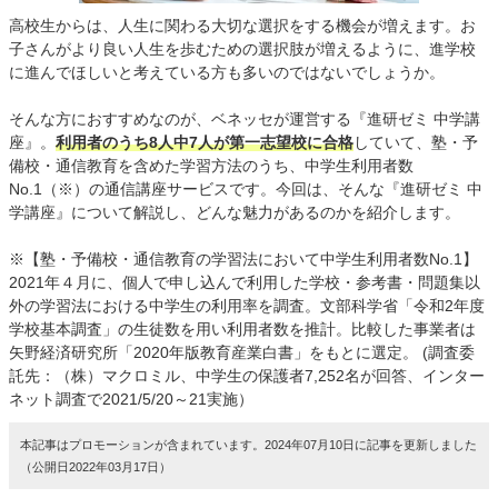
高校生からは、人生に関わる大切な選択をする機会が増えます。お
子さんがより良い人生を歩むための選択肢が増えるように、進学校
に進んでほしいと考えている方も多いのではないでしょうか。
そんな方におすすめなのが、ベネッセが運営する『進研ゼミ 中学講
座』。
利用者のうち8人中7人が第一志望校に合格
していて、塾・予
備校・通信教育を含めた学習方法のうち、中学生利用者数
No.1（※）の通信講座サービスです。今回は、そんな『進研ゼミ 中
学講座』について解説し、どんな魅力があるのかを紹介します。
※【塾・予備校・通信教育の学習法において中学生利用者数No.1】
2021年４月に、個人で申し込んで利用した学校・参考書・問題集以
外の学習法における中学生の利用率を調査。文部科学省「令和2年度
学校基本調査」の生徒数を用い利用者数を推計。比較した事業者は
矢野経済研究所「2020年版教育産業白書」をもとに選定。 (調査委
託先：（株）マクロミル、中学生の保護者7,252名が回答、インター
ネット調査で2021/5/20～21実施）
本記事はプロモーションが含まれています。2024年07月10日に記事を更新しました
（公開日2022年03月17日）