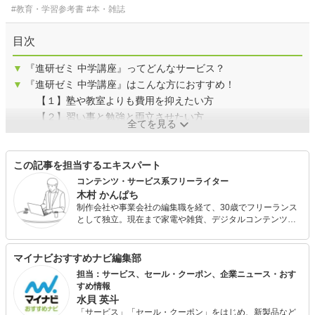
#教育・学習参考書
#本・雑誌
目次
▼
『進研ゼミ 中学講座』ってどんなサービス？
▼
『進研ゼミ 中学講座』はこんな方におすすめ！
【１】塾や教室よりも費用を抑えたい方
【２】習い事と勉強と両立させたい方
全てを見る
この記事を担当するエキスパート
コンテンツ・サービス系フリーライター
木村 かんぱち
制作会社や事業会社の編集職を経て、30歳でフリーランス
として独立。現在まで家電や雑貨、デジタルコンテンツや
サービスを中心にさまざまな記事のライティングを担当し
ています。 企画・構成～取材、撮影、ライティングまでフ
ットワーク軽く対応できるのが強み！誠実な仕事がモット
マイナビおすすめナビ編集部
ーです！
担当：サービス、セール・クーポン、企業ニュース・おす
すめ情報
水貝 英斗
「サービス」「セール・クーポン」をはじめ、新製品など