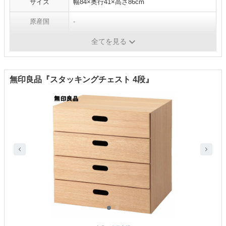
サイズ
幅84×奥行41×高さ86cm
原産国
-
重量
約37.8kg
全てを見る
無印良品『スタッキングチェスト 4段』