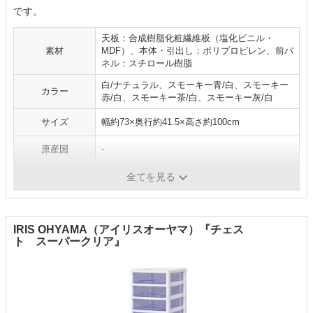
です。
天板：合成樹脂化粧繊維板（塩化ビニル・
素材
MDF）、本体・引出し：ポリプロピレン、前パ
ネル：スチロール樹脂
白/ナチュラル、スモーキー青/白、スモーキー
カラー
赤/白、スモーキー茶/白、スモーキー灰/白
サイズ
幅約73×奥行約41.5×高さ約100cm
原産国
-
重量
-
全てを見る
IRIS OHYAMA（アイリスオーヤマ）『チェス
ト スーパークリア』