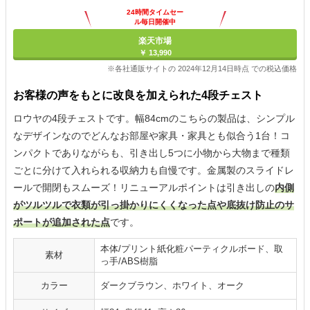
24時間タイムセー
ル毎日開催中
楽天市場
￥ 13,990
※各社通販サイトの 2024年12月14日時点 での税込価格
お客様の声をもとに改良を加えられた4段チェスト
ロウヤの4段チェストです。幅84cmのこちらの製品は、シンプル
なデザインなのでどんなお部屋や家具・家具とも似合う1台！コ
ンパクトでありながらも、引き出し5つに小物から大物まで種類
ごとに分けて入れられる収納力も自慢です。金属製のスライドレ
ールで開閉もスムーズ！リニューアルポイントは引き出しの
内側
がツルツルで衣類が引っ掛かりにくくなった点や底抜け防止のサ
ポートが追加された点
です。
本体/プリント紙化粧パーティクルボード、取
素材
っ手/ABS樹脂
カラー
ダークブラウン、ホワイト、オーク