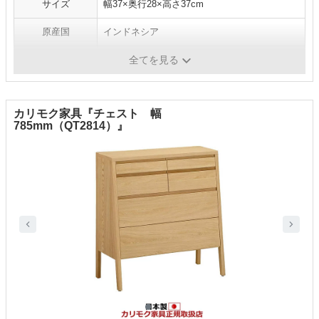
サイズ
幅37×奥行28×高さ37cm
原産国
インドネシア
重量
9.5kg
全てを見る
カリモク家具『チェスト 幅
785mm（QT2814）』