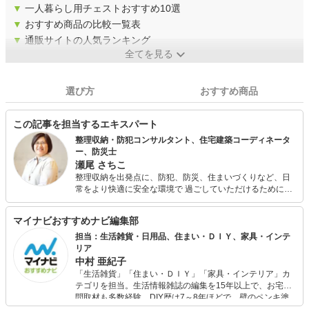
▼
一人暮らし用チェストおすすめ10選
▼
おすすめ商品の比較一覧表
▼
通販サイトの人気ランキング
全てを見る
選び方
おすすめ商品
この記事を担当するエキスパート
整理収納・防犯コンサルタント、住宅建築コーディネータ
ー、防災士
瀬尾 さちこ
整理収納を出発点に、防犯、防災、住まいづくりなど、日
常をより快適に安全な環境で 過ごしていただけるために、
一般家庭から企業までのコンサルティング業務やメディア
での 慣習などを行なっています。 愛知県東海市と岐阜県多
マイナビおすすめナビ編集部
治見市のコミュニティエフエムで、ラジオパーソナリティ
としても活動。
担当：生活雑貨・日用品、住まい・ＤＩＹ、家具・インテ
リア
中村 亜紀子
「生活雑貨」「住まい・ＤＩＹ」「家具・インテリア」カ
テゴリを担当。生活情報雑誌の編集を15年以上で、お宅訪
問取材も多数経験。DIY歴は7～8年ほどで、壁のペンキ塗