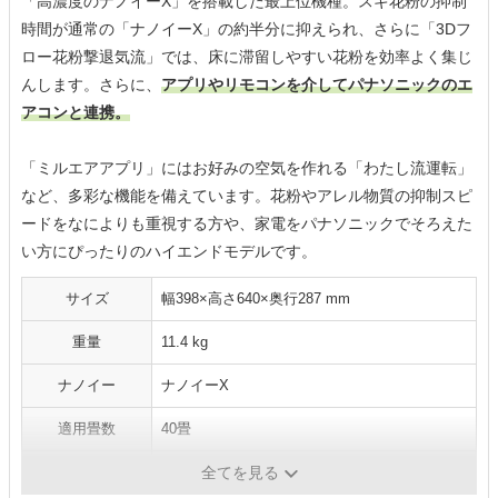
「高濃度のナノイーX」を搭載した最上位機種。スギ花粉の抑制
時間が通常の「ナノイーX」の約半分に抑えられ、さらに「3Dフ
ロー花粉撃退気流」では、床に滞留しやすい花粉を効率よく集じ
んします。さらに、
アプリやリモコンを介してパナソニックのエ
アコンと連携。
「ミルエアアプリ」にはお好みの空気を作れる「わたし流運転」
など、多彩な機能を備えています。花粉やアレル物質の抑制スピ
ードをなによりも重視する方や、家電をパナソニックでそろえた
い方にぴったりのハイエンドモデルです。
サイズ
幅398×高さ640×奥行287 mm
重量
11.4 kg
ナノイー
ナノイーX
適用畳数
40畳
付加機能
スマホ連携
全てを見る