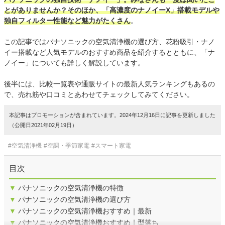
とがありませんか？そのほか、「高濃度のナノイーX」搭載モデルや
独自フィルター性能など魅力がたくさん
。
この記事ではパナソニックの空気清浄機の選び方、花粉吸引・ナノ
イー搭載など人気モデルのおすすめ商品を紹介するとともに、「ナ
ノイー」についても詳しく解説しています。
後半には、比較一覧表や通販サイトの最新人気ランキングもあるの
で、売れ筋や口コミとあわせてチェックしてみてください。
本記事はプロモーションが含まれています。2024年12月16日に記事を更新しました
（公開日2021年02月19日）
#空気清浄機
#空調・季節家電
#スマート家電
目次
▼
パナソニックの空気清浄機の特徴
▼
パナソニックの空気清浄機の選び方
▼
パナソニックの空気清浄機おすすめ｜最新
▼
パナソニックの空気清浄機おすすめ｜型落ち