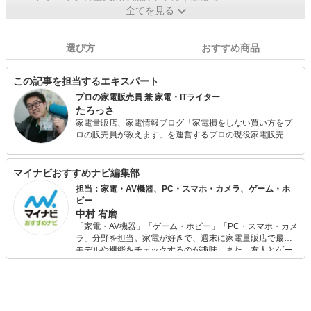
全てを見る
選び方
おすすめ商品
この記事を担当するエキスパート
プロの家電販売員 兼 家電・ITライター
たろっさ
家電量販店、家電情報ブログ「家電損をしない買い方をプ
ロの販売員が教えます」を運営するプロの現役家電販売
員。 学生時代から家電に対する並々ならぬ興味を持ち、ア
ルバイトを経てそのまま家電量販店の道へと進んで15年
弱。 個人で年間2億円を売り上げ、数々の法人内コンテス
マイナビおすすめナビ編集部
ト等で表彰された経験を持っています。 家電アドバイザー
担当：家電・AV機器、PC・スマホ・カメラ、ゲーム・ホ
の資格を有し、家電と名の付く物全てに精通しています。
ビー
家電で分からないことはありません。 現在は家電ライター
中村 宥磨
の業務も通して「全ての人が平等に良い家電に巡り会える
「家電・AV機器」「ゲーム・ホビー」「PC・スマホ・カメ
機会の提供」に尽力しています。
ラ」分野を担当。家電が好きで、週末に家電量販店で最新
モデルや機能をチェックするのが趣味。また、友人とゲー
ムを楽しみながら、新作タイトルやイベント情報もいち早
くキャッチ。記事を通して、生活の質を底上げしてくれる
スタイリッシュで使いやすい家電や、みんなで楽しめるゲ
ームを発信していきます！