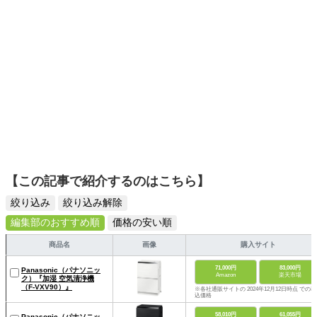
【この記事で紹介するのはこちら】
絞り込み
絞り込み解除
編集部のおすすめ順
価格の安い順
商品名
画像
購入サイト
71,000円
83,000円
Panasonic（パナソニッ
Amazon
楽天市場
ク）『加湿 空気清浄機
（F-VXV90）』
※各社通販サイトの 2024年12月12日時点 での税
込価格
58,010円
61,055円
Panasonic（パナソニッ