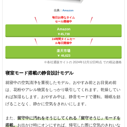
出典：
Amazon
毎日お得なタイム
セール開催中
Amazon
￥45,738
24時間タイムセー
ル毎日開催中
楽天市場
￥ 46,623
※各社通販サイトの 2024年12月12日時点 での税込価格
寝室モード搭載の静音設計モデル
就寝中の空気清浄を重視したモデル。おやすみ前とお目覚め前
は、花粉やアレル物質をしっかり吸引してくれます。乾燥してい
れば加湿もします。おやすみ中は、静音モードで運転。睡眠を妨
げることなく、静かに空気をきれいにします。
また、
留守中に汚れをそうじしてくれる「留守そうじ」モードを
搭載。
お出かけ時にオンにすれば、帰宅した際に空気のきれいな