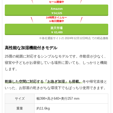
セール開催中
Amazon
￥54,525
24時間タイムセー
ル毎日開催中
楽天市場
￥ 63,489
※各社通販サイトの 2024年12月12日時点 での税込価格
高性能な加湿機能付きモデル
25畳の範囲に対応するシンプルなモデルです。作動音が少なく、
寝室や子どもがお昼寝している場所に置いても、しっかりと機能
します。
乾燥した空間に対応する「お急ぎ加湿」も搭載。
冬や帰宅直後と
いった、お部屋の乾きがちな環境下でもばっちり使用できます。
サイズ
幅398×高さ640×奥行257 mm
重量
約11.6kg