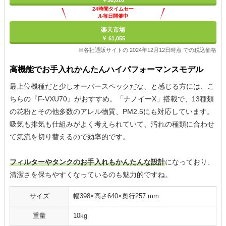
24時間タイムセー
ル毎日開催中
楽天市場
￥ 61,055
※各社通販サイトの 2024年12月12日時点 での税込価格
高機能でお手入れかんたんハイパフォーマンスモデル
最上位機種だと少しオーバースペックだな、と感じる方には、こ
ちらの『F-VXU70』がおすすめ。「ナノイーX」搭載で、13種類
の花粉とその他多数のアレル物質、PM2.5にも対応しています。
吸気も排気も仕組みがよく考えられていて、汚れの種類に合わせ
て気流を切り替えるので効率的です。
フィルターやタンクのお手入れもかんたんな設計
になっており、
清潔さを保ちやすくなっているのも魅力的ですね。
サイズ
幅398×高さ640×奥行257 mm
重量
10kg