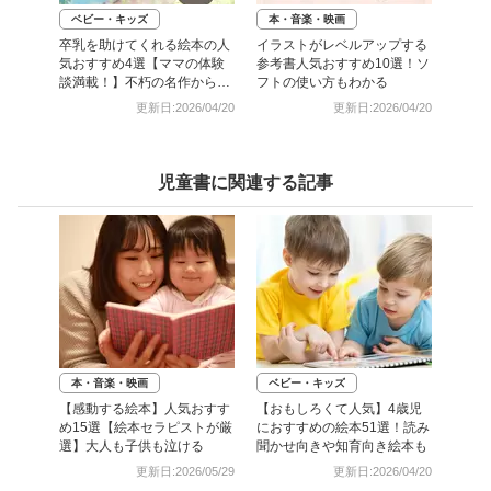
ベビー・キッズ
本・音楽・映画
卒乳を助けてくれる絵本の人
イラストがレベルアップする
気おすすめ4選【ママの体験
参考書人気おすすめ10選！ソ
談満載！】不朽の名作から新
フトの使い方もわかる
作まで
更新日:2026/04/20
更新日:2026/04/20
児童書に関連する記事
本・音楽・映画
ベビー・キッズ
【感動する絵本】人気おすす
【おもしろくて人気】4歳児
め15選【絵本セラピストが厳
におすすめの絵本51選！読み
選】大人も子供も泣ける
聞かせ向きや知育向き絵本も
更新日:2026/05/29
更新日:2026/04/20