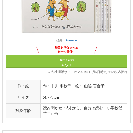
出典：
Amazon
毎日お得なタイム
セール開催中
Amazon
￥7,700
※各社通販サイトの 2024年11月5日時点 での税込価格
作・絵
作：中川 李枝子、絵： 山脇 百合子
サイズ
20×27cm
読み聞かせ：3才から、自分で読む：小学校低
対象年齢
学年から