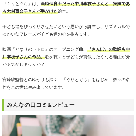
『ぐりとぐら』は、
当時保育士だった中川李枝子さんと、実妹であ
る大村百合子さんが手がけた
絵本。
子ども達をびっくりさせたいという思いから誕生し、リズミカルで
ゆかいなフレーズが子ども達の心を掴みます。
映画『となりのトトロ』のオープニング曲、
『さんぽ』の歌詞も中
川李枝子さんの作品。
歌を聴くと子どもが真似したくなる理由が分
かる気がしませんか？
宮崎駿監督とのゆかりも深く、『ぐりとぐら』をはじめ、数々の名
作をこの世に生み出しています。
みんなの口コミ&レビュー