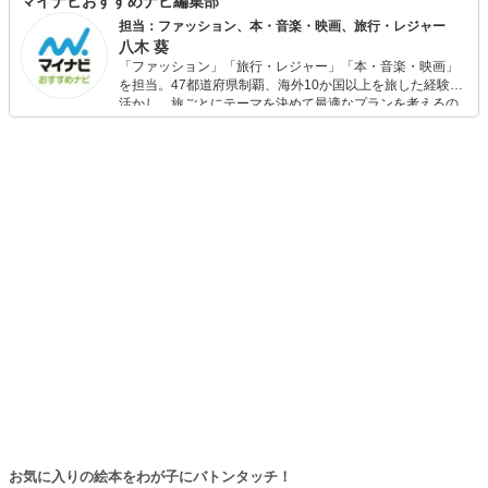
マイナビおすすめナビ編集部
担当：ファッション、本・音楽・映画、旅行・レジャー
八木 葵
「ファッション」「旅行・レジャー」「本・音楽・映画」
を担当。47都道府県制覇、海外10か国以上を旅した経験を
活かし、旅ごとにテーマを決めて最適なプランを考えるの
が得意。また、アパレルショップでの販売経験もあり。誰
でも手軽に楽しめるプチプラとトレンドを取り入れたコー
ディネートを提案します。本や映画から受けたインスピレ
ーションを日常や仕事に活かすことを大切にし、記事では
そんな視点から選んだおすすめ作品やアイテムを紹介しま
す。
お気に入りの絵本をわが子にバトンタッチ！