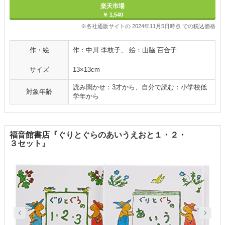
楽天市場
￥ 1,540
※各社通販サイトの 2024年11月5日時点 での税込価格
作・絵
作：中川 李枝子、 絵：山脇 百合子
サイズ
13×13cm
読み聞かせ：3才から、自分で読む：小学校低
対象年齢
学年から
福音館書店『ぐりとぐらのあいうえおと１・２・
３セット』