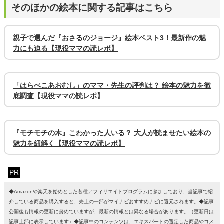
そのほかの絵本に関する記事はこちら
親子で選んだ『おさるのジョージ』絵本ベスト3！最新作の魅
力にも迫る【現役ママの読レポ】
「はらぺこあおむし」のママ・先生の評判は？ 絵本の魅力を徹
底調査【現役ママの読レポ】
『モチモチの木』こわかった人いる？ 大人が読ませたい絵本の
魅力を紐解く【現役ママの読レポ】
PR
◆Amazonや楽天を始めとした各種アフィリエイトプログラムに参加しており、当記事で紹
介している商品を購入すると、売上の一部がマイナビおすすめナビに還元されます。◆記事
公開後も情報の更新に努めていますが、最新の情報とは異なる場合があります。（更新日は
記事上部に表示しています）◆記事中のコンテンツは、エキスパートの選定した商品やコメ