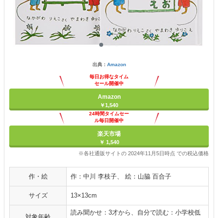
出典：
Amazon
毎日お得なタイム
セール開催中
Amazon
￥1,540
24時間タイムセー
ル毎日開催中
楽天市場
￥ 1,540
※各社通販サイトの 2024年11月5日時点 での税込価格
作・絵
作：中川 李枝子、 絵：山脇 百合子
サイズ
13×13cm
読み聞かせ：3才から、自分で読む：小学校低
対象年齢