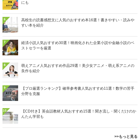
にも
6
高校生の読書感想文に人気のおすすめ本16選！書きやすい・読みや
すい本を紹介
7
経済小説人気おすすめ30選！映画化された企業小説や金融小説のベ
ストセラーを厳選
8
萌えアニメ人気おすすめ作品29選！美少女アニメ・萌え系アニメの
良作を紹介
9
【プロ厳選ランキング】確率参考書人気おすすめ11選！数学の苦手
分野を克服
10
【CD付き】英会話教材人気おすすめ15選！聞き流し・聞くだけのか
んたん学習も
>>もっと見る