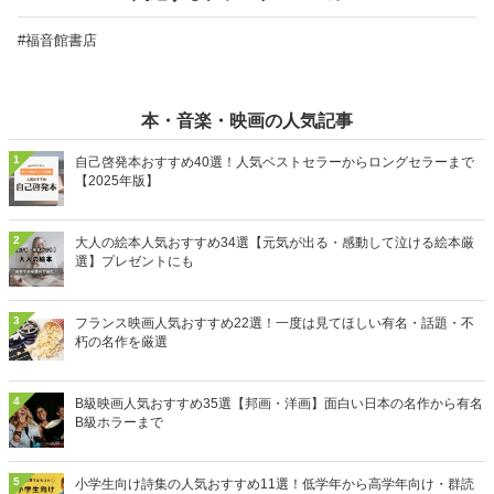
#福音館書店
本・音楽・映画の人気記事
1
自己啓発本おすすめ40選！人気ベストセラーからロングセラーまで
【2025年版】
2
大人の絵本人気おすすめ34選【元気が出る・感動して泣ける絵本厳
選】プレゼントにも
3
フランス映画人気おすすめ22選！一度は見てほしい有名・話題・不
朽の名作を厳選
4
B級映画人気おすすめ35選【邦画・洋画】面白い日本の名作から有名
B級ホラーまで
5
小学生向け詩集の人気おすすめ11選！低学年から高学年向け・群読