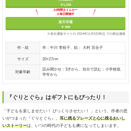
￥1,100
24時間タイムセー
ル毎日開催中
楽天市場
￥ 990
※各社通販サイトの 2024年11月5日時点 での税込価格
作・絵
作：中川 李枝子、絵： 大村 百合子
サイズ
20×27cm
読み聞かせ：3才から、自分で読む：小学校低
対象年齢
学年から
『ぐりとぐら』はギフトにもぴったり！
「子どもを楽しませたい！ びっくりさせたい！ 」という、作者の思
いがつまった『ぐりとぐら』。
耳に残るフレーズと心に残るおいし
いストーリー
は、いつの時代の子どもも虜になってしまいます。