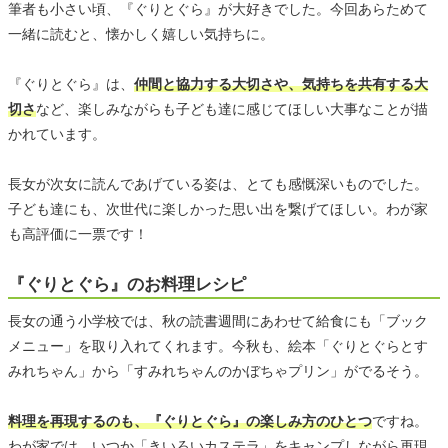
筆者も小さい頃、『ぐりとぐら』が大好きでした。今回あらためて
一緒に読むと、懐かしく嬉しい気持ちに。
『ぐりとぐら』は、
仲間と協力する大切さや、気持ちを共有する大
切さ
など、楽しみながらも子ども達に感じてほしい大事なことが描
かれています。
長女が次女に読んであげている姿は、とても感慨深いものでした。
子ども達にも、次世代に楽しかった思い出を繋げてほしい。わが家
も高評価に一票です！
『ぐりとぐら』のお料理レシピ
長女の通う小学校では、秋の読書週間にあわせて給食にも「ブック
メニュー」を取り入れてくれます。今秋も、絵本「ぐりとぐらとす
みれちゃん」から「すみれちゃんのかぼちゃプリン」がでるそう。
料理を再現するのも、『ぐりとぐら』の楽しみ方のひとつ
ですね。
わが家では、いつか「きいろいカステラ」をキャンプしながら再現