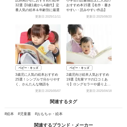
読み聞かせにおすすめの絵本
小学生の読書感想文に人気の
32選【0歳1歳から4歳代】定
おすすめ本15選【名作・書き
番人気の絵本＆年齢別に厳選
やすい・読みやすい作品】
更新日:2025/11/11
更新日:2025/08/20
ベビー・キッズ
ベビー・キッズ
3歳児に人気の絵本おすすめ
2歳児向け絵本人気おすすめ
25選！シンプルで分かりやす
19選【先輩ママの口コミあ
く、かんたんな物語を
り】ロングセラーや盛り上が
る絵本厳選
更新日:2025/05/07
更新日:2025/04/18
関連するタグ
#絵本
#児童書
#おもちゃ・絵本
関連するブランド・メーカー