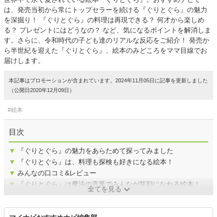
は、発売当初から常にトップセラーを続ける『ぐりとぐら』の魅力
を深掘り！ 『ぐりとぐら』の料理は再現できる？ 何才から楽しめ
る？ プレゼントにはどうなの？ など、気になるポイントを解消しま
す。さらに、令和時代の子ども達のリアルな反応をご紹介！ 発売か
ら半世紀を迎えた『ぐりとぐら』、絵本のみどころをママ目線でお
届けします。
本記事はプロモーションが含まれています。2024年11月05日に記事を更新しました
（公開日2020年12月09日）
#絵本
目次
▼
『ぐりとぐら』の魅力をあらためて探ってみました
▼
『ぐりとぐら』は、料理も探検も好きになる絵本！
▼
みんなの口コミ&レビュー
▼
『ぐりとぐら』は魔法の言葉でみんなが笑顔になれる絵本！
全てを見る