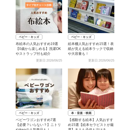
ベビー・キッズ
ベビー・キッズ
布絵本の人気おすすめ19選
絵本棚人気おすすめ15選！表
【0歳から楽しめる】洗濯OK
紙が見える絵本ラックで収納
やストラップ付も紹介
や大容量も！
更新日:2026/06/25
更新日:2026/06/25
ベビー・キッズ
本・音楽・映画
ベビーワゴンおすすめ7選
【感動する絵本】人気おすす
【必要？いらない？】ニトリ
め15選【絵本セラピストが厳
やikeaの人気商品も！
選】大人も子供も泣ける