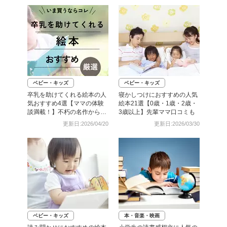
ベビー・キッズ
ベビー・キッズ
卒乳を助けてくれる絵本の人
寝かしつけにおすすめの人気
気おすすめ4選【ママの体験
絵本21選【0歳・1歳・2歳・
談満載！】不朽の名作から新
3歳以上】先輩ママ口コミも
作まで
更新日:2026/04/20
更新日:2026/03/30
ベビー・キッズ
本・音楽・映画