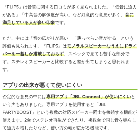
『FLIP5』は音質に関する口コミが多く見られました。「低音に迫力
がある」「中高音の解像度が高い」など好意的な意見が多く、
音に
満足している人が多い印象
です。
ただ、中には「音の広がりが悪い」「薄っぺらい音がする」という
評価も見られます。『FLIP5』は
モノラルスピーカーなうえにドライ
バーを一基しか搭載しておらず
、スペックで見ても苦手な部分で
す。ステレオスピーカーと比較すると差が出てしまうと思われま
す。
アプリの出来が悪くて使いにくい
否定的な意見の中には
専用アプリ「JBL Connect」が使いにくい
と
いう声もありました。専用アプリを使用すると「JBL
PARTYBOOST」という複数の対応スピーカー同士を接続する機能が
使えます。2台でステレオ再生ができたり、複数台で同じ音を鳴らし
て迫力を増したりなど、使い方の幅が広がる機能です。