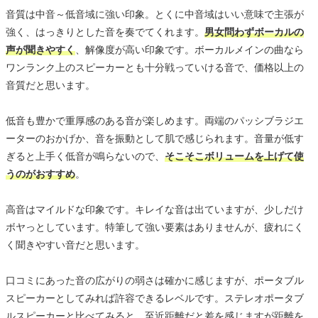
音質は中音～低音域に強い印象。とくに中音域はいい意味で主張が
強く、はっきりとした音を奏でてくれます。
男女問わずボーカルの
声が聞きやすく
、解像度が高い印象です。ボーカルメインの曲なら
ワンランク上のスピーカーとも十分戦っていける音で、価格以上の
音質だと思います。
低音も豊かで重厚感のある音が楽しめます。両端のパッシブラジエ
ーターのおかげか、音を振動として肌で感じられます。音量が低す
ぎると上手く低音が鳴らないので、
そこそこボリュームを上げて使
うのがおすすめ
。
高音はマイルドな印象です。キレイな音は出ていますが、少しだけ
ボヤっとしています。特筆して強い要素はありませんが、疲れにく
く聞きやすい音だと思います。
口コミにあった音の広がりの弱さは確かに感じますが、ポータブル
スピーカーとしてみれば許容できるレベルです。ステレオポータブ
ルスピーカーと比べてみると、至近距離だと差を感じますが距離を