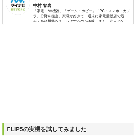
中村 宥磨
「家電・AV機器」「ゲーム・ホビー」「PC・スマホ・カメ
ラ」分野を担当。家電が好きで、週末に家電量販店で最新
モデルや機能をチェックするのが趣味。また、友人とゲー
ムを楽しみながら、新作タイトルやイベント情報もいち早
くキャッチ。記事を通して、生活の質を底上げしてくれる
スタイリッシュで使いやすい家電や、みんなで楽しめるゲ
ームを発信していきます！
FLIP5の実機を試してみました