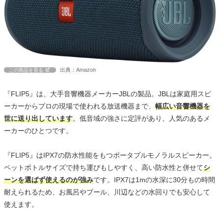
出典：Amazon
この商品を見る
『FLIP5』は、大手音響機器メーカーJBLの製品。JBLは家庭用スピ
ーカーからプロの現場で使われる放送機器まで、
幅広い音響機器を
世に送り出しています
。低音域の強さに定評があり、人気のあるメ
ーカーのひとつです。
『FLIP5』はIPX7の防水性能をもつポータブルモノラルスピーカー。
ペットボトルサイズで持ち運びもしやすく、高い防水性と併せて
シ
ーンを選ばず使えるのが強み
です。IPX7は1mの水深に30分もの時間
耐えられるため、お風呂やプール、川辺などの水回りでも安心して
使えます。