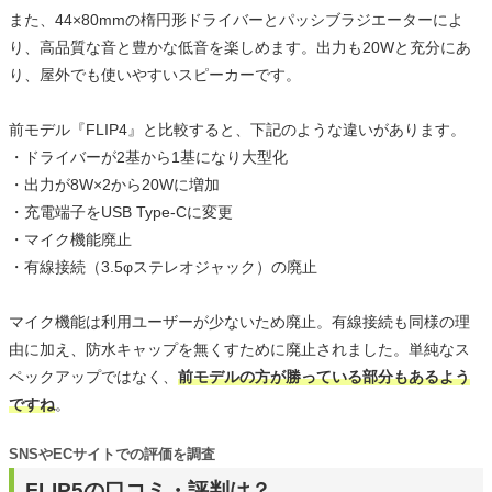
また、44×80mmの楕円形ドライバーとパッシブラジエーターによ
り、高品質な音と豊かな低音を楽しめます。出力も20Wと充分にあ
り、屋外でも使いやすいスピーカーです。
前モデル『FLIP4』と比較すると、下記のような違いがあります。
・ドライバーが2基から1基になり大型化
・出力が8W×2から20Wに増加
・充電端子をUSB Type-Cに変更
・マイク機能廃止
・有線接続（3.5φステレオジャック）の廃止
マイク機能は利用ユーザーが少ないため廃止。有線接続も同様の理
由に加え、防水キャップを無くすために廃止されました。単純なス
ペックアップではなく、
前モデルの方が勝っている部分もあるよう
ですね
。
SNSやECサイトでの評価を調査
FLIP5の口コミ・評判は？