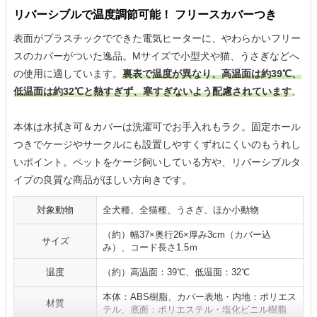
リバーシブルで温度調節可能！ フリースカバーつき
表面がプラスチックでできた電気ヒーターに、やわらかいフリー
スのカバーがついた逸品。Mサイズで小型犬や猫、うさぎなどへ
の使用に適しています。
裏表で温度が異なり、高温面は約39℃、
低温面は約32℃と熱すぎず、寒すぎないよう配慮されています
。
本体は水拭き可＆カバーは洗濯可でお手入れもラク。固定ホール
つきでケージやサークルにも設置しやすくずれにくいのもうれし
いポイント。ペットをケージ飼いしている方や、リバーシブルタ
イプの良質な商品がほしい方向きです。
対象動物
全犬種、全猫種、うさぎ、ほか小動物
（約）幅37×奥行26×厚み3cm（カバー込
サイズ
み）、コード長さ1.5ｍ
温度
（約）高温面：39℃、低温面：32℃
本体：ABS樹脂、カバー表地・内地：ポリエス
材質
テル、底面：ポリエステル・塩化ビニル樹脂