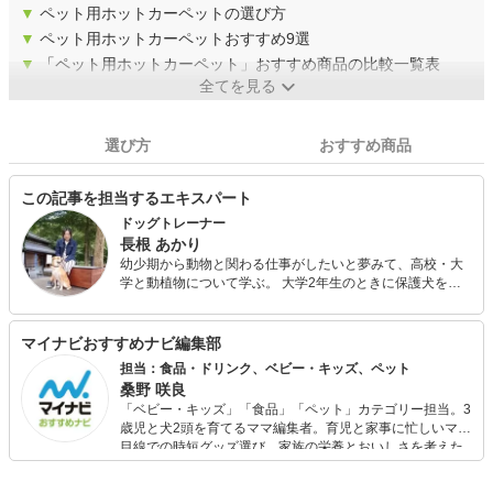
▼
ペット用ホットカーペットの選び方
▼
ペット用ホットカーペットおすすめ9選
▼
「ペット用ホットカーペット」おすすめ商品の比較一覧表
全てを見る
選び方
おすすめ商品
この記事を担当するエキスパート
ドッグトレーナー
長根 あかり
幼少期から動物と関わる仕事がしたいと夢みて、高校・大
学と動植物について学ぶ。 大学2年生のときに保護犬を迎
え、犬の行動学やアニマルセラピーなどを勉強。 OPDES
公認ドッグトレーナー資格、動物介在教育アドバイザー認
定資格を取得。 現在は、自身の経験から保護犬についての
マイナビおすすめナビ編集部
相談や家庭犬のしつけ・トレーニングをしている。
担当：食品・ドリンク、ベビー・キッズ、ペット
桑野 咲良
「ベビー・キッズ」「食品」「ペット」カテゴリー担当。3
歳児と犬2頭を育てるママ編集者。育児と家事に忙しいママ
目線での時短グッズ選び、家族の栄養とおいしさを考えた
食品選び、束の間のリラックスタイムを楽しむためのスイ
ーツ選びに自信あり。鋭い目線で商品を見極め、少しでも