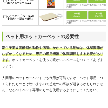
Amazon
楽天市場
ホッとヒーター ミニ』
※各社通販サイトの 2024年10月21日時点 での税
込価格
4,980円
8,712円
ハイペット『HOT TECH
Amazon
楽天市場
小型犬・中型犬・猫用』
※各社通販サイトの 2024年10月22日時点 での税
込価格
ペット用ホットカーペットの必要性
新生子期＆高齢期の動物や病気にかかっている動物は、体温調節が
むずかしくなるため、専用の暖房機器で体温調節をする必要があり
ます
。ホットカーペットを使って暖かいスペースをつくってあげま
しょう。
人間用のホットカーペットでも代用は可能ですが、ペット専用につ
くられたものとは違いますので想定外の事故が起きるかもしれませ
ん。なるべくペット専用のものを使用するようにしてください。