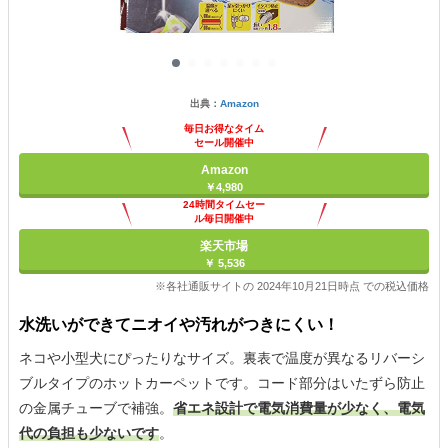
出典：
Amazon
毎日お得なタイム
セール開催中
Amazon
￥4,980
24時間タイムセー
ル毎日開催中
楽天市場
￥ 5,536
※各社通販サイトの 2024年10月21日時点 での税込価格
水洗いができてニオイや汚れがつきにくい！
ネコや小型犬にぴったりなサイズ。裏表で温度が異なるリバーシ
ブルタイプのホットカーペットです。コード部分はいたずら防止
の金属チューブで補強。
省エネ設計で電気消費量が少なく、電気
代の負担も少ないです
。