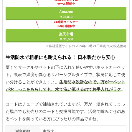
セール開催中
Amazon
￥23,810
24時間タイムセー
ル毎日開催中
楽天市場
￥ 31,680
※各社通販サイトの 2024年10月21日時点 での税込価格
生活防水で粗相にも耐えられる！ 日本製だから安心
薄くてサークルやベッドの下に入れて使いやすいホットカーペッ
ト。裏表で温度が異なるリバーシブルタイプで、状況に応じて使
い分けることができますよ。
生活防水設計なので、万が一ペット
がおしっこをもらしても、水で洗い流せるのでお手入れがラク
。
コードはチューブで補強されていますが、万が一壊されてしまっ
た場合でも別売りのコードと交換可能です。活発で噛みぐせのあ
るペットを飼っている方にぴったりの商品ですね。
対象動物
中型犬