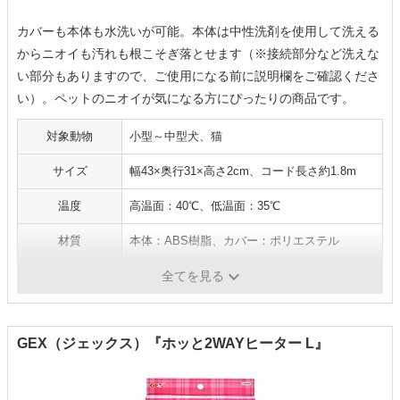
カバーも本体も水洗いが可能。本体は中性洗剤を使用して洗える
からニオイも汚れも根こそぎ落とせます（※接続部分など洗えな
い部分もありますので、ご使用になる前に説明欄をご確認くださ
い）。ペットのニオイが気になる方にぴったりの商品です。
対象動物
小型～中型犬、猫
サイズ
幅43×奥行31×高さ2cm、コード長さ約1.8m
温度
高温面：40℃、低温面：35℃
材質
本体：ABS樹脂、カバー：ポリエステル
機能
金属製チューブ採用
全てを見る
GEX（ジェックス）『ホッと2WAYヒーター L』