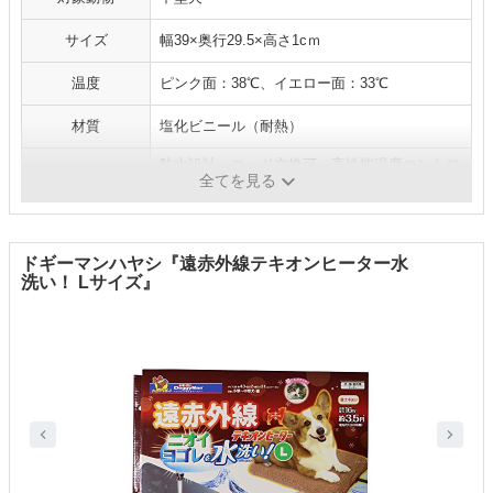
サイズ
幅39×奥行29.5×高さ1cｍ
温度
ピンク面：38℃、イエロー面：33℃
材質
塩化ビニール（耐熱）
防水設計、コード交換可、高性能温度コントロ
機能
全てを見る
ーラー
ドギーマンハヤシ『遠赤外線テキオンヒーター水
洗い！ Lサイズ』