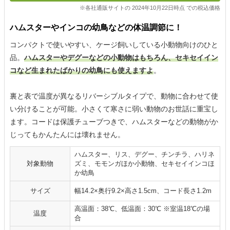
※各社通販サイトの 2024年10月22日時点 での税込価格
ハムスターやインコの幼鳥などの体温調節に！
コンパクトで使いやすい、ケージ飼いしている小動物向けのひと
品。
ハムスターやデグーなどの小動物はもちろん、セキセイイン
コなど生まれたばかりの幼鳥にも使えますよ
。
裏と表で温度が異なるリバーシブルタイプで、動物に合わせて使
い分けることが可能。小さくて寒さに弱い動物のお世話に重宝し
ます。コードは保護チューブつきで、ハムスターなどの動物がか
じってもかんたんには壊れません。
ハムスター、リス、デグー、チンチラ、ハリネ
対象動物
ズミ、モモンガほか小動物、セキセイインコほ
か幼鳥
サイズ
幅14.2×奥行9.2×高さ1.5cm、コード長さ1.2m
高温面：38℃、低温面：30℃ ※室温18℃の場
温度
合