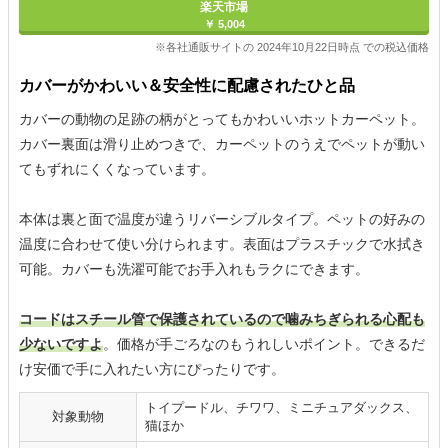
楽天市場
￥ 5,004
※各社通販サイトの 2024年10月22日時点 での税込価格
カバーがかわいい＆安全性に配慮されたひと品
カバーの動物の足跡の柄がとってもかわいいホットカーペット。
カバー裏面は滑り止めつきで、カーペットのうえでペットが動い
てもずれにくくなっています。
本体は裏と面で温度が違うリバーシブルタイプ。ペットの好みの
温度に合わせて使い分けられます。表面はプラスチックで水拭き
可能。カバーも洗濯可能でお手入れもラクにできます。
コードはスチール管で保護されているので噛みちぎられる心配も
少ないですよ
。価格が手ごろなのもうれしいポイント。できるだ
け安価で手に入れたい方にぴったりです。
トイプードル、チワワ、ミニチュアダックス、
対象動物
猫ほか