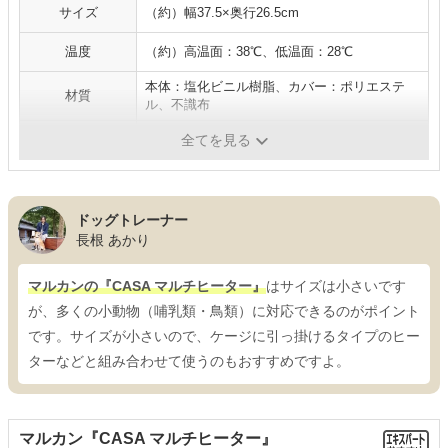
サイズ
（約）幅37.5×奥行26.5cm
温度
（約）高温面：38℃、低温面：28℃
本体：塩化ビニル樹脂、カバー：ポリエステ
材質
ル、不識布
機能
滑り止め付き、二重保護コード
全てを見る
ドッグトレーナー
長根 あかり
マルカンの『CASA マルチヒーター』
はサイズは小さいです
が、多くの小動物（哺乳類・鳥類）に対応できるのがポイント
です。サイズが小さいので、ケージに引っ掛けるタイプのヒー
ターなどと組み合わせて使うのもおすすめですよ。
マルカン『CASA マルチヒーター』