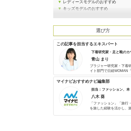
▼
レディースモデルのおすすめ
▼
キッズモデルのおすすめ
選び方
この記事を担当するエキスパート
下着研究家・足と靴のカ
青山 まり
ブラジャー研究家・下着研究家・作家。 新しいジャンルを切り
イト部門で日経WOMAN「ウーマン・
新聞・雑誌・講演・テレ
ト』（東邦出版）ほか多数。 また、2014年に足の怪我をしたことがきっかけで足と靴
マイナビおすすめナビ編集部
る。フットケアの専門ス
担当：ファッション、本
術を身につける。 その
も活動中。
八木 葵
「ファッション」「旅行・
を旅した経験を活かし、
ョップでの販売経験もあ
を提案します。本や映画
ではそんな視点から選ん