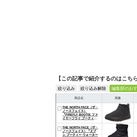
【この記事で紹介するのはこち
絞り込み
絞り込み解除
編集部のお
商品名
画像
THE NORTH FACE（ザ・
ノースフェイス）
『FIREFLY BOOTIE ファ
イヤーフライ ブーティ
（NF52181）』
THE NORTH FACE（ザ・
ノースフェイス）『ヌプ
シ ブーティー ウォーター