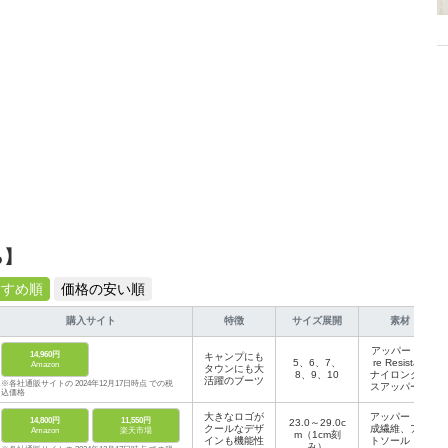
ら】
すすめ順
価格の安い順
購入サイト
特徴
サイズ展開
素材
アッパー：Fi
14,960円
キャンプにも
5、6、7、
re Resistant
Amazon
タウンにも大
8、9、10
ナイロンクロ
活躍のブーツ
※各社通販サイトの 2024年12月17日時点 での税
スアッパー、
込価格
100％リサイ
クルボアフリ
大きなロゴが
アッパー：合
14,800円
11,550円
23.0～29.0c
ースライニン
クールなデザ
成繊維、アウ
Amazon
楽天市場
m（1cm刻
グ、EVAフッ
インも機能性
トソール：ラ
み）
トベッド