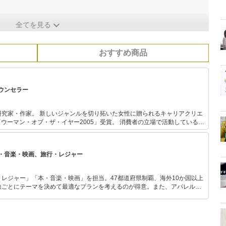
全てを見る
おすすめ商品
ウンセラー
拓いた女性に贈られるキャリアクリエ
オブ・ザ・イヤー2005」受賞。 消費者の立場で活動している。
ビ出演多数。著書に『ブラの本。』（サンマーク出版）『着るだけダイエッ
の研究を始め
クールに通い、フットケアアドバイザーとシューフィット、中敷き調整の技
・音楽・映画、旅行・レジャー
後、靴工房と靴専門店にて経験を積み、現在「足と靴のカウンセラー」として
レジャー」「本・音楽・映画」を担当。47都道府県制覇、海外10か国以上
旅ごとにテーマを決めて最適なプランを考えるのが得意。また、アパレルシ
り。誰でも手軽に楽しめるプチプラとトレンドを取り入れたコーディネート
から受けたインスピレーションを日常や仕事に活かすことを大切にし、記事
だおすすめ作品やアイテムを紹介します。