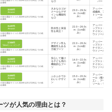
※各社通販サイトの 2024年12月17日時点 での税
も◎
バー
込価格
大きなロゴが
アッパー：合
18,920円
23.0～29.0c
クールなデザ
成繊維、アウ
Amazon
m（1cm刻
インも機能性
トソール：ラ
み）
※各社通販サイトの 2024年12月17日時点 での税
も◎
バー
込価格
アッパー：リ
15,437円
22.0～26.0c
防水性と保温
ップストップ
Amazon
m（1cm刻
性を両立！
ナイロン、ア
み）
※各社通販サイトの 2024年12月17日時点 での税
ウトソール：
込価格
ラバー
アッパー：リ
17,926円
デザイン性も
22.0～26.0c
ップストップ
Yahoo!ショッピング
機能性もある
m（1cm刻
ナイロン、ア
万能ブーツ
み）
※各社通販サイトの 2024年12月17日時点 での税
ウトソール：
込価格
ラバー
安心して履け
アッパー：リ
14,300円
14.0～22.0c
る子ども用の
ップストップ
楽天市場
m（1cm刻
機能的なブー
ナイロン、ア
み）
※各社通販サイトの 2024年12月17日時点 での税
ツ
ウトソール：
込価格
ラバー
アッパー：ウ
19,800円
ふかふかでか
15.0～20.0c
ール（撥水加
Amazon
わいいデザイ
m（1cm刻
工）、アウト
ン
み）
※各社通販サイトの 2024年12月17日時点 での税
ソール：ラバ
込価格
ー
ーツが人気の理由とは？