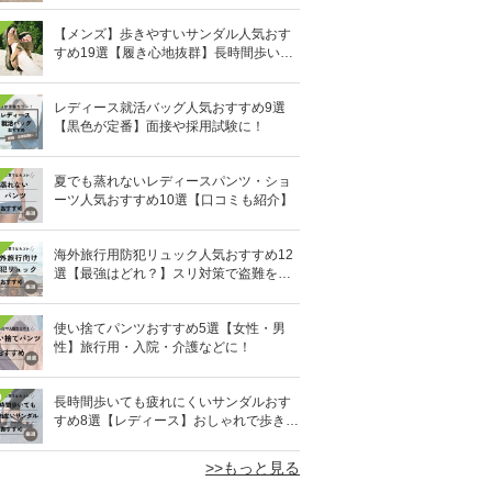
【メンズ】歩きやすいサンダル人気おす
すめ19選【履き心地抜群】長時間歩いて
も疲れないのはどれ？
レディース就活バッグ人気おすすめ9選
【黒色が定番】面接や採用試験に！
夏でも蒸れないレディースパンツ・ショ
ーツ人気おすすめ10選【口コミも紹介】
海外旅行用防犯リュック人気おすすめ12
選【最強はどれ？】スリ対策で盗難を防
ぐ！
使い捨てパンツおすすめ5選【女性・男
性】旅行用・入院・介護などに！
0
長時間歩いても疲れにくいサンダルおす
すめ8選【レディース】おしゃれで歩きや
すい！
>>もっと見る