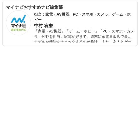
マイナビおすすめナビ編集部
担当：家電・AV機器、PC・スマホ・カメラ、ゲーム・ホ
ビー
中村 宥磨
「家電・AV機器」「ゲーム・ホビー」「PC・スマホ・カメ
ラ」分野を担当。家電が好きで、週末に家電量販店で最新
モデルや機能をチェックするのが趣味。また、友人とゲー
ムを楽しみながら、新作タイトルやイベント情報もいち早
くキャッチ。記事を通して、生活の質を底上げしてくれる
スタイリッシュで使いやすい家電や、みんなで楽しめるゲ
ームを発信していきます！