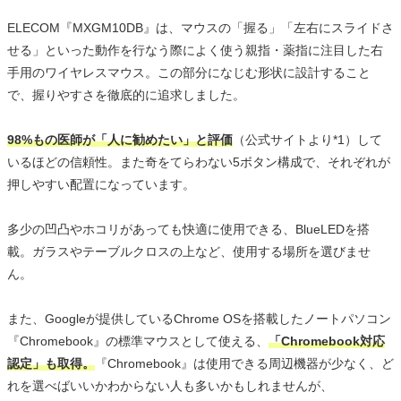
ELECOM『MXGM10DB』は、マウスの「握る」「左右にスライドさ
せる」といった動作を行なう際によく使う親指・薬指に注目した右
手用のワイヤレスマウス。この部分になじむ形状に設計すること
で、握りやすさを徹底的に追求しました。
98%もの医師が「人に勧めたい」と評価
（公式サイトより*1）して
いるほどの信頼性。また奇をてらわない5ボタン構成で、それぞれが
押しやすい配置になっています。
多少の凹凸やホコリがあっても快適に使用できる、BlueLEDを搭
載。ガラスやテーブルクロスの上など、使用する場所を選びませ
ん。
また、Googleが提供しているChrome OSを搭載したノートパソコン
『Chromebook』の標準マウスとして使える、
「Chromebook対応
認定」も取得。
『Chromebook』は使用できる周辺機器が少なく、ど
れを選べばいいかわからない人も多いかもしれませんが、