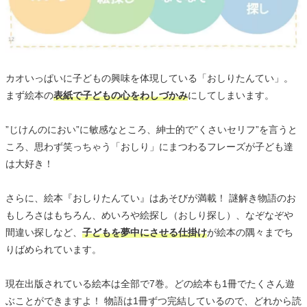
カオいっぱいに子どもの興味を体現している「おしりたんてい」。
まず絵本の
表紙で子どもの心をわしづかみ
にしてしまいます。
”じけんのにおい”に敏感なところ、紳士的で”くさいセリフ”を言うと
ころ、思わず笑っちゃう「おしり」にまつわるフレーズが子ども達
は大好き！
さらに、絵本『おしりたんてい』はあそびが満載！ 謎解き物語のお
もしろさはもちろん、めいろや絵探し（おしり探し）、なぞなぞや
間違い探しなど、
子どもを夢中にさせる仕掛け
が絵本の隅々までち
りばめられています。
現在出版されている絵本は全部で7巻。どの絵本も1冊でたくさん遊
ぶことができますよ！ 物語は1冊ずつ完結しているので、どれから読