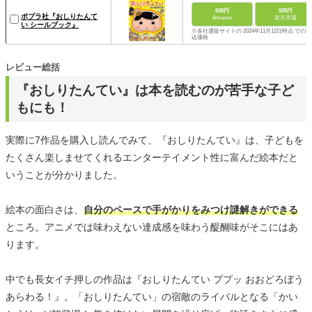
935円
935円
ポプラ社『おしりたんて
Amazon
楽天市場
い シールブック』
※各社通販サイトの 2024年11月12日時点 での税
込価格
レビュー総括
『おしりたんてい』は本を読むのが苦手な子ど
もにも！
実際に7作品を購入し読んでみて、『おしりたんてい』は、子どもを
たくさん楽しませてくれるエンターテイメント性に富んだ絵本だと
いうことが分かりました。
絵本の面白さは、
自分のペースで手がかりをみつけ謎解きができる
ところ。アニメでは味わえない達成感を味わう醍醐味がそこにはあ
ります。
中でも長女イチ押しの作品は『おしりたんてい ププッ おおどろぼう
あらわる！』。「おしりたんてい」の宿敵のライバルとなる「かい