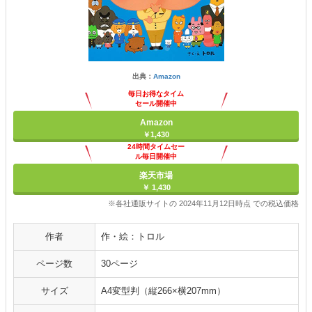
出典：
Amazon
毎日お得なタイム
セール開催中
Amazon
￥1,430
24時間タイムセー
ル毎日開催中
楽天市場
￥ 1,430
※各社通販サイトの 2024年11月12日時点 での税込価格
作者
作・絵：トロル
ページ数
30ページ
サイズ
A4変型判（縦266×横207mm）