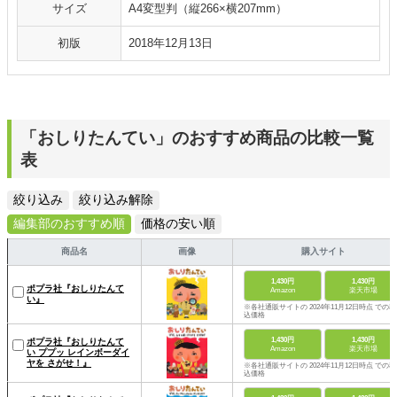
サイズ
A4変型判（縦266×横207mm）
初版
2018年12月13日
「おしりたんてい」のおすすめ商品の比較一覧
表
絞り込み
絞り込み解除
編集部のおすすめ順
価格の安い順
商品名
画像
購入サイト
1,430円
1,430円
ポプラ社『おしりたんて
Amazon
楽天市場
い』
※各社通販サイトの 2024年11月12日時点 での税
込価格
1,430円
1,430円
ポプラ社『おしりたんて
Amazon
楽天市場
い ププッ レインボーダイ
ヤを さがせ！』
※各社通販サイトの 2024年11月12日時点 での税
込価格