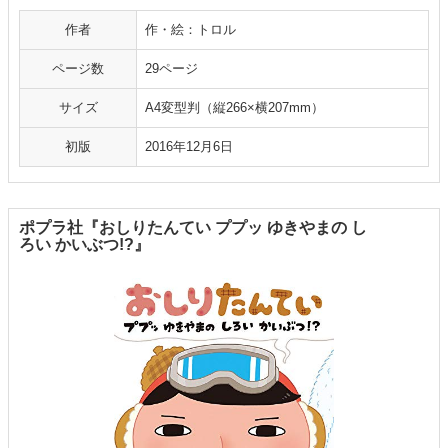
作者
作・絵：トロル
ページ数
29ページ
サイズ
A4変型判（縦266×横207mm）
初版
2016年12月6日
ポプラ社『おしりたんてい ププッ ゆきやまの し
ろい かいぶつ!?』