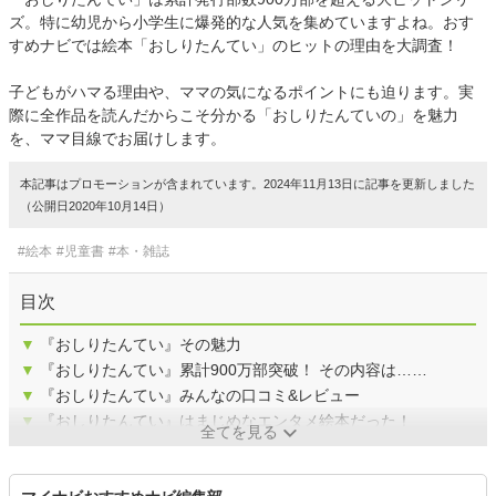
ズ。特に幼児から小学生に爆発的な人気を集めていますよね。おす
すめナビでは絵本「おしりたんてい」のヒットの理由を大調査！
子どもがハマる理由や、ママの気になるポイントにも迫ります。実
際に全作品を読んだからこそ分かる「おしりたんていの」を魅力
を、ママ目線でお届けします。
本記事はプロモーションが含まれています。2024年11月13日に記事を更新しました
（公開日2020年10月14日）
#絵本
#児童書
#本・雑誌
目次
▼
『おしりたんてい』その魅力
▼
『おしりたんてい』累計900万部突破！ その内容は……
▼
『おしりたんてい』みんなの口コミ&レビュー
▼
『おしりたんてい』はまじめなエンタメ絵本だった！
全てを見る