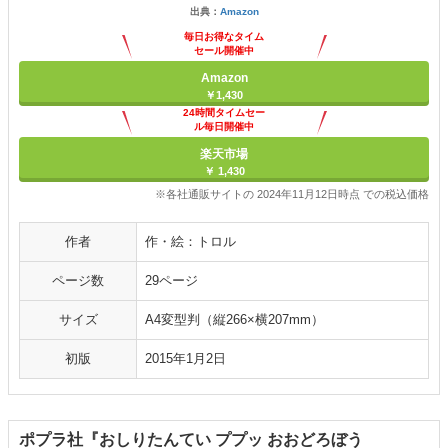
出典：
Amazon
毎日お得なタイム
セール開催中
Amazon
￥1,430
24時間タイムセー
ル毎日開催中
楽天市場
￥ 1,430
※各社通販サイトの 2024年11月12日時点 での税込価格
作者
作・絵：トロル
ページ数
29ページ
サイズ
A4変型判（縦266×横207mm）
初版
2015年1月2日
ポプラ社『おしりたんてい ププッ おおどろぼう