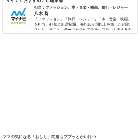
マイナビおすすめナビ編集部
担当：ファッション、本・音楽・映画、旅行・レジャー
八木 葵
「ファッション」「旅行・レジャー」「本・音楽・映画」
を担当。47都道府県制覇、海外10か国以上を旅した経験を
活かし、旅ごとにテーマを決めて最適なプランを考えるの
が得意。また、アパレルショップでの販売経験もあり。誰
でも手軽に楽しめるプチプラとトレンドを取り入れたコー
ディネートを提案します。本や映画から受けたインスピレ
ーションを日常や仕事に活かすことを大切にし、記事では
そんな視点から選んだおすすめ作品やアイテムを紹介しま
す。
ママの気になる「おしり」問題もププッとかいけつ