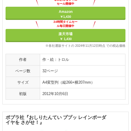
セール開催中
Amazon
￥1,430
24時間タイムセー
ル毎日開催中
楽天市場
￥ 1,430
※各社通販サイトの 2024年11月12日時点 での税込価格
作者
作・絵：トロル
ページ数
32ページ
サイズ
A4変型判（縦266×横207mm）
初版
2012年10月6日
ポプラ社『おしりたんてい ププッ レインボーダ
イヤを さがせ！』