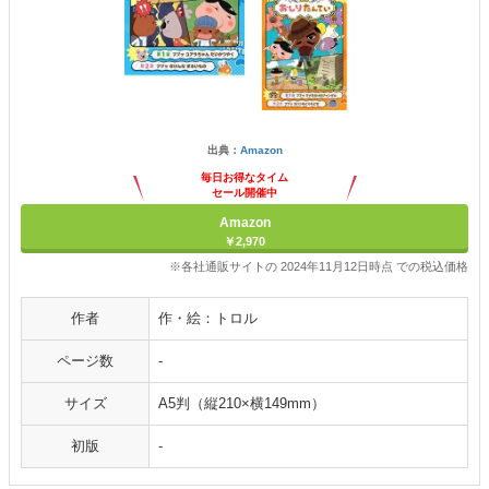
出典：
Amazon
毎日お得なタイム
セール開催中
Amazon
￥2,970
※各社通販サイトの 2024年11月12日時点 での税込価格
作者
作・絵：トロル
ページ数
-
サイズ
A5判（縦210×横149mm）
初版
-