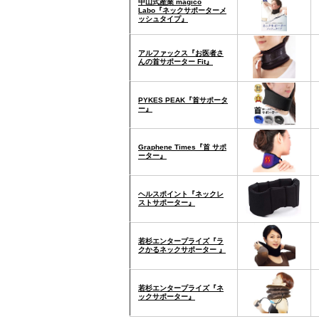
中山式産業 magico
Labo『ネックサポーターメ
ッシュタイプ』
アルファックス『お医者さ
んの首サポーター Fit』
PYKES PEAK『首サポータ
ー』
Graphene Times『首 サポ
ーター』
ヘルスポイント『ネックレ
ストサポーター』
若杉エンタープライズ『ラ
クかるネックサポーター 』
若杉エンタープライズ『ネ
ックサポーター』