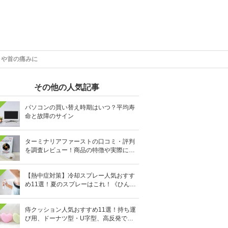
りや首の痛みに
その他の人気記事
パソコンの買い替え時期はいつ？平均寿
命と故障のサイン
ターミナリアファーストの口コミ・評判
を調査レビュー！商品の特徴や実際に飲
んでみた効果、感想を徹底調査！
【熱中症対策】冷却スプレー人気おすす
め11選！夏のスプレーはこれ！《ひんや
り清涼続く》
痔クッション人気おすすめ11選！持ち運
び用、ドーナツ型・U字型、高反発で硬
めなどを厳選