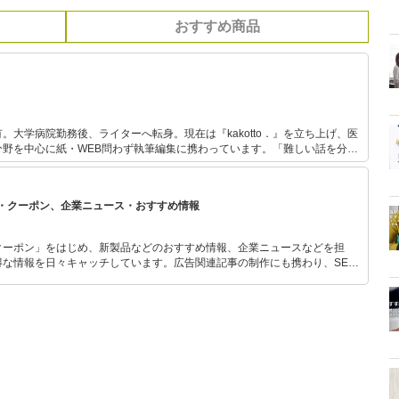
おすすめ商品
。大学病院勤務後、ライターへ転身。現在は『kakotto．』を立ち上げ、医
分野を中心に紙・WEB問わず執筆編集に携わっています。「難しい話を分か
、心をじんわり温めるような記事作成をお届け。当サイトでは健康にかかわ
を紹介し、皆さまの健康増進のお手伝いを致します。
・クーポン、企業ニュース・おすすめ情報
クーポン」をはじめ、新製品などのおすすめ情報、企業ニュースなどを担
な情報を日々キャッチしています。広告関連記事の制作にも携わり、SEO
のプランニングも行っています。