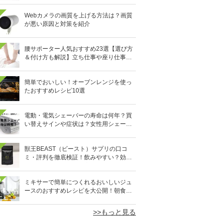
Webカメラの画質を上げる方法は？画質
が悪い原因と対策を紹介
腰サポーター人気おすすめ23選【選び方
＆付け方も解説】立ち仕事や座り仕事、
スポーツ時に
簡単でおいしい！オーブンレンジを使っ
たおすすめレシピ10選
電動・電気シェーバーの寿命は何年？買
い替えサインや症状は？女性用シェーバ
ーも
獣王BEAST（ビースト）サプリの口コ
ミ・評判を徹底検証！飲みやすい？効果
的な摂取方法はある？実際に試飲してレ
ビュー
0
ミキサーで簡単につくれるおいしいジュ
ースのおすすめレシピを大公開！朝食や
おやつにも大活躍
>>もっと見る