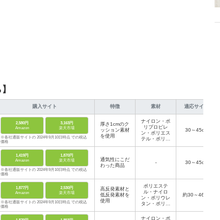
ら】
購入サイト
特徴
素材
適応サイズ
ナイロン・ポ
2,580円
3,163円
厚さ1cmのク
リプロピレ
Amazon
楽天市場
ッション素材
30～45cm
ン・ポリエス
を使用
※各社通販サイトの 2024年9月10日時点 での税込
テル・ポリウ
価格
レタン
1,419円
1,870円
通気性にこだ
Amazon
楽天市場
-
30～45cm
わった商品
※各社通販サイトの 2024年9月10日時点 での税込
価格
ポリエステ
1,877円
2,530円
高反発素材と
ル・ナイロ
Amazon
楽天市場
低反発素材を
約30～46cm
ン・ポリウレ
使用
※各社通販サイトの 2024年9月10日時点 での税込
タン・ポリエ
価格
チレン
ナイロン・ポ