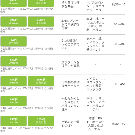
1,879円
1,853円
持ち運びに便
リプロピレ
Amazon
楽天市場
約30～46cm
利な商品
ン・ポリエス
※各社通販サイトの 2024年9月10日時点 での税込
テル・ポリウ
価格
レタン
本体生地：ポ
2,936円
3,762円
2枚のプレー
リエステル1
Amazon
楽天市場
トで高さ調節
30～46cm
00%、中
可能
※各社通販サイトの 2024年9月10日時点 での税込
材：ポリエチ
価格
レン
カバー：綿・
499円
5つの磁気が
ナイロン、ク
楽天市場
うめこまれて
30～40cm
ッション：天
いる
※各社通販サイトの 2024年9月10日時点 での税込
然スポンジ・
価格
ゴムスポン
ジ、内蔵磁石
3,499円
グラフェンを
Amazon
-
-
採用した商品
※各社通販サイトの 2024年9月10日時点 での税込
価格
ナイロン・ポ
3,480円
26,950円
日本製の手作
リウレタン、
Amazon
楽天市場
30～45cm
りサポーター
パッド部分：
※各社通販サイトの 2024年9月10日時点 での税込
ウレタンフォ
価格
ーム
やわらかくし
本体：ポリウ
1,520円
っかりとした
レタン、カバ
Amazon
-
ポリウレタン
ー：ポリエス
※各社通販サイトの 2024年9月10日時点 での税込
使用
テル
価格
本体：PV
1,500円
1,650円
空気の力で首
C、ホース注
Amazon
楽天市場
約30～40cm
をのばす
入器：生ゴ
※各社通販サイトの 2024年9月10日時点 での税込
ム、エルボ
価格
ー：ABS樹