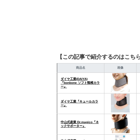
【この記事で紹介するのはこち
商品名
画像
ダイヤ工業(DAIYA)
『bonbone ソフト頸椎カラ
ー』
ダイヤ工業『キュールカラ
ー』
中山式産業 Dr.magico『ネ
ックサポーター』