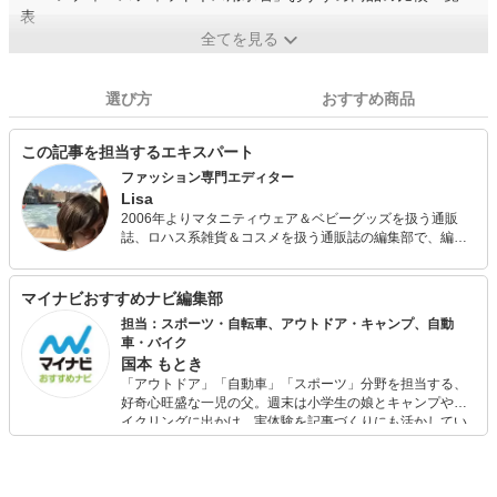
表
全てを見る
選び方
おすすめ商品
この記事を担当するエキスパート
ファッション専門エディター
Lisa
2006年よりマタニティウェア＆ベビーグッズを扱う通販
誌、ロハス系雑貨＆コスメを扱う通販誌の編集部で、編集
のいろはと商品の目利きを学ぶ。同編集部に3年間在籍後、
某出版社の女性ファッション誌編集部に移籍。４年間在籍
し、ファッションエディターとしての経験を積む。その
マイナビおすすめナビ編集部
後、４年間カタールでの海外生活を経験。その間もフリー
担当：スポーツ・自転車、アウトドア・キャンプ、自動
ランスライターとして、ファッション誌やブランドムッ
車・バイク
ク、子育て情報アプリなどの執筆にあたる。 現在はファッ
国本 もとき
ションカテゴリに留まらず、海外生活や子育ての経験を生
「アウトドア」「自動車」「スポーツ」分野を担当する、
かし、WEBライターやメディアディレクターとしても活動
好奇心旺盛な一児の父。週末は小学生の娘とキャンプやサ
中。
イクリングに出かけ、実体験を記事づくりにも活かしてい
ます。読者の「知りたい」を分かりやすく届けることをモ
ットーに、信頼できるコンテンツ制作に努めています。