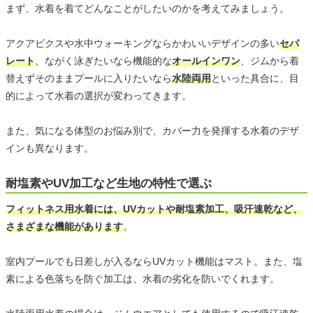
まず、水着を着てどんなことがしたいのかを考えてみましょう。
アクアビクスや水中ウォーキングならかわいいデザインの多い
セパ
レート
、ながく泳ぎたいなら機能的な
オールインワン
、ジムから着
替えずそのままプールに入りたいなら
水陸両用
といった具合に、目
的によって水着の選択が変わってきます。
また、気になる体型のお悩み別で、カバー力を発揮する水着のデザ
インも異なります。
耐塩素やUV加工など生地の特性で選ぶ
フィットネス用水着には、UVカットや耐塩素加工、吸汗速乾など、
さまざまな機能があります
。
室内プールでも日差しが入るならUVカット機能はマスト。また、塩
素による色落ちを防ぐ加工は、水着の劣化を防いでくれます。