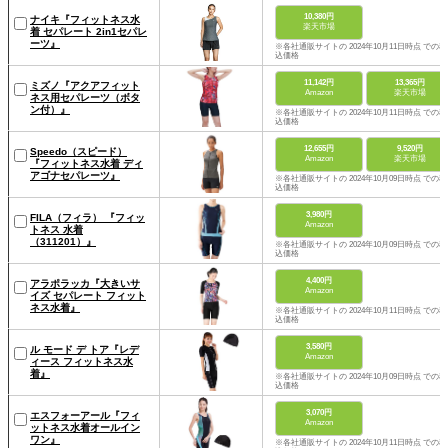
10,380円
ナイキ『フィットネス水
楽天市場
着 セパレート 2in1セパレ
ーツ』
※各社通販サイトの 2024年10月11日時点 での税
込価格
11,142円
13,365円
ミズノ『アクアフィット
Amazon
楽天市場
ネス用セパレーツ（ボタ
ン付）』
※各社通販サイトの 2024年10月11日時点 での税
込価格
12,655円
9,520円
Speedo（スピード）
Amazon
楽天市場
『フィットネス水着 ディ
アゴナセパレーツ』
※各社通販サイトの 2024年10月09日時点 での税
込価格
3,980円
FILA（フィラ） 『フィッ
Amazon
トネス 水着
（311201）』
※各社通販サイトの 2024年10月09日時点 での税
込価格
4,400円
アラポラッカ『大きいサ
Amazon
イズ セパレート フィット
ネス水着』
※各社通販サイトの 2024年10月11日時点 での税
込価格
3,580円
ル モード デ トア『レデ
Amazon
ィース フィットネス水
着』
※各社通販サイトの 2024年10月09日時点 での税
込価格
3,070円
エスフォーアール『フィ
Amazon
ットネス水着オールイン
ワン』
※各社通販サイトの 2024年10月11日時点 での税