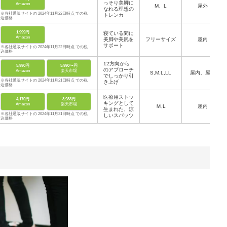
っそり美脚に
Amazon
M、L
屋外
なれる理想の
※各社通販サイトの 2024年11月22日時点 での税
トレンカ
込価格
1,999円
寝ている間に
Amazon
美脚や美尻を
フリーサイズ
屋内
サポート
※各社通販サイトの 2024年11月22日時点 での税
込価格
12方向から
5,990円
5,990〜円
のアプローチ
Amazon
楽天市場
S,M,L,LL
屋内、屋外
でしっかり引
※各社通販サイトの 2024年11月21日時点 での税
き上げ
込価格
医療用ストッ
4,170円
3,933円
キングとして
Amazon
楽天市場
Ｍ,L
屋内
生まれた、涼
※各社通販サイトの 2024年11月21日時点 での税
しいスパッツ
込価格