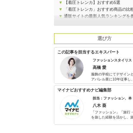
▼
【着圧トレンカ】おすすめ5選
▼
「着圧トレンカ」おすすめ商品の比
▼
通販サイトの最新人気ランキングを
選び方
この記事を担当するエキスパート
ファッションスタイリス
高橋 愛
服飾の学校にてデザイン
アパレル業に10年従事し
トとして独立。 これまでの主な仕事に産経新聞、朝時間.jp、主婦の友社での連載、NHKあさイチ出演
などがある。著書「迷わな
マイナビおすすめナビ編集部
店頭トークイベント・出版社でのセ
担当：ファッション、本
あるが「ファッションを
ジしてみたいと思った！」などの感想が並ぶの
八木 葵
グが好評。
「ファッション」「旅行・
を旅した経験を活かし、
ョップでの販売経験もあ
を提案します。本や映画
ではそんな視点から選ん