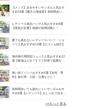
【メンズ】歩きやすいサンダル人気おす
すめ19選【履き心地抜群】長時間歩いて
も疲れないのはどれ？
レディース就活バッグ人気おすすめ9選
【黒色が定番】面接や採用試験に！
夏でも蒸れないレディースパンツ・ショ
ーツ人気おすすめ10選【口コミも紹介】
海外旅行用防犯リュック人気おすすめ12
選【最強はどれ？】スリ対策で盗難を防
ぐ！
使い捨てパンツおすすめ5選【女性・男
性】旅行用・入院・介護などに！
0
長時間歩いても疲れにくいサンダルおす
すめ8選【レディース】おしゃれで歩きや
すい！
>>もっと見る