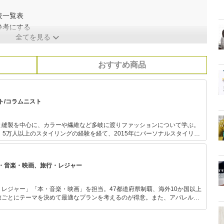
較一覧表
参考にする
全てを見る
おすすめ商品
ト/コラムニスト
と縫製を中心に、カラーや繊維など多岐に渡りファッションについて学ぶ。
、5万人以上のスタイリングの経験を経て、2015年にパーソナルスタイリス
いおしゃれ」WAVE出版や、累計500本を超えるコラムなど執筆業の他に、
ミナー・学校での講演なども行う。 ファッションのサービスでは
・音楽・映画、旅行・レジャー
通して新しい自分に出会うことで目標が見つけられた！」「何かにチャレン
が特徴。 シンプルなのに、どこかこなれたスタイリン
レジャー」「本・音楽・映画」を担当。47都道府県制覇、海外10か国以上
旅ごとにテーマを決めて最適なプランを考えるのが得意。また、アパレルシ
り。誰でも手軽に楽しめるプチプラとトレンドを取り入れたコーディネート
から受けたインスピレーションを日常や仕事に活かすことを大切にし、記事
だおすすめ作品やアイテムを紹介します。