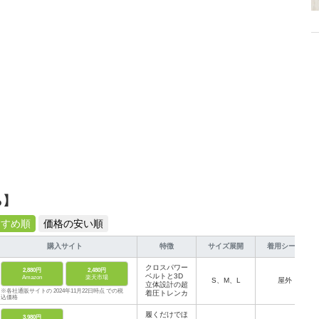
ら】
すすめ順
価格の安い順
購入サイト
特徴
サイズ展開
着用シーン
クロスパワー
2,880円
2,480円
ベルトと3D
Amazon
楽天市場
S、M、L
屋外
立体設計の超
※各社通販サイトの 2024年11月22日時点 での税
着圧トレンカ
込価格
履くだけでほ
3,980円