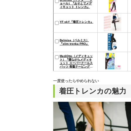
ョール）『おそとでメデ
ィキュット トレンカ』
YF skY『着圧トレンカ』
Belmise（ベルミス）
『slim trenka PRO』
MediQtto（メディキュッ
ト）『寝ながらメディキ
ュット スーパークールス
パッツ 骨盤テーピング付
き』
一度使ったらやめられない
着圧トレンカの魅力