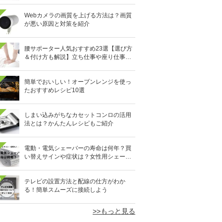
Webカメラの画質を上げる方法は？画質
が悪い原因と対策を紹介
腰サポーター人気おすすめ23選【選び方
＆付け方も解説】立ち仕事や座り仕事、
スポーツ時に
簡単でおいしい！オーブンレンジを使っ
たおすすめレシピ10選
しまい込みがちなカセットコンロの活用
法とは？かんたんレシピもご紹介
電動・電気シェーバーの寿命は何年？買
い替えサインや症状は？女性用シェーバ
ーも
0
テレビの設置方法と配線の仕方がわか
る！簡単スムーズに接続しよう
>>もっと見る