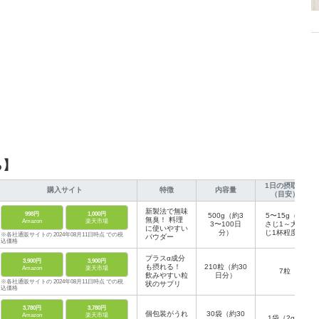
ら】
1日の摂取量
購入サイト
特徴
内容量
（目安）
新製法で無味
998円
1,000円
500g（約3
5〜15g（小
無臭！ 料理
Amazon
楽天市場
3〜100日
さじ1～大さ
に使いやすい
分）
じ1杯程度）
※各社通販サイトの 2024年08月11日時点 での税
パウダー
込価格
プラスα成分
3,900円
3,900円
も摂れる！
210粒（約30
Amazon
楽天市場
7粒
飲みやすい粒
日分）
※各社通販サイトの 2024年08月11日時点 での税
状のサプリ
込価格
3,780円
3,780円
個包装がうれ
30袋（約30
Amazon
楽天市場
1袋（2g）