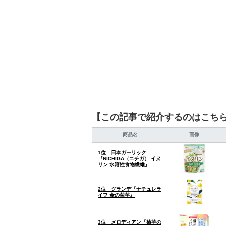
【この記事で紹介するのはこち
商品名
画像
1位 日本ガーリック
『NICHIGA（ニチガ） イヌ
リン 水溶性食物繊維』
2位 グランデ『ナチュレラ
イフ 金の菊芋』
3位 メロディアン『菊芋の