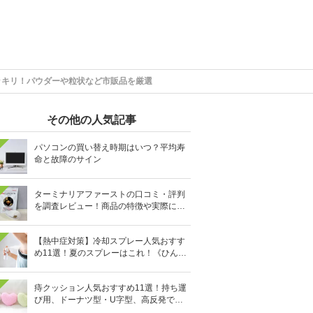
ッキリ！パウダーや粒状など市販品を厳選
その他の人気記事
パソコンの買い替え時期はいつ？平均寿
命と故障のサイン
ターミナリアファーストの口コミ・評判
を調査レビュー！商品の特徴や実際に飲
んでみた効果、感想を徹底調査！
【熱中症対策】冷却スプレー人気おすす
め11選！夏のスプレーはこれ！《ひんや
り清涼続く》
痔クッション人気おすすめ11選！持ち運
び用、ドーナツ型・U字型、高反発で硬
めなどを厳選