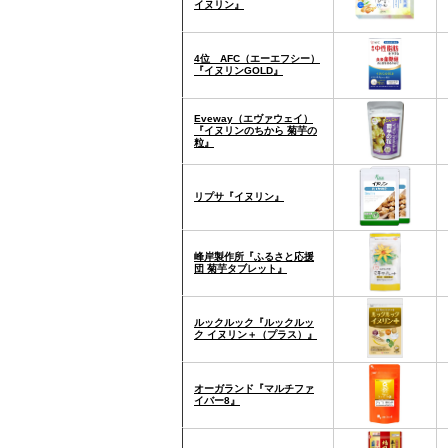
イヌリン』
4位 AFC（エーエフシー）
『イヌリンGOLD』
Eveway（エヴァウェイ）
『イヌリンのちから 菊芋の
粒』
リプサ『イヌリン』
峰岸製作所『ふるさと応援
団 菊芋タブレット』
ルックルック『ルックルッ
ク イヌリン＋（プラス）』
オーガランド『マルチファ
イバー8』