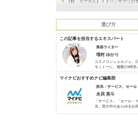
▼
【粒・カプセル】イヌリンサプリお
選び方
この記事を担当するエキスパート
美容ライター
増村 ゆかり
コスメコンシェルジュ、日
モットーに、複数のWE
イントをアピールできる
マイナビおすすめナビ編集部
担当：サービス、セール
水貝 英斗
「サービス」「セール・
当。世の中のあらゆるお得
の知見を活かし商品販促