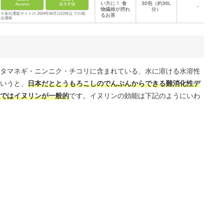
い方に！ 食
30包（約36L
Amazon
楽天市場
-
物繊維が摂れ
分）
※各社通販サイトの 2024年08月11日時点 での税
るお茶
込価格
タマネギ・ニンニク・チコリに含まれている、水に溶ける水溶性
いうと、
日本だととうもろこしのでんぷんからできる難消化性デ
ではイヌリンが一般的
です。イヌリンの効能は下記のようにいわ