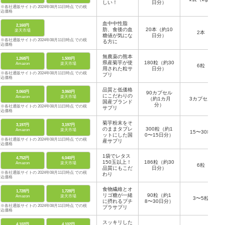
しい！
日分）
※各社通販サイトの 2024年08月11日時点 での税
込価格
血中中性脂
2,160円
肪、食後の血
20本（約10
楽天市場
2本
糖値が気にな
日分）
※各社通販サイトの 2024年08月11日時点 での税
る方に
込価格
無農薬の熊本
1,268円
1,500円
県産菊芋が使
180粒（約30
Amazon
楽天市場
6粒
用された粒サ
日分）
※各社通販サイトの 2024年08月11日時点 での税
プリ
込価格
品質と低価格
3,060円
3,060円
90カプセル
にこだわりの
Amazon
楽天市場
（約1カ月
3カプセル
国産ブランド
分）
※各社通販サイトの 2024年08月11日時点 での税
サプリ
込価格
菊芋粉末をそ
3,197円
3,197円
のままタブレ
300粒（約1
Amazon
楽天市場
15〜30粒
ットにした国
0〜15日分）
※各社通販サイトの 2024年08月11日時点 での税
産サプリ
込価格
1袋でレタス
4,752円
6,040円
150玉以上！
186粒（約30
Amazon
楽天市場
6粒
品質にもこだ
日分）
※各社通販サイトの 2024年08月11日時点 での税
わり
込価格
食物繊維とオ
1,728円
1,728円
リゴ糖が一緒
90粒（約1
Amazon
楽天市場
3〜5粒
に摂れるプチ
8〜30日分）
※各社通販サイトの 2024年08月11日時点 での税
プラサプリ
込価格
スッキリした
4,102円
4,102円