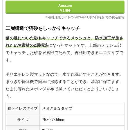
Amazon
￥2,599
※各社通販サイトの 2024年11月05日時点 での税込価格
二層構造で猫砂をしっかりキャッチ
猫の足についた砂もキャッチできるメッシュと、防水加工が施さ
れたEVA素材の2層構造
になったマットです。上部のメッシュ部
でキャッチした砂を底層部でためて、再利用できるエコタイプで
す。
ポリエチレン製マットなので、水で丸洗いすることができます。
ほうきや掃除機で簡単に掃除することができ、清潔に保てます。
たまに濡れたスポンジや布で拭いていただくとよりよいでしょ
う。
猫トイレのタイプ
さまざまなタイプ
サイズ
75×0.7×55cm