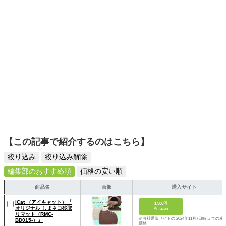
【この記事で紹介するのはこちら】
絞り込み
絞り込み解除
編集部のおすすめ順
価格の安い順
商品名
画像
購入サイト
iCat （アイキャット）『
1,500円
オリジナル しまネコ砂取
Amazon
りマット（RMC-
※各社通販サイトの 2024年11月7日時点 での税
BD015-）』
価格