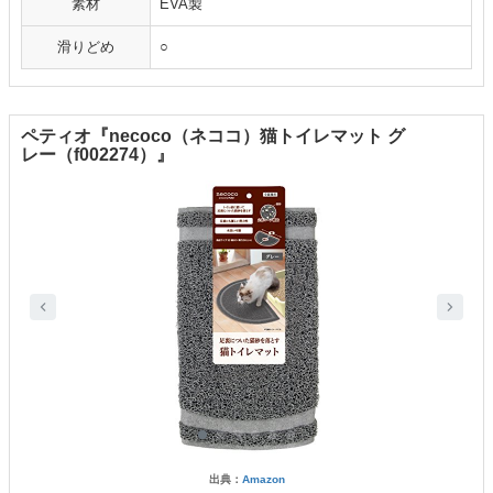
素材
EVA製
滑りどめ
○
ペティオ『necoco（ネココ）猫トイレマット グ
レー（f002274）』
出典：
Amazon