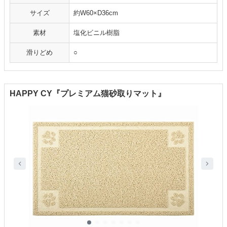
サイズ
約W60×D36cm
素材
塩化ビニル樹脂
滑りどめ
○
HAPPY CY『プレミアム猫砂取りマット』