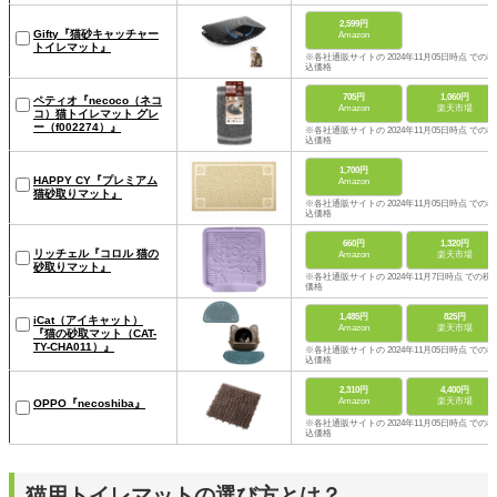
2,599円
Gifty『猫砂キャッチャー
Amazon
トイレマット』
※各社通販サイトの 2024年11月05日時点 での税
込価格
705円
1,060円
ペティオ『necoco（ネコ
Amazon
楽天市場
コ）猫トイレマット グレ
ー（f002274）』
※各社通販サイトの 2024年11月05日時点 での税
込価格
1,700円
HAPPY CY『プレミアム
Amazon
猫砂取りマット』
※各社通販サイトの 2024年11月05日時点 での税
込価格
660円
1,320円
リッチェル『コロル 猫の
Amazon
楽天市場
砂取りマット』
※各社通販サイトの 2024年11月7日時点 での税
価格
1,485円
825円
iCat（アイキャット）
Amazon
楽天市場
『猫の砂取マット（CAT-
TY-CHA011）』
※各社通販サイトの 2024年11月05日時点 での税
込価格
2,310円
4,400円
Amazon
楽天市場
OPPO『necoshiba』
※各社通販サイトの 2024年11月05日時点 での税
込価格
猫用トイレマットの選び方とは？