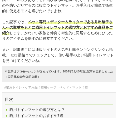
のを防いだりするのに役立つトイレマット。お手入れが簡単で衛生
的に使えるモノを選びたいですよね。
この記事では、
ペット専門エディター＆ライターである井出綾子さ
んへの取材をもとに猫用トイレマットの選び方とおすすめ商品をご
紹介
します。かわいい家族と仲良く衛生的に同居するためにぴった
りのアイテムを探すのに役立ててください。
また、記事後半には通販サイトの人気売れ筋ランキングリンクも掲
載。 ぜひ最後までチェックして、使い勝手のよい猫用トイレマット
を見つけてくださいね。
本記事はプロモーションが含まれています。2024年11月07日に記事を更新しました
（公開日2020年08月28日）
#猫用トイレ・ケア用品
#猫用ケージ・ベッド・マット
#猫
目次
▼
猫用トイレマットの選び方とは？
▼
猫用トイレマットのおすすめ7選