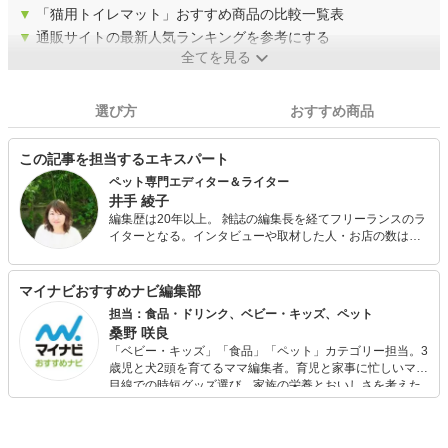
▼
「猫用トイレマット」おすすめ商品の比較一覧表
▼
通販サイトの最新人気ランキングを参考にする
全てを見る
選び方
おすすめ商品
この記事を担当するエキスパート
ペット専門エディター＆ライター
井手 綾子
編集歴は20年以上。 雑誌の編集長を経てフリーランスのラ
イターとなる。インタビューや取材した人・お店の数は
1000以上。クスっと笑えるものから、読んでタメになる読
み込む記事までさまざまな記事を執筆している。 中でも、
医療ものや動物関係が得意。今までに買ったことのある動
マイナビおすすめナビ編集部
物は、犬、猫、鳩、インコ、ジュウシマツ、キジ、リス、
担当：食品・ドリンク、ベビー・キッズ、ペット
ウサギ、カメ、鶏、ウシガエル、金魚、カタツムリ、てん
桑野 咲良
とう虫、カブトエビなど。
「ベビー・キッズ」「食品」「ペット」カテゴリー担当。3
歳児と犬2頭を育てるママ編集者。育児と家事に忙しいママ
目線での時短グッズ選び、家族の栄養とおいしさを考えた
食品選び、束の間のリラックスタイムを楽しむためのスイ
ーツ選びに自信あり。鋭い目線で商品を見極め、少しでも
日々の生活が豊かになるものを紹介します。