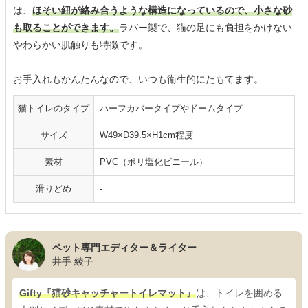
は、
ほそい紐が絡み合うような構造になっているので、小さな砂
も取ることができます。
ラバー製で、猫の足にも負担をかけない
やわらかい肌触りも特徴です。
お手入れもかんたんなので、いつも衛生的にたもてます。
猫トイレのタイプ
ハーフカバータイプやドームタイプ
サイズ
W49×D39.5×H1cm程度
素材
PVC（ポリ塩化ビニール）
滑りどめ
-
ペット専門エディター＆ライター
井手 綾子
Gifty『猫砂キャッチャートイレマット』
は、トイレを囲める