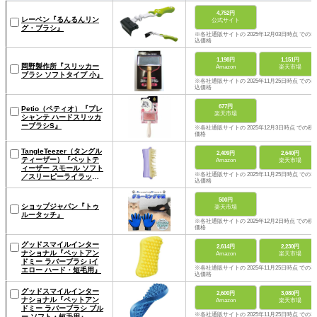
4,752円
レーベン『るんるんリン
公式サイト
グ・ブラシ』
※各社通販サイトの 2025年12月03日時点 での税
込価格
1,198円
1,151円
岡野製作所『スリッカー
Amazon
楽天市場
ブラシ ソフトタイプ 小』
※各社通販サイトの 2025年11月25日時点 での税
込価格
677円
Petio（ペティオ）『プレ
楽天市場
シャンテ ハードスリッカ
ーブラシS』
※各社通販サイトの 2025年12月3日時点 での税
価格
TangleTeezer（タングル
2,409円
2,640円
ティーザー）『ペットテ
Amazon
楽天市場
ィーザー スモール ソフト
※各社通販サイトの 2025年11月25日時点 での税
／スリーピーライラッ
込価格
ク』
500円
ショップジャパン『トゥ
楽天市場
ルータッチ』
※各社通販サイトの 2025年12月2日時点 での税
価格
グッドスマイルインター
2,614円
2,230円
ナショナル『ペットアン
Amazon
楽天市場
ドミー ラバーブラシ iイ
※各社通販サイトの 2025年11月25日時点 での税
エロー ハード・短毛用』
込価格
グッドスマイルインター
2,600円
3,080円
ナショナル『ペットアン
Amazon
楽天市場
ドミー ラバーブラシ ブル
※各社通販サイトの 2025年11月25日時点 での税
ー ソフト・短毛用』