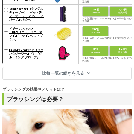
込価格
TangleTeezer（タングル
1,800円
2,700円
ティーザー）『ペットテ
Amazon
楽天市場
ィーザー ラージ ハード／
※各社通販サイトの 2025年11月25日時点 での税
パープルパピー』
込価格
ドギーマンハヤシ
2,500円
『NHS（ニューハニース
Amazon
マイル） ツインソフトブ
※各社通販サイトの 2025年11月25日時点 での税
ラシ』
込価格
1,073円
1,650円
FANTASY WORLD（ファ
Amazon
楽天市場
ンタジーワールド）『グ
ルーミング グローブ』
※各社通販サイトの 2025年11月25日時点 での税
込価格
比較一覧の続きを見る
ブラッシングの効果やメリットは？
ブラッシングは必要？