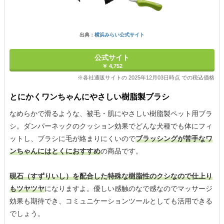
出典：
横浜みらい公式サイト
公式サイト
￥ 4,752
※各社通販サイトの 2025年12月03日時点 での税込価格
とにかくワンちゃんにやさしい樹脂製ブラシ
なめらかで滑るような、被毛・肌にやさしい樹脂製ペット用ブラ
シ。ダンパーネックのクッション効果でどんな犬種でも体にフィ
ットし、ブラシに毛が絡まりにくいので
ブラッシングが苦手なワ
ンちゃんにはとくにおすすめ
の商品です。
硯石（すずりいし）を配合した特殊な樹脂性のクシなので仕上り
もツヤツヤ
になりますよ。優しい感触のなで感なのでマッサージ
効果も期待でき、コミュニケーションツールとしても活用できる
でしょう。