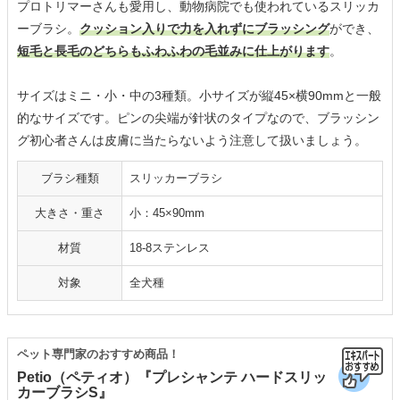
プロトリマーさんも愛用し、動物病院でも使われているスリッカ
ーブラシ。
クッション入りで力を入れずにブラッシング
ができ、
短毛と長毛のどちらもふわふわの毛並みに仕上がります
。
サイズはミニ・小・中の3種類。小サイズが縦45×横90mmと一般
的なサイズです。ピンの尖端が針状のタイプなので、ブラッシン
グ初心者さんは皮膚に当たらないよう注意して扱いましょう。
ブラシ種類
スリッカーブラシ
大きさ・重さ
小：45×90mm
材質
18-8ステンレス
対象
全犬種
ペット専門家のおすすめ商品！
Petio（ペティオ）『プレシャンテ ハードスリッ
カーブラシS』