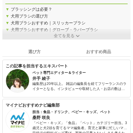
▼
ブラッシングは必要？
▼
犬用ブラシの選び方
▼
犬用ブラシおすすめ｜スリッカーブラシ
▼
犬用ブラシおすすめ｜グローブ・ラバーブラシ
全てを見る
選び方
おすすめ商品
この記事を担当するエキスパート
ペット専門エディター＆ライター
井手 綾子
編集歴は20年以上。 雑誌の編集長を経てフリーランスのラ
イターとなる。インタビューや取材した人・お店の数は
1000以上。クスっと笑えるものから、読んでタメになる読
み込む記事までさまざまな記事を執筆している。 中でも、
医療ものや動物関係が得意。今までに買ったことのある動
マイナビおすすめナビ編集部
物は、犬、猫、鳩、インコ、ジュウシマツ、キジ、リス、
担当：食品・ドリンク、ベビー・キッズ、ペット
ウサギ、カメ、鶏、ウシガエル、金魚、カタツムリ、てん
桑野 咲良
とう虫、カブトエビなど。
「ベビー・キッズ」「食品」「ペット」カテゴリー担当。3
歳児と犬2頭を育てるママ編集者。育児と家事に忙しいママ