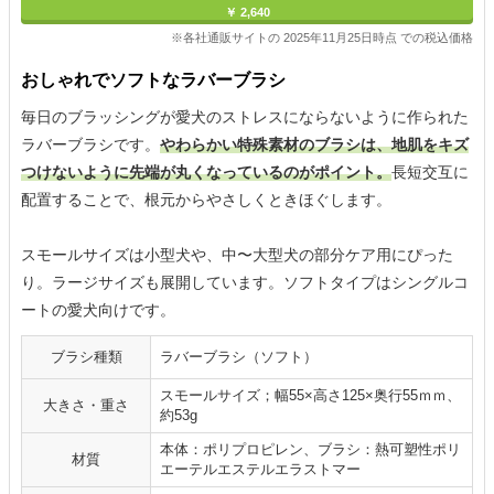
￥ 2,640
※各社通販サイトの 2025年11月25日時点 での税込価格
おしゃれでソフトなラバーブラシ
毎日のブラッシングが愛犬のストレスにならないように作られた
ラバーブラシです。
やわらかい特殊素材のブラシは、地肌をキズ
つけないように先端が丸くなっているのがポイント。
長短交互に
配置することで、根元からやさしくときほぐします。
スモールサイズは小型犬や、中〜大型犬の部分ケア用にぴった
り。ラージサイズも展開しています。ソフトタイプはシングルコ
ートの愛犬向けです。
ブラシ種類
ラバーブラシ（ソフト）
スモールサイズ；幅55×高さ125×奥行55ｍｍ、
大きさ・重さ
約53g
本体：ポリプロピレン、ブラシ：熱可塑性ポリ
材質
エーテルエステルエラストマー