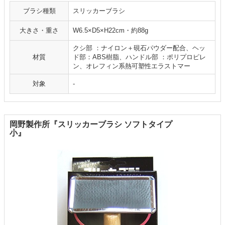
ブラシ種類
スリッカーブラシ
大きさ・重さ
W6.5×D5×H22cm・約88g
クシ部 ：ナイロン＋硯石パウダー配合、ヘッ
材質
ド部：ABS樹脂、ハンドル部 ：ポリプロピレ
ン、オレフィン系熱可塑性エラストマー
対象
-
岡野製作所『スリッカーブラシ ソフトタイプ
小』