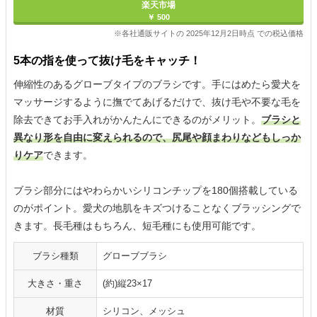
楽天市場
￥ 500
※各社通販サイトの 2025年12月2日時点 での税込価格
5本の指を使って抜け毛をキャッチ！
伸縮性のあるグローブタイプのブラシです。手にはめたら愛犬を
マッサージするように撫でてあげるだけで、抜け毛や不要な毛を
除去できてお手入れがかんたんにできるのがメリット。
ブラシと
異なり形を自由に変えられるので、尻尾や顔まわりなどもしっか
りケア
できます。
ブラシ部分にはやわらかいシリコンチップを180個搭載している
のがポイント。愛犬の地肌をキズつけることなくブラッシングで
きます。長毛種はもちろん、短毛種にも使用可能です。
ブラシ種類
グローブブラシ
大きさ・重さ
(約)縦23×17
材質
シリコン、メッシュ