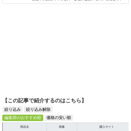
目線での時短グッズ選び、家族の栄養とおいしさを考えた
食品選び、束の間のリラックスタイムを楽しむためのスイ
ーツ選びに自信あり。鋭い目線で商品を見極め、少しでも
日々の生活が豊かになるものを紹介します。
【この記事で紹介するのはこちら】
絞り込み
絞り込み解除
編集部のおすすめ順
価格の安い順
商品名
画像
購入サイト