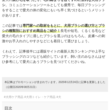
シ
。コミュニケーションツールとしても優秀で、毎日ブラッシング
をすることで愛犬の体の変化にもいち早く気づけるというメリット
があります。
この記事では
専門家への取材をもとに、犬用ブラシの選び方とブラ
シの種類別におすすめ商品をご紹介！
長毛や短毛、くるくる毛など
愛犬の毛のタイプに適したブラシを選ぶのはもちろん、皮膚への刺
激やお手入れのしやすさなどにも着目して選びましょう。
くわえて、記事後半には通販サイトの最新人気ランキングや上手な
ブラッシングのコツなども紹介しています。飼い主のみなさんはぜ
ひ参考にして愛犬にあうブラシを見つけてくださいね。
本記事はプロモーションが含まれています。2025年12月24日に記事を更新しました
（公開日2020年08月21日）
#犬用ケア用品
#犬用トイレ・ケア用品
#犬
目次