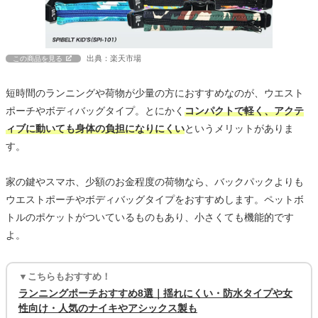
出典：楽天市場
この商品を見る
短時間のランニングや荷物が少量の方におすすめなのが、ウエスト
ポーチやボディバッグタイプ。とにかく
コンパクトで軽く、アクテ
ィブに動いても身体の負担になりにくい
というメリットがありま
す。
家の鍵やスマホ、少額のお金程度の荷物なら、バックパックよりも
ウエストポーチやボディバッグタイプをおすすめします。ペットボ
トルのポケットがついているものもあり、小さくても機能的です
よ。
▼こちらもおすすめ！
ランニングポーチおすすめ8選｜揺れにくい・防水タイプや女
性向け・人気のナイキやアシックス製も