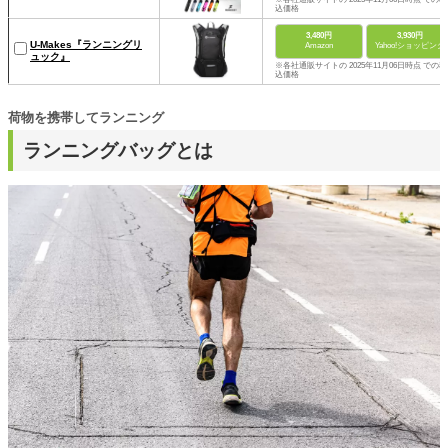
込価格
3,480円
3,930円
U-Makes『ランニングリ
Amazon
Yahoo!ショッピング
ュック』
※各社通販サイトの 2025年11月06日時点 での税
込価格
荷物を携帯してランニング
ランニングバッグとは