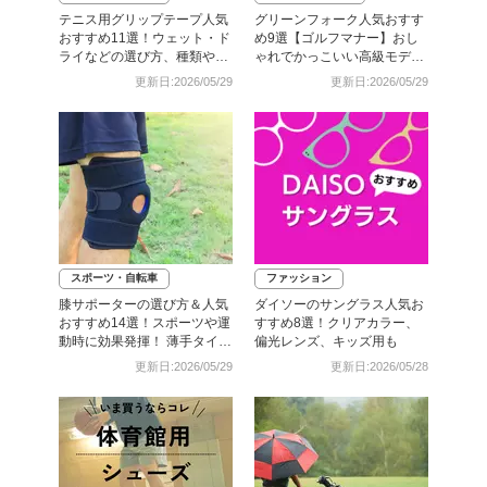
テニス用グリップテープ人気
グリーンフォーク人気おすす
おすすめ11選！ウェット・ド
め9選【ゴルフマナー】おし
ライなどの選び方、種類や違
ゃれでかっこいい高級モデル
いを紹介
も
更新日:2026/05/29
更新日:2026/05/29
スポーツ・自転車
ファッション
膝サポーターの選び方＆人気
ダイソーのサングラス人気お
おすすめ14選！スポーツや運
すすめ8選！クリアカラー、
動時に効果発揮！ 薄手タイプ
偏光レンズ、キッズ用も
も
更新日:2026/05/29
更新日:2026/05/28