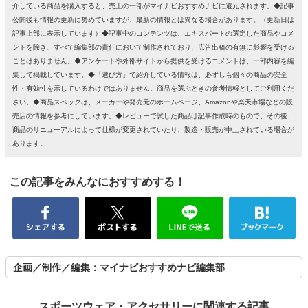
介している商品を購入すると、売上の一部がマイナビおすすめナビに還元されます。◆記事
公開後も情報の更新に努めていますが、最新の情報とは異なる場合があります。（更新日は
記事上部に表示しています）◆記事中のコンテンツは、エキスパートの選定した商品やコメ
ントを除き、すべて編集部の責任において制作されており、広告出稿の有無に影響を受ける
ことはありません。◆アンケートや外部サイトから提供を受けるコメントは、一部内容を編
集して掲載しています。◆「選び方」で紹介している情報は、必ずしも個々の商品の安全
性・有効性を示しているわけではありません。商品を選ぶときの参考情報としてご利用くだ
さい。◆商品スペックは、メーカーや発売元のホームページ、Amazonや楽天市場などの販
売店の情報を参考にしています。◆レビューで試した商品は記事作成時のもので、その後、
商品のリニューアルによって仕様が変更されていたり、製造・販売が中止されている場合が
あります。
この記事をみんなにおすすめする！
企画／制作／編集：マイナビおすすめナビ編集部
スポーツウェア・アクセサリーに関連する記事