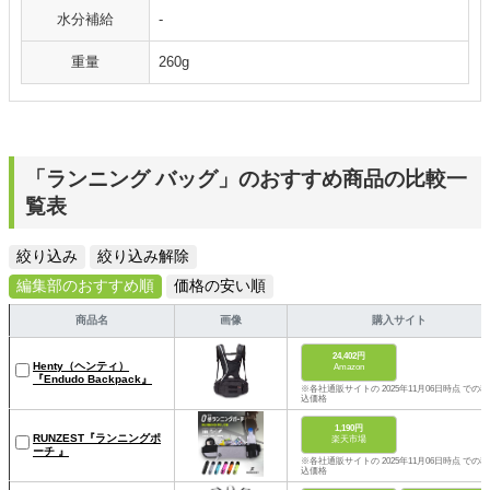
水分補給
-
重量
260g
「ランニング バッグ」のおすすめ商品の比較一
覧表
絞り込み
絞り込み解除
編集部のおすすめ順
価格の安い順
商品名
画像
購入サイト
24,402円
Henty（ヘンティ）
Amazon
『Endudo Backpack』
※各社通販サイトの 2025年11月06日時点 での税
込価格
1,190円
RUNZEST『ランニングポ
楽天市場
ーチ 』
※各社通販サイトの 2025年11月06日時点 での税
込価格