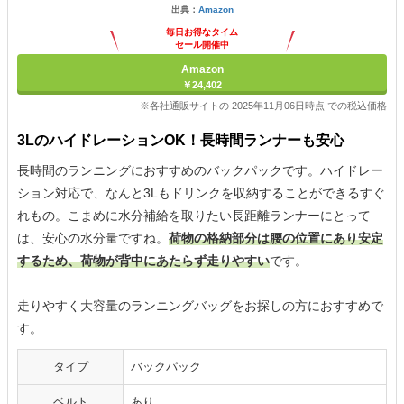
出典：
Amazon
毎日お得なタイム
セール開催中
Amazon
￥24,402
※各社通販サイトの 2025年11月06日時点 での税込価格
3LのハイドレーションOK！長時間ランナーも安心
長時間のランニングにおすすめのバックパックです。ハイドレー
ション対応で、なんと3Lもドリンクを収納することができるすぐ
れもの。こまめに水分補給を取りたい長距離ランナーにとって
は、安心の水分量ですね。
荷物の格納部分は腰の位置にあり安定
するため、荷物が背中にあたらず走りやすい
です。
走りやすく大容量のランニングバッグをお探しの方におすすめで
す。
タイプ
バックパック
ベルト
あり