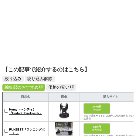
【この記事で紹介するのはこちら】
絞り込み
絞り込み解除
編集部のおすすめ順
価格の安い順
商品名
画像
購入サイト
24,402円
Henty（ヘンティ）
Amazon
『Endudo Backpack』
※各社通販サイトの 2025年11月06日時点 での税
込価格
1,190円
RUNZEST『ランニングポ
楽天市場
ーチ 』
※各社通販サイトの 2025年11月06日時点 での税